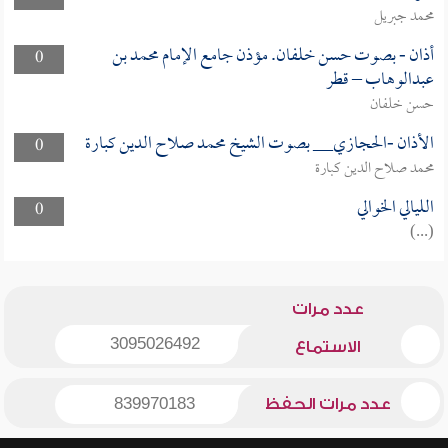
محمد جبريل
أذان - بصوت حسن خلفان. مؤذن جامع الإمام محمد بن
0
عبدالوهاب – قطر
حسن خلفان
الأذان -الحجازي__ بصوت الشيخ محمد صلاح الدين كبارة
0
محمد صلاح الدين كبارة
الليالي الخوالي
0
(...)
عدد مرات
3095026492
الاستماع
عدد مرات الحفظ
839970183