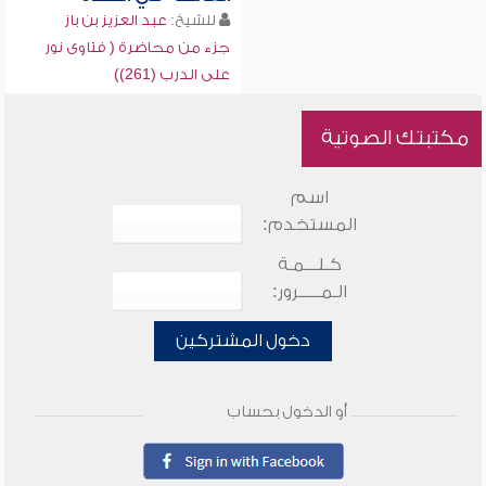
للشيخ:
عبد العزيز بن باز
جزء من محاضرة ( فتاوى نور
على الدرب (261))
مكتبتك الصوتية
اسم
المستخدم:
كـلـــمـة
الـمـــــرور:
دخول المشتركين
أو الدخول بحساب