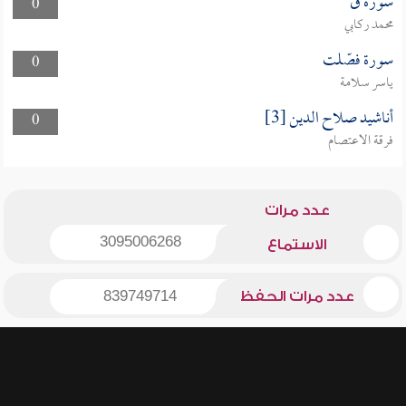
سورة ق
0
محمد ركابي
سورة فصّلت
0
ياسر سلامة
أناشيد صلاح الدين [3]
0
فرقة الاعتصام
عدد مرات
3095006268
الاستماع
عدد مرات الحفظ
839749714