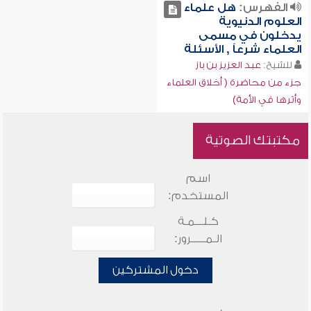
الفهرس:
هل علماء
العلوم الدنيوية
يدخلون في مسمى
العلماء شرعاً , الأسئلة
للشيخ:
عبد العزيز بن باز
جزء من محاضرة ( أخلاق العلماء
وأثرها في الأمة)
مكتبتك الصوتية
اسم
المستخدم:
كـلـــمـة
الـمـــــرور:
دخول المشتركين