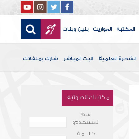
المكتبة
المواريث
بنين وبنات
الشجرة العلمية
البث المباشر
شارك بملفاتك
مكتبتك الصوتية
اسم
المستخدم:
كـلـــمـة