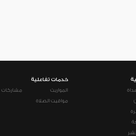
ية
خدمات تفاعلية
داة
المواريث
مشاركات ال
مواقيت الصلاة
رة
ة
عشر