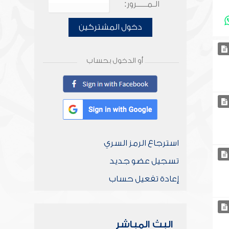
الـمـــــرور:
دخول المشتركين
أو الدخول بحساب
استرجاع الرمز السري
تسجيل عضو جديد
إعادة تفعيل حساب
البث المباشر