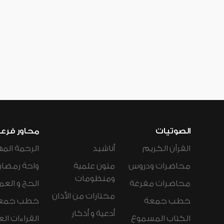
الصوتيات
محاور فرع
القرآن الكريم
أناشيد
الرحمة المه
محاضرات ودروس
متون علمية
واحة رمضان
ومنظومات
محاضرات مفرغة
الحج و العم
مختارات من الأذان
خطب جمعة
خطب جمع
أدعية و أذكار
الكتاب المسموع
القراءات ال