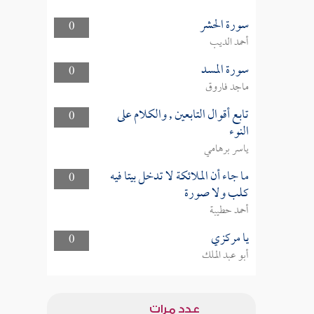
سورة الحشر
0
أحمد الديب
سورة المسد
0
ماجد فاروق
تابع أقوال التابعين , والكلام على
0
النوء
ياسر برهامي
ما جاء أن الملائكة لا تدخل بيتا فيه
0
كلب ولا صورة
أحمد حطيبة
يا مركزي
0
أبو عبد الملك
عدد مرات