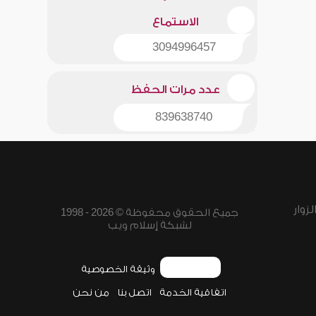
الاستماع
3094996457
عدد مرات الحفظ
839638740
زوار
جميع الحقوق محفوظة © 2026 - 1998
لشبكة إسلام ويب
وثيقة الخصوصية
اتفاقية الخدمة
اتصل بنا
من نحن