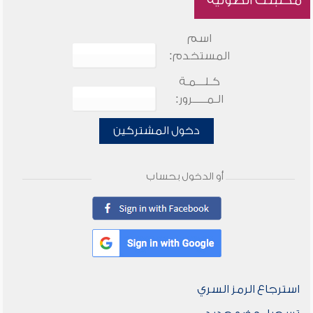
مكتبتك الصوتية
اسم
المستخدم:
كـلـــمـة
الـمـــــرور:
دخول المشتركين
أو الدخول بحساب
استرجاع الرمز السري