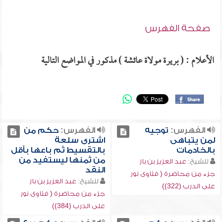
صفحة الفهرس
الأعلام : ( بريرة مولاة عائشة ) مذكور في المواضع التالية
الفهرس:
توجيه
الفهرس:
حكم من
لمن يتباهى
اشترى سلعة
بالخادمات
بالتقسيط ثم باعها بأقل
من ثمنها ليستفيد من
للشيخ:
عبد العزيز بن باز
النقد
جزء من محاضرة ( فتاوى نور
للشيخ:
عبد العزيز بن باز
على الدرب (322))
جزء من محاضرة ( فتاوى نور
على الدرب (384))