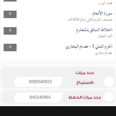
محمد أيوب
سورة الأنعام
0
مصحف الحرم المكي لعام 1426هـ
اختلاط السائق بالمحارم
0
أحمد القطان
الحرم المدني 1 - عصام البخارى
0
عصام بخاري
عدد مرات
3095040923
الاستماع
عدد مرات الحفظ
840140464