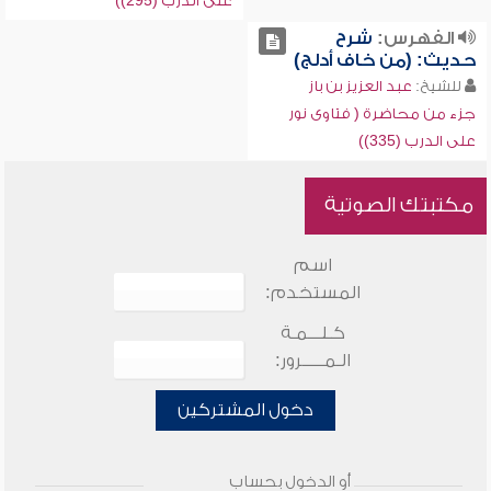
على الدرب (295))
الفهرس:
شرح
حديث: (من خاف أدلج)
للشيخ:
عبد العزيز بن باز
جزء من محاضرة ( فتاوى نور
على الدرب (335))
مكتبتك الصوتية
اسم
المستخدم:
كـلـــمـة
الـمـــــرور:
دخول المشتركين
أو الدخول بحساب