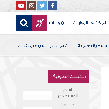
المكتبة
المواريث
بنين وبنات
الشجرة العلمية
البث المباشر
شارك بملفاتك
مكتبتك الصوتية
اسم
المستخدم:
كـلـــمـة