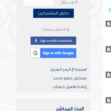
الـمـــــرور:
دخول المشتركين
أو الدخول بحساب
استرجاع الرمز السري
تسجيل عضو جديد
إعادة تفعيل حساب
البث المباشر