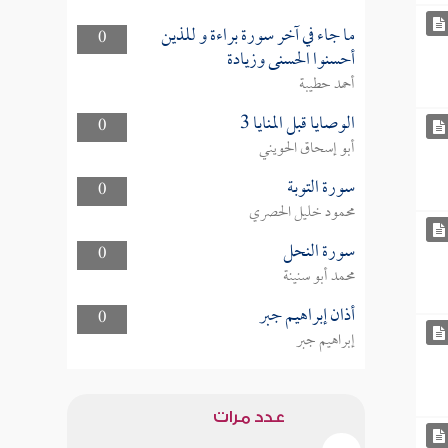
ما جاء في آخر سورة براءة و للذين
0
أحسنوا الحسنى وزيادة
أحمد حطيبة
الوصايا قبل المنايا 3
0
أبو إسحاق الحويني
سورة التوبة
0
محمود خليل الحصري
سورة النحل
0
محمد أبو سنينة
أذان إبراهيم جبر
0
إبراهيم جبر
عدد مرات