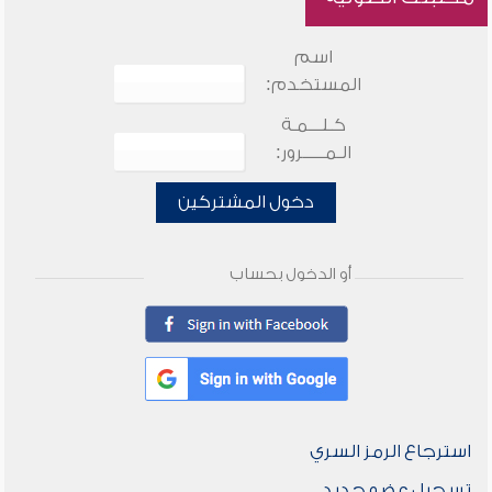
اسم
المستخدم:
كـلـــمـة
الـمـــــرور:
دخول المشتركين
أو الدخول بحساب
استرجاع الرمز السري
تسجيل عضو جديد