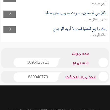
أيمن صيدح
أذان من فلسطين-بصوت صهيب هاني خطبا
0
صهيب هاني خطبا
إنك راجع للدنيا قلت لا أريد الرجوع
0
خالد الراشد
عدد مرات
3095023713
الاستماع
عدد مرات الحفظ
839940773