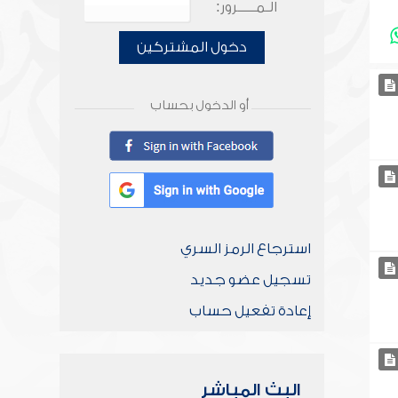
الـمـــــرور:
دخول المشتركين
أو الدخول بحساب
استرجاع الرمز السري
تسجيل عضو جديد
إعادة تفعيل حساب
البث المباشر