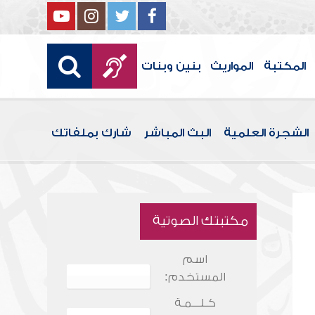
المكتبة
المواريث
بنين وبنات
الشجرة العلمية
البث المباشر
شارك بملفاتك
مكتبتك الصوتية
اسم
المستخدم:
كـلـــمـة