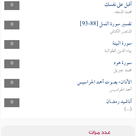
أقبل على نفسك
0
محمد المنجد
تفسير سورة النمل [88-93]
0
المنتصر الكتاني
سورة البينة
0
بهاء الدين الطوالبة
سورة هود
0
محمد جبريل
الأذان- بصوت أحمد الحراسيس
0
أحمد الحراسيس
أناشيد رمضان
0
(...)
عدد مرات