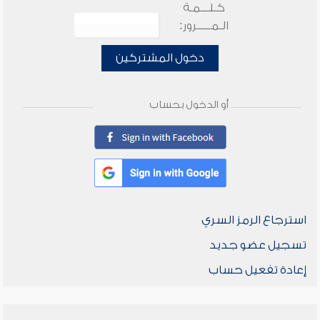
كـلـــمـة
الـمـــــرور:
دخول المشتركين
أو الدخول بحساب
استرجاع الرمز السري
تسجيل عضو جديد
إعادة تفعيل حساب