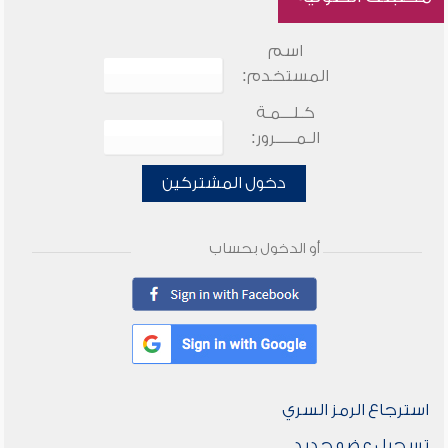
اسم
المستخدم:
كـلـــمـة
الـمـــــرور:
دخول المشتركين
أو الدخول بحساب
استرجاع الرمز السري
تسجيل عضو جديد