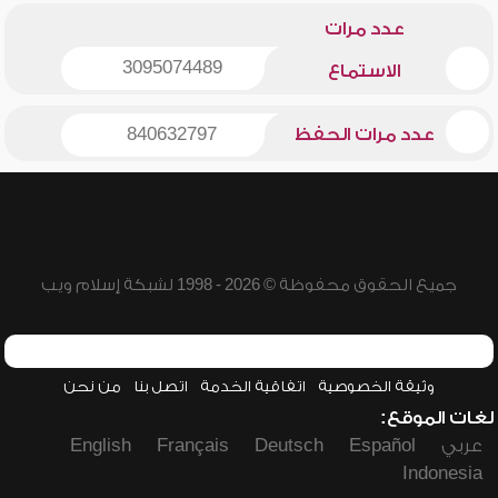
عدد مرات
3095074489
الاستماع
عدد مرات الحفظ
840632797
جميع الحقوق محفوظة © 2026 - 1998 لشبكة إسلام ويب
وثيقة الخصوصية
اتفاقية الخدمة
اتصل بنا
من نحن
لغات الموقع:
عربي
Español
Deutsch
Français
English
Indonesia