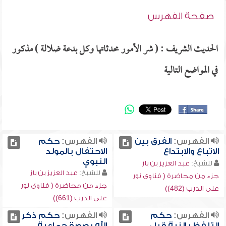
صفحة الفهرس
الحديث الشريف : ( شر الأمور محدثاتها وكل بدعة ضلالة ) مذكور
في المواضع التالية
الفهرس:
الفرق بين
الفهرس:
حكم
الاتباع والابتداع
الاحتفال بالمولد
النبوي
للشيخ:
عبد العزيز بن باز
للشيخ:
عبد العزيز بن باز
جزء من محاضرة ( فتاوى نور
جزء من محاضرة ( فتاوى نور
على الدرب (482))
على الدرب (661))
الفهرس:
حكم
الفهرس:
حكم ذكر
التلفظ بالنية قبل
الله بصورة جماعية