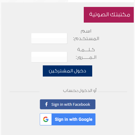
مكتبتك الصوتية
اسم
المستخدم:
كـلـــمـة
الـمـــــرور:
دخول المشتركين
أو الدخول بحساب