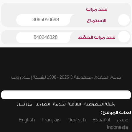
عدد مرات
3095050698
الاستماع
عدد مرات الحفظ
840246328
جميع الحقوق محفوظة © 2026 - 1998 لشبكة إسلام ويب
وثيقة الخصوصية
اتفاقية الخدمة
اتصل بنا
من نحن
لغات الموقع:
عربي
Español
Deutsch
Français
English
Indonesia