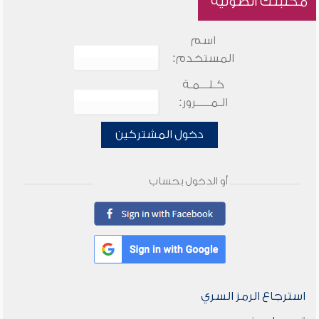
مكتبتك الصوتية
اسم
المستخدم:
كـلـــمـة
الـمـــــرور:
دخول المشتركين
أو الدخول بحساب
استرجاع الرمز السري