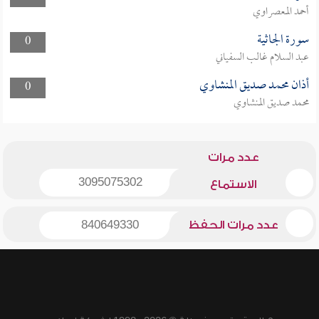
أحمد المعصراوي
سورة الجاثية
0
عبد السلام غالب السفياني
أذان محمد صديق المنشاوي
0
محمد صديق المنشاوي
عدد مرات
3095075302
الاستماع
عدد مرات الحفظ
840649330