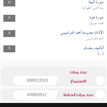
سورة البينة
0
بهاء الدين الطوالبة
سورة هود
0
محمد جبريل
الأذان- بصوت أحمد الحراسيس
0
أحمد الحراسيس
أناشيد رمضان
0
(...)
عدد مرات
3095013523
الاستماع
عدد مرات الحفظ
839820512