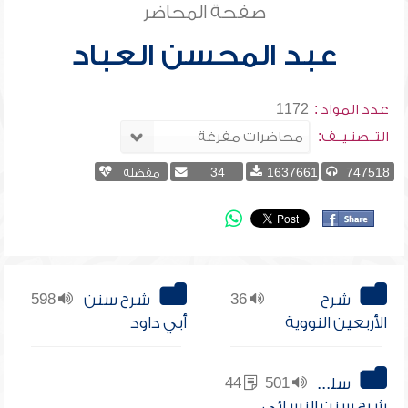
صفحة المحاضر
عبد المحسن العباد
عدد المواد :
1172
التــصنـيــف:
747518
1637661
34
مفضلة
شرح
36
شرح سنن
598
الأربعين النووية
أبي داود
سلسلة
501
44
شرح سنن النسائي