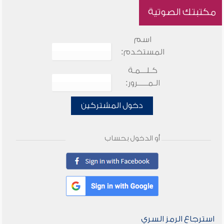
مكتبتك الصوتية
اسم
المستخدم:
كـلـــمـة
الـمـــــرور:
دخول المشتركين
أو الدخول بحساب
استرجاع الرمز السري