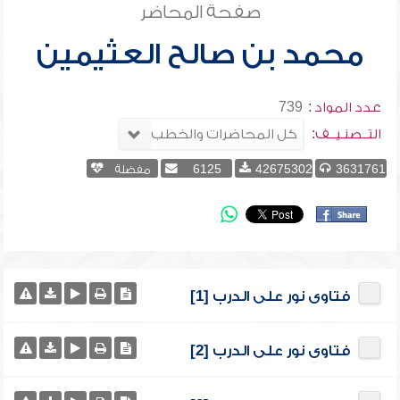
صفحة المحاضر
محمد بن صالح العثيمين
عدد المواد :
739
التــصنـيــف:
3631761
42675302
6125
مفضلة
فتاوى نور على الدرب [1]
فتاوى نور على الدرب [2]