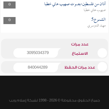
أذان من فلسطين-بصوت صهيب هاني خطبا
0
صهيب هاني خطبا
الشموخ5
0
مهند الدوسري
عدد مرات
3095034379
الاستماع
عدد مرات الحفظ
840044289
جميع الحقوق محفوظة © 2026 - 1998 لشبكة إسلام ويب