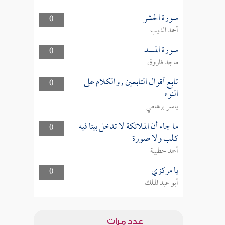
سورة الحشر
0
أحمد الديب
سورة المسد
0
ماجد فاروق
تابع أقوال التابعين , والكلام على
0
النوء
ياسر برهامي
ما جاء أن الملائكة لا تدخل بيتا فيه
0
كلب ولا صورة
أحمد حطيبة
يا مركزي
0
أبو عبد الملك
عدد مرات