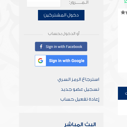
الـمـــــرور:
دخول المشتركين
أو الدخول بحساب
استرجاع الرمز السري
تسجيل عضو جديد
إعادة تفعيل حساب
البث المباشر