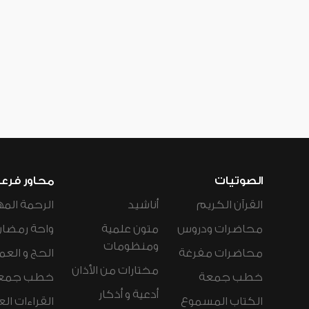
الصوتيات
محاور فرع
القرآن الكريم
أناشيد
الرحمة المه
محاضرات ودروس
متون علمية
واحة رمضان
ومنظومات
محاضرات مفرغة
الحج و العم
مختارات من الأذان
خطب جمعة
خطب جمع
أدعية و أذكار
الكتاب المسموع
القراءات ال