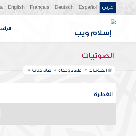
عربي
Español
Deutsch
Français
English
ia
الرئي
الصوتيات
الصوتيات
علماء ودعاة
صابر دياب
الفطرة