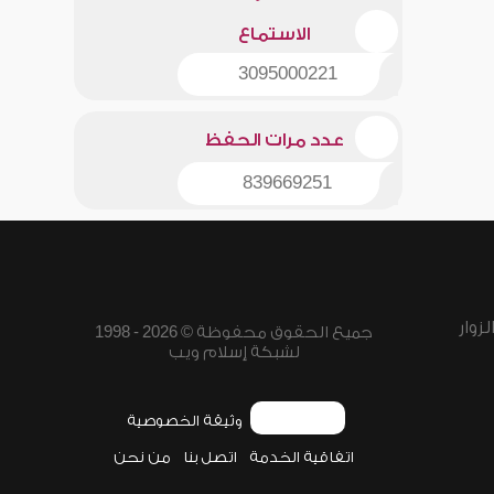
الاستماع
3095000221
عدد مرات الحفظ
839669251
زوار
جميع الحقوق محفوظة © 2026 - 1998
لشبكة إسلام ويب
وثيقة الخصوصية
اتفاقية الخدمة
اتصل بنا
من نحن