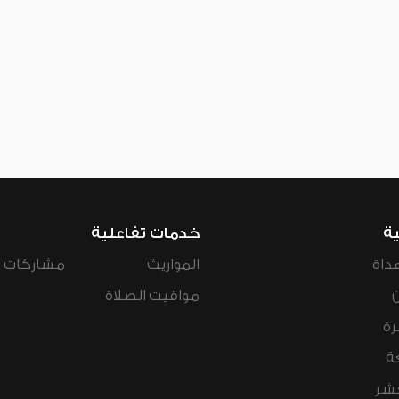
ية
خدمات تفاعلية
داة
المواريث
مشاركات ال
مواقيت الصلاة
رة
ة
عشر