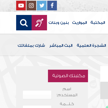
المكتبة
المواريث
بنين وبنات
الشجرة العلمية
البث المباشر
شارك بملفاتك
مكتبتك الصوتية
اسم
المستخدم:
كـلـــمـة