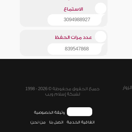
الاستماع
3094988927
عدد مرات الحفظ
839547868
زوار
جميع الحقوق محفوظة © 2026 - 1998
لشبكة إسلام ويب
وثيقة الخصوصية
اتفاقية الخدمة
اتصل بنا
من نحن