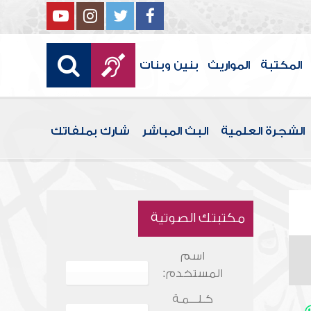
المكتبة
المواريث
بنين وبنات
الشجرة العلمية
البث المباشر
شارك بملفاتك
مكتبتك الصوتية
اسم
المستخدم:
كـلـــمـة