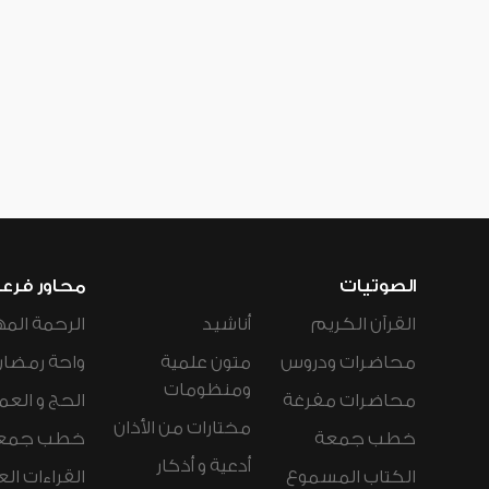
الصوتيات
محاور فرع
القرآن الكريم
أناشيد
الرحمة المه
محاضرات ودروس
متون علمية
واحة رمضان
ومنظومات
محاضرات مفرغة
الحج و العم
مختارات من الأذان
خطب جمعة
خطب جمع
أدعية و أذكار
الكتاب المسموع
القراءات ال