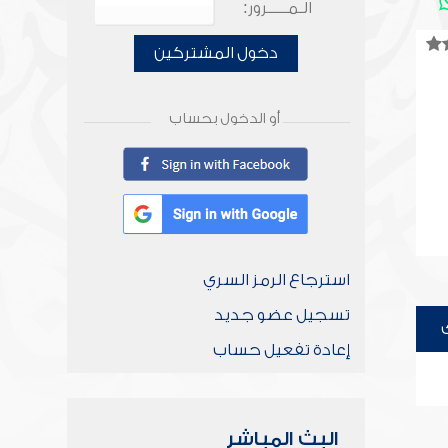
الـمـــــرور:
دخول المشتركين
أو الدخول بحساب
استرجاع الرمز السري
تسجيل عضو جديد
إعادة تفعيل حساب
البث المباشر