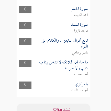
سورة الحشر
0
أحمد الديب
سورة المسد
0
ماجد فاروق
تابع أقوال التابعين , والكلام على
0
النوء
ياسر برهامي
ما جاء أن الملائكة لا تدخل بيتا فيه
0
كلب ولا صورة
أحمد حطيبة
يا مركزي
0
أبو عبد الملك
عدد مرات