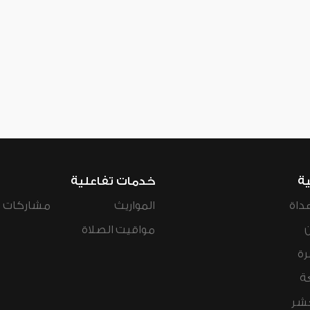
ية
خدمات تفاعلية
داة
المواريث
مشاركات ال
مواقيت الصلاة
رة
ة
عشر