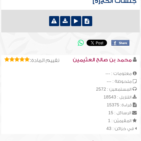
جلسات الحج[5]
محمد بن صالح العثيمين
تقييم المادة:
معلومات : ---
ملحوظة : ---
المستمعين : 2572
التنزيل : 18543
قراءة: 15375
الرسائل : 15
المقيميّن : 1
في خزائن : 43