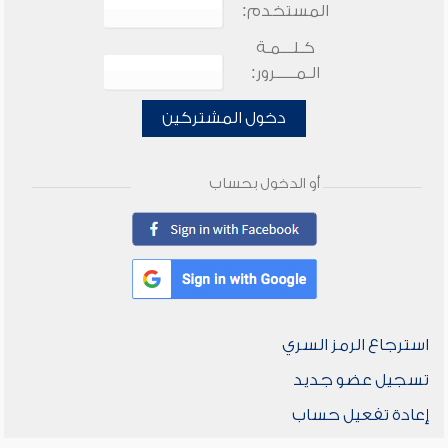
المستخدم:
كـلـــمـة
الـمـــــرور:
دخول المشتركين
أو الدخول بحساب
استرجاع الرمز السري
تسجيل عضو جديد
إعادة تفعيل حساب