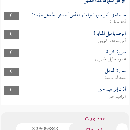
الأكثر استماعا لهذا الشهر
ما جاء في آخر سورة براءة و للذين أحسنوا الحسنى وزيادة
0
أحمد حطيبة
الوصايا قبل المنايا 3
0
أبو إسحاق الحويني
سورة التوبة
0
محمود خليل الحصري
سورة النحل
0
محمد أبو سنينة
أذان إبراهيم جبر
0
إبراهيم جبر
عدد مرات
3095056843
الاستماع