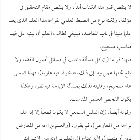
لا ينقص قدر هذا الكتاب أبداً، ولا ينقص مقام التحقيق في
مؤلفه، ولكنه نوع من الضبط العلمي لقراءة هذا العلم الذي يعد
علماً متيناً في باب المقاصد، فينبغي لطالب العلم أن يبنيه على فهم
مناسب صحيح.
منها: قوله: (إن كل مسألة دخلت في مسائل أصول الفقه، ولا
يقع تحتها عمل وما إلى ذلك، فدخولها فيه عارية)، فهذا كمعنى
عام صحيح، وتمثيله لذلك بمسألة الإباحة فيه نظر، وهكذا
يكون الفحص العلمي المناسب.
وقوله أيضاً: (إن الدليل السمعي لا يكون قطعياً إلا إذا علم
براءته من المعارض)، ثم يقول: (والعلم ببراءته من المعارض
نادر أو متعذر)، لأنه يحتاج إلى العلم ببراءته من الاشتراك