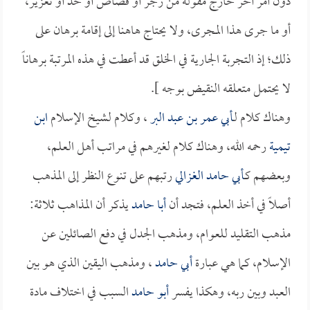
دون أمر آخر خارج مقوله من زجر أو قصاص أو حد أو تعزير،
أو ما جرى هذا المجرى، ولا يحتاج هاهنا إلى إقامة برهان على
ذلك؛ إذ التجربة الجارية في الخلق قد أعطت في هذه المرتبة برهاناً
لا يحتمل متعلقه النقيض بوجه ].
وهناك كلام لـ
أبي عمر بن عبد البر
، وكلام لشيخ الإسلام
ابن
تيمية
رحمه الله، وهناك كلام لغيرهم في مراتب أهل العلم،
وبعضهم كـ
أبي حامد الغزالي
رتبهم على تنوع النظر إلى المذهب
أصلاً في أخذ العلم، فتجد أن
أبا حامد
يذكر أن المذاهب ثلاثة:
مذهب التقليد للعوام، ومذهب الجدل في دفع الصائلين عن
الإسلام، كما هي عبارة
أبي حامد
، ومذهب اليقين الذي هو بين
العبد وبين ربه، وهكذا يفسر
أبو حامد
السبب في اختلاف مادة