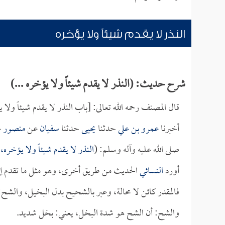
النذر لا يقدم شيئاً ولا يؤخره
شرح حديث: (النذر لا يقدم شيئاً ولا يؤخره ...)
قال المصنف رحمه الله تعالى: [باب النذر لا يقدم شيئاً ولا 
أخبرنا
عمرو بن علي
حدثنا
يحيى
حدثنا
سفيان
عن
منصور
ع
صلى الله عليه وآله وسلم: (
النذر لا يقدم شيئاً ولا يؤخر
أورد
النسائي
الحديث من طريق أخرى، وهو مثل ما تقدم إلا أ
فالمقدر كائن لا محالة، وعبر بالشحيح بدل البخيل، وال
والشح: أن الشح هو شدة البخل، يعني: بخل شديد.