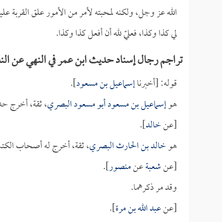
الله عز وجل، ولكنه لمحبته لأمر من الأمور علق القربة عليه
لي كذا وكذا، فعليّ لله أن أفعل كذا وكذا.
تراجم رجال إسناد حديث ابن عمر في النهي عن الن
قوله: [أخبرنا
إسماعيل بن مسعود
].
هو
إسماعيل بن مسعود أبو مسعود البصري
، ثقة، أخرج حد
[عن
خالد
].
هو
خالد بن الحارث البصري
، ثقة، أخرج له أصحاب الكتب
[عن
شعبة
عن
منصور
].
وقد مر ذكرهما.
[عن
عبد الله بن مرة
].