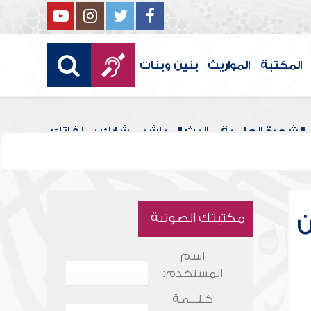
المكتبة
المواريث
بنين وبنات
الشجرة العلمية
البث المباشر
شارك بملفاتك
ن
مكتبتك الصوتية
اسم
المستخدم:
كـلـــمـة