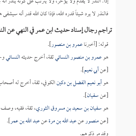
إذاً: النذر لا يقدم ولا يؤخر، ولا يترتب على كونه ينذر أن
فالنذر لا يرد شيئاً قدره الله، فإذا كان الله قدر أنه سيشف
تراجم رجال إسناد حديث ابن عمر في النهي عن النذ
قوله: [أخبرنا
عمرو بن منصور
].
هو
عمرو بن منصور النسائي
ثقة، أخرج حديثه
النسائي
وحد
[عن
أبي نعيم
].
هو
أبو نعيم الفضل بن دكين
الكوفي، ثقة، أخرج له أصحاب
[عن
سفيان
].
هو
سفيان بن سعيد بن مسروق الثوري
، ثقة، فقيه، وصف ب
[عن
منصور
عن
عبد الله بن مرة
عن
عبد الله بن عمر
].
وقد مر ذكرهم.