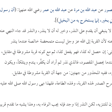
صور
عن
عبد الله بن مرة
عن
عبد الله بن عمر
رضي الله عنهما: (
أن رسول
تي بخير، إنما يستخرج به من البخيل
)].
 ينبغي أن يقدم على النذر، وخير له أن لا ينذر، والنذر قد جاء النهي عنه
عنه لأن القربة إلى الله عز وجل ليست متمحضة خالصة عندما ينذر
معنى: إن حصل له كذا، فهو يفعل كذا، ثم مع كونه قربة مشروطة في مقابل،
دما يحصل المقصود، فالذي نذر ثم أراد أن يكفِّر، يندم ويتلكأ، ويكون
ء، ففيه المحذور من جهتين: من جهة أن القربة مشروطة في مقابل.
شرح الصدر لهذه القربة، ولهذه الطاعة، فلهذا نهى رسول الله صلى الله عليه
تنزيه، لكن النذر إذا وجد فإنه يجب الوفاء به، وهذا يشبه ما تقدم قريباً