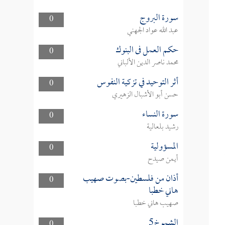
سورة البروج
0
عبد الله عواد الجهني
حكم العمل فى البنوك
0
محمد ناصر الدين الألباني
أثر التوحيد في تزكية النفوس
0
حسن أبو الأشبال الزهيري
سورة النساء
0
رشيد بلعالية
المسؤولية
0
أيمن صيدح
أذان من فلسطين-بصوت صهيب
0
هاني خطبا
صهيب هاني خطبا
الشموخ5
0