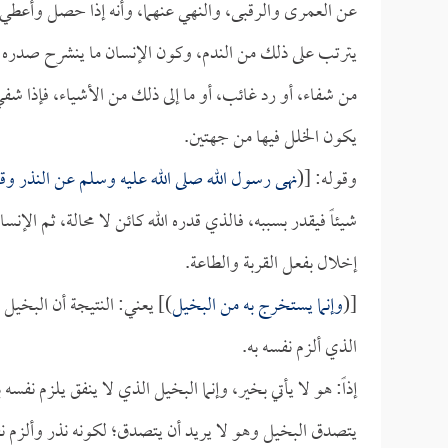
عن العمرى والرقبى، والنهي عنهما، وأنه إذا حصل وأعطي شي
يترتب على ذلك من الندم، وكون الإنسان ما ينشرح صدره لهذه
من شفاء، أو رد غائب، أو ما إلى ذلك من الأشياء، فإذا شفي
يكون الخلل فيها من جهتين.
وقوله: [(
نهى رسول الله صلى الله عليه وسلم عن النذر وقال
شيئاً فيقدر بسببه، فالذي قدره الله كائن لا محالة، ثم الإن
إخلال بفعل القربة والطاعة.
[(
وإنما يستخرج به من البخيل
)] يعني: النتيجة أن البخيل 
الذي ألزم نفسه به.
إذاً: هو لا يأتي بخير، وإنما البخيل الذي لا ينفق يلزم ن
يتصدق البخيل وهو لا يريد أن يتصدق؛ لكونه نذر وألزم نفس