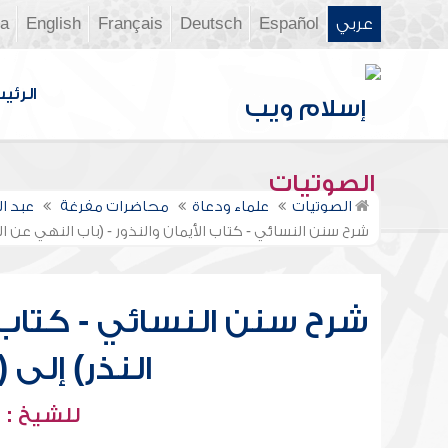
عربي
Español
Deutsch
Français
English
ia
الرئي
الصوتيات
الصوتيات
علماء ودعاة
محاضرات مفرغة
عبد ا
شرح سنن النسائي - كتاب الأيمان والنذور - (باب النهي عن النذ
شرح سنن النسائي - كتاب ا
النذر) إلى (
للشيخ : 