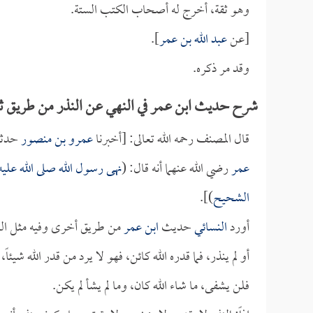
وهو ثقة، أخرج له أصحاب الكتب الستة.
[عن
عبد الله بن عمر
].
وقد مر ذكره.
شرح حديث ابن عمر في النهي عن النذر من طريق ثا
قال المصنف رحمه الله تعالى: [أخبرنا
عمرو بن منصور
حدثن
عمر
رضي الله عنهما أنه قال: (
نهى رسول الله صلى الله عليه 
الشحيح
)].
أورد
النسائي
حديث
ابن عمر
من طريق أخرى وفيه مثل الذي 
أو لم ينذر، فما قدره الله كائن، فهو لا يرد من قدر الله شيئا
فلن يشفى، ما شاء الله كان، وما لم يشأ لم يكن.