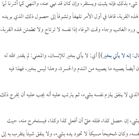
ء بذلك فإنه يثبت ويستقر، وإن كان قد نهي عنه، والنهي كما أشرنا لما
 القربة، قالها في أول الأمر تلهفاً وتشوقاً إلى حصول ذلك الذي يريده
 ورد الغائب وجاء وقت الوفاء إذا نفسه لا ترتاح ولا تطمئن لهذه القربة،
: إنه لا يأتي بخير
)] أي: لا يأتي بخير للإنسان، والمعني: لم يقدر الله له
سان أيضاً يصيبه ما يصيبه من الندم والحسرة، وهذا ليس بخير، فهذا فيه
الذي لا ينفق يلزم نفسه بشيء، ثم يترتب عليه أنه يجب عليه أن يخرج ذلك
فسه بشي، إن حصل كذا، فلله عليّ أن أفعل كذا وكذا، فيستخرج منه، حيث
ه، وكان شحيحاً مسيكاً لا تجود يده بشيء، ولا ينفق شيئاً يتقرب به إلى