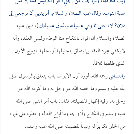
وبت طلاقها، وتزوجت من رجلٍ آخر وأنه ليس معه إلا مثل
هدبة الثوب، وقال عليه الصلاة والسلام: أتريدين أن ترجعي إلى
فلان؟ لا، حتى تذوقي عسيلته ويذوق عسيلتك
)، فبين عليه
الصلاة والسلام أن المراد بالنكاح هنا الوطء وليس العقد، وأنه
لا يكفي مجرد العقد بما يتعلق بتحليلها أو بحلها للزوج الأول
الذي طلقها ثلاثاً.
و
النسائي
رحمه الله، أورد أول الأبواب باب يتعلق بالرسول صلى
الله عليه وسلم وما خصه الله عز وجل به وما أكرمه الله عز
وجل به، وفيه إظهار لفضيلته، فقال: باب أمر النبي صلى الله
عليه وسلم في النكاح وأزواجه وما أباح الله له وحظره على غيره
من الخلق تكريماً له وبياناً لفضيلته صلى الله عليه وسلم.