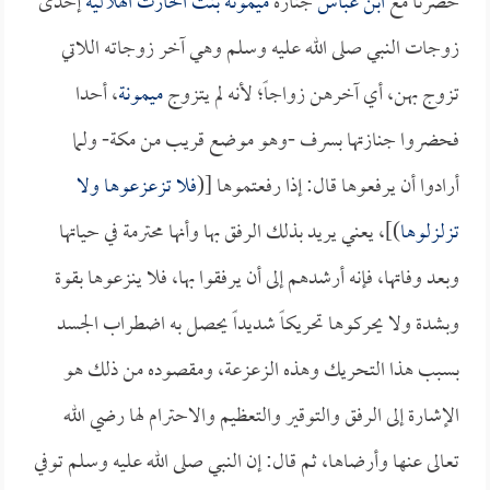
حضرنا مع
ابن عباس
جنازة
ميمونة بنت الحارث الهلالية
إحدى
زوجات النبي صلى الله عليه وسلم وهي آخر زوجاته اللاتي
تزوج بهن، أي آخرهن زواجاً؛ لأنه لم يتزوج
ميمونة
، أحدا
فحضروا جنازتها بسرف -وهو موضع قريب من مكة- ولما
أرادوا أن يرفعوها قال: إذا رفعتموها [(
فلا تزعزعوها ولا
تزلزلوها
)]، يعني يريد بذلك الرفق بها وأنها محترمة في حياتها
وبعد وفاتها، فإنه أرشدهم إلى أن يرفقوا بها، فلا ينزعوها بقوة
وبشدة ولا يحركوها تحريكاً شديداً يحصل به اضطراب الجسد
بسبب هذا التحريك وهذه الزعزعة، ومقصوده من ذلك هو
الإشارة إلى الرفق والتوقير والتعظيم والاحترام لها رضي الله
تعالى عنها وأرضاها، ثم قال: إن النبي صلى الله عليه وسلم توفي