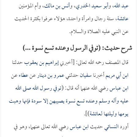
عبد الله
، و
أبو سعيد الخدري
، و
أنس بن مالك
، وأم المؤمنين
عائشة
، ستة رجال وامرأة واحدة، هؤلاء عرفوا بكثرة الحديث
عن النبي عليه الصلاة والسلام.
شرح حديث: (توفي الرسول وعنده تسع نسوة ...)
قال المصنف رحمه الله تعالى: [أخبرني
إبراهيم بن يعقوب
حدثنا
ابن أبي مريم
أخبرنا
سفيان
حدثني
عمرو بن دينار
عن
عطاء
عن
ابن عباس
رضي الله عنهما أنه قال: (
توفي رسول الله صلى الله
عليه وآله وسلم وعنده تسع نسوة يصيبهن إلا
سودة
فإنها وهبت
يومها وليلتها لـ
عائشة
)].
أورد
النسائي
حديث
ابن عباس
رضي الله تعالى عنهما، وهو في