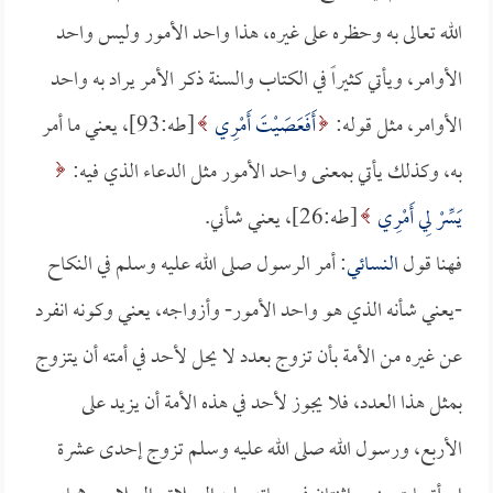
الله تعالى به وحظره على غيره، هذا واحد الأمور وليس واحد
الأوامر، ويأتي كثيراً في الكتاب والسنة ذكر الأمر يراد به واحد
الأوامر، مثل قوله:
أَفَعَصَيْتَ أَمْرِي
[طه:93]، يعني ما أمر
به، وكذلك يأتي بمعنى واحد الأمور مثل الدعاء الذي فيه:
يَسِّرْ لِي أَمْرِي
[طه:26]، يعني شأني.
فهنا قول
النسائي
: أمر الرسول صلى الله عليه وسلم في النكاح
-يعني شأنه الذي هو واحد الأمور- وأزواجه، يعني وكونه انفرد
عن غيره من الأمة بأن تزوج بعدد لا يحل لأحد في أمته أن يتزوج
بمثل هذا العدد، فلا يجوز لأحد في هذه الأمة أن يزيد على
الأربع، ورسول الله صلى الله عليه وسلم تزوج إحدى عشرة