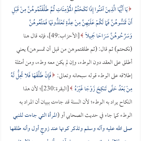
يَا أَيُّهَا الَّذِينَ آمَنُوا إِذَا نَكَحْتُمُ الْمُؤْمِنَاتِ ثُمَّ طَلَّقْتُمُوهُنَّ مِنْ قَبْلِ
أَنْ تَمَسُّوهُنَّ فَمَا لَكُمْ عَلَيْهِنَّ مِنْ عِدَّةٍ تَعْتَدُّونَهَا فَمَتِّعُوهُنَّ
وَسَرِّحُوهُنَّ سَرَاحًا جَمِيلًا
[الأحزاب:49]، فإنه قال هنا
(نكحتم) ثم قال: (ثم طلقتموهن من قبل أن تمسوهن) يعني
أطلق على العقد دون الوطء، وإن لم يكن معه وطء، ومن أمثلة
إطلاقه على الوطء قوله سبحانه وتعالى:
فَإِنْ طَلَّقَهَا فَلا تَحِلُّ لَهُ
مِنْ بَعْدُ حَتَّى تَنكِحَ زَوْجًا غَيْرَهُ
[البقرة:230]؛ لأن هذا
النكاح يراد به الوطء؛ لأن السنة قد جاءت ببيان أن المراد به
الوطء كما جاء في حديث الصحابي أو (
المرأة التي جاءت للنبي
صلى الله عليه وآله وسلم وتذكر كونها عند زوجٍ أول وأنه طلقها