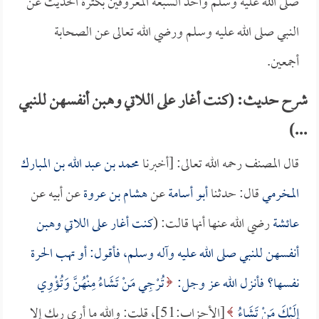
صلى الله عليه وسلم وأحد السبعة المعروفين بكثرة الحديث عن
النبي صلى الله عليه وسلم ورضي الله تعالى عن الصحابة
أجمعين.
شرح حديث: (كنت أغار على اللاتي وهبن أنفسهن للنبي
...)
قال المصنف رحمه الله تعالى: [أخبرنا
محمد بن عبد الله بن المبارك
المخرمي
قال: حدثنا
أبو أسامة
عن
هشام بن عروة
عن أبيه عن
عائشة
رضي الله عنها أنها قالت: (
كنت أغار على اللاتي وهبن
أنفسهن للنبي صلى الله عليه وآله وسلم، فأقول: أو تهب الحرة
نفسها؟ فأنزل الله عز وجل:
تُرْجِي مَنْ تَشَاءُ مِنْهُنَّ وَتُؤْوِي
إِلَيْكَ مَنْ تَشَاءُ
[الأحزاب:51]، قلت: والله ما أرى ربك إلا