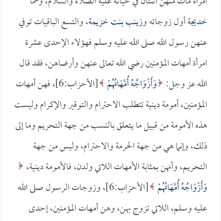
امرأة مات منهن اثنتان في حياته عليه الصلاة والسلام، وهما
خديجة
أول زوجاته و
زينب بنت خزيمة
، والتسع الباقيات توفي
عنهن رسول الله صلى الله عليه وسلم فهؤلاء الإحدى عشرة
امرأة أمهات المؤمنين رضي الله تعالى عنهن وأرضاهن، فقد قال
الله عز وجل:
وَأَزْوَاجُهُ أُمَّهَاتُهُمْ
[الأحزاب:6]، فهن أمهات
المؤمنين، أمومة دينية تتطلب الاحترام والتوقير والإكرام وليست
هذه الأمومة من قبيل ما يتعلق بالنسب من جهة التحريم وما إلى
ذلك، وإنما هي من جهة الحرمة والاحترام، وليس من جهة
التحريم، وأنهن بمثابة الأمهات اللاتي ولدن، فالأمومة دينية،
وَأَزْوَاجُهُ أُمَّهَاتُهُمْ
[الأحزاب:6]، وزوجات الرسول صلى الله
عليه وسلم، اللاتي تزوج بهن، وهن أمهات المؤمنين، إحدى