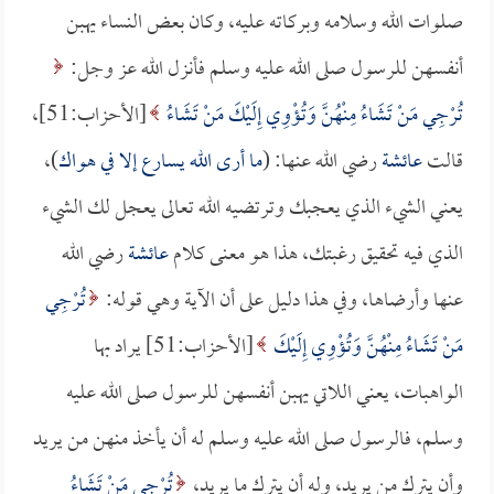
صلوات الله وسلامه وبركاته عليه، وكان بعض النساء يهبن
أنفسهن للرسول صلى الله عليه وسلم فأنزل الله عز وجل:
تُرْجِي مَنْ تَشَاءُ مِنْهُنَّ وَتُؤْوِي إِلَيْكَ مَنْ تَشَاءُ
[الأحزاب:51]،
قالت
عائشة
رضي الله عنها: (
ما أرى الله يسارع إلا في هواك
)،
يعني الشيء الذي يعجبك وترتضيه الله تعالى يعجل لك الشيء
الذي فيه تحقيق رغبتك، هذا هو معنى كلام
عائشة
رضي الله
عنها وأرضاها، وفي هذا دليل على أن الآية وهي قوله:
تُرْجِي
مَنْ تَشَاءُ مِنْهُنَّ وَتُؤْوِي إِلَيْكَ
[الأحزاب:51] يراد بها
الواهبات، يعني اللاتي يهبن أنفسهن للرسول صلى الله عليه
وسلم، فالرسول صلى الله عليه وسلم له أن يأخذ منهن من يريد
وأن يترك من يريد، وله أن يترك ما يريد،
تُرْجِي مَنْ تَشَاءُ