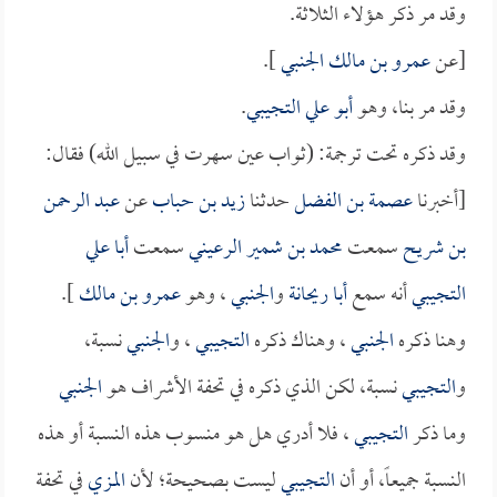
وقد مر ذكر هؤلاء الثلاثة.
[عن
عمرو بن مالك الجنبي
].
وقد مر بنا، وهو
أبو علي التجيبي
.
وقد ذكره تحت ترجمة: (ثواب عين سهرت في سبيل الله) فقال:
[أخبرنا
عصمة بن الفضل
حدثنا
زيد بن حباب
عن
عبد الرحمن
بن شريح
سمعت
محمد بن شمير الرعيني
سمعت
أبا علي
التجيبي
أنه سمع
أبا ريحانة
و
الجنبي
، وهو
عمرو بن مالك
].
وهنا ذكره
الجنبي
، وهناك ذكره
التجيبي
، و
الجنبي
نسبة،
و
التجيبي
نسبة، لكن الذي ذكره في تحفة الأشراف هو
الجنبي
وما ذكر
التجيبي
، فلا أدري هل هو منسوب هذه النسبة أو هذه
النسبة جميعاً، أو أن
التجيبي
ليست بصحيحة؛ لأن
المزي
في تحفة