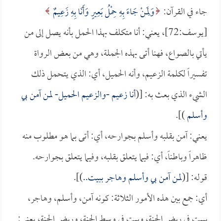
جاء في القرآن:
وَلِمَنْ جَاءَ بِهِ حِمْلُ بَعِيرٍ وَأَنَا بِهِ زَعِيمٌ
[يوسف:72]، يعني: أنا متكلف بهذا الحمل بأنه يصل إلى من
يأتي بالصواع، فهنا أتى بهذه الجملة، وهي من بعض الرواة
تفسيراً لكلمة الزعيم، وأنه الحميل، أي: الذي يتحمل ذلك
الشيء الذي بعث به: [(
أنا زعيم -والزعيم الحميل- لمن آمن بي
وأسلم
)].
يعني: آمن بقلبه وأسلم بجوارحه، أي: أتى بما هو مطلوب منه
ظاهراً وباطناً، أي: فيما يتعلق بقلبه، وفيما يتعلق بجوارحه.
قوله: [(
لمن آمن بي وأسلم وهاجر ببيت..
)].
أي: جمع بين هذه الأمور الثلاثة: كونه آمن، وأسلم، وهاجر،
ببيت في ربض الجنة، وبيت في وسط الجنة، وربض الجنة، يعني: