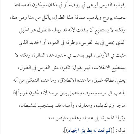
يقيد به الفرس ليرعى في روضة أو في مكان، ويكون له مسافة
بحيث يروح ويذهب مسافة هذا الطول، يأكل من هنا ومن هنا،
ولكنه لا يستطيع أن ينفلت لأنه قد ربط، فالطول هو الحبل
الذي يجعل في يد الفرس، وطرفه في العود، أو الحديد الذي
مثبت في الأرض، فهو يذهب في حدود هذه الدائرة، ولكنه لا
يستطيع الانفلات، فهو يقول: تكون مثل الفرس في الطول،
يعني: نطاقه ضيق، ما عنده الانطلاق، وما عنده التمكن من أنه
يذهب كما يريد ويعرف ويتصل بمن يريد؛ لأنه يكون غريباً إذا
هاجر وترك بلده، ومعارفه، وأهله، فلم يستجب للشيطان،
وترك الهجرة، بل عصاه وهاجر، فيئس منه.
قوله: [(
ثم قعد له بطريق الجهاد
)].