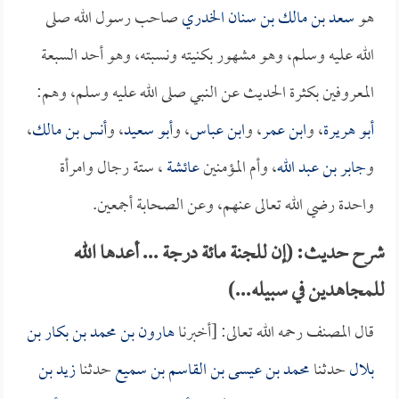
هو
سعد بن مالك بن سنان الخدري
صاحب رسول الله صلى
الله عليه وسلم، وهو مشهور بكنيته ونسبته، وهو أحد السبعة
المعروفين بكثرة الحديث عن النبي صلى الله عليه وسلم، وهم:
أبو هريرة
، و
ابن عمر
، و
ابن عباس
، و
أبو سعيد
، و
أنس بن مالك
،
و
جابر بن عبد الله
، وأم المؤمنين
عائشة
، ستة رجال وامرأة
واحدة رضي الله تعالى عنهم، وعن الصحابة أجمعين.
شرح حديث: (إن للجنة مائة درجة ... أعدها الله
للمجاهدين في سبيله...)
قال المصنف رحمه الله تعالى: [أخبرنا
هارون بن محمد بن بكار بن
بلال
حدثنا
محمد بن عيسى بن القاسم بن سميع
حدثنا
زيد بن