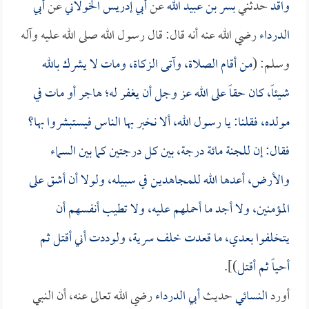
واقد
حدثني
بسر بن عبيد الله
عن
أبي إدريس الخولاني
عن
أبي
الدرداء
رضي الله عنه أنه قال: قال رسول الله صلى الله عليه وآله
وسلم: (
من أقام الصلاة، وآتى الزكاة، ومات لا يشرك بالله
شيئاً، كان حقاً على الله عز وجل أن يغفر له؛ هاجر أو مات في
مولده، فقلنا: يا رسول الله، ألا نخبر بها الناس فيستبشروا بها؟
فقال: إن للجنة مائة درجة، بين كل درجتين كما بين السماء
والأرض، أعدها الله للمجاهدين في سبيله، ولولا أن أشق على
المؤمنين، ولا أجد ما أحملهم عليه، ولا تطيب أنفسهم أن
يتخلفوا بعدي، ما قعدت خلف سرية، ولوددت أني أقتل ثم
أحياً ثم أقتل
)].
أورد
النسائي
حديث
أبي الدرداء
رضي الله تعالى عنه، أن النبي