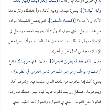
له في طريق الإسلام، وقال: [(
تسلم وتذر دينك ودين آبائك
وآباء أبيك؟
)]، يعني: دينك، ودين آبائك، وأجدادك، وتترك ملة
الآباء والأجداد؟ [(
فعصاه فأسلم
)]، فلم يحصل الشيطان مراده
من هذا الرجل الذي سول له وأراد أن يغويه، فعصاه ودخل في
الإسلام، ولما لم يظفر بمراده منه في هذه الطريق، وأن يصرفه عن
الإسلام، جلس له في طريق أخرى.
وقال: [(
ثم قعد له بطريق الهجرة
)]، وقال: [(
تهاجر بلدك وتدع
أرضك وسماءك، وإنما مثل المهاجر كمثل الفرس في الطول
)]،
يعني: أنك إذا سافرت من بلدك الذي عشت فيه، وتعرف أهله
ويعرفونك، فتنتقل إلى بلد تكون غريباً فيه، ليس عندك معارف،
فتكون مثل الفرس الذي في الطول، والطول: هو القيد الذي