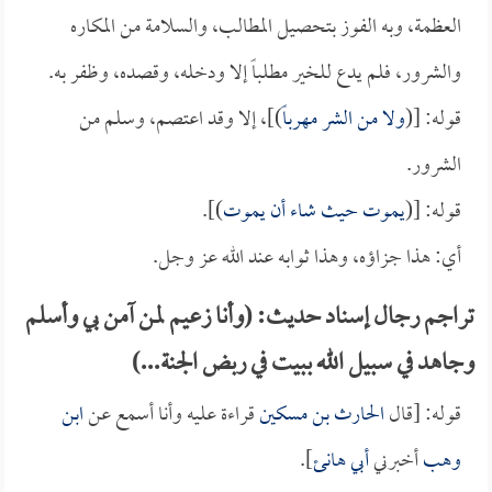
العظمة، وبه الفوز بتحصيل المطالب، والسلامة من المكاره
والشرور، فلم يدع للخير مطلباً إلا ودخله، وقصده، وظفر به.
قوله: [(
ولا من الشر مهرباً
)]، إلا وقد اعتصم، وسلم من
الشرور.
قوله: [(
يموت حيث شاء أن يموت
)].
أي: هذا جزاؤه، وهذا ثوابه عند الله عز وجل.
تراجم رجال إسناد حديث: (وأنا زعيم لمن آمن بي وأسلم
وجاهد في سبيل الله ببيت في ربض الجنة...)
قوله: [قال
الحارث بن مسكين
قراءة عليه وأنا أسمع عن
ابن
وهب
أخبرني
أبي هانئ
].