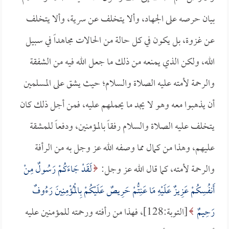
بيان حرصه على الجهاد، وألا يتخلف عن سرية، وألا يتخلف
عن غزوة، بل يكون في كل حالة من الحالات مجاهداً في سبيل
الله، ولكن الذي يمنعه من ذلك ما جعل الله فيه من الشفقة
والرحمة لأمته عليه الصلاة والسلام؛ حيث يشق على المسلمين
أن يذهبوا معه وهو لا يجد ما يحملهم عليه، فمن أجل ذلك كان
يتخلف عليه الصلاة والسلام رفقاً بالمؤمنين، ودفعاً للمشقة
عليهم، وهذا من كمال مما وصفه الله عز وجل به من الرأفة
والرحمة لأمته، كما قال الله عز وجل:
لَقَدْ جَاءَكُمْ رَسُولٌ مِنْ
أَنفُسِكُمْ عَزِيزٌ عَلَيْهِ مَا عَنِتُّمْ حَرِيصٌ عَلَيْكُمْ بِالْمُؤْمِنِينَ رَءُوفٌ
رَحِيمٌ
[التوبة:128]، فهذا من رأفته ورحمته للمؤمنين عليه