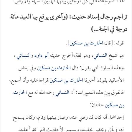
هذه الدرجات التي كل درجتين بينهما كما بين السماء والأرض.
تراجم رجال إسناد حديث: (وأخرى يرفع بها العبد مائة
درجة في الجنة...)
قوله: [قال
الحارث بن مسكين
].
هو شيخ
النسائي
، وهو ثقة، أخرج حديثه
أبو داود
و
النسائي
،
وهذه العبارة التي يقول: قال
الحارث بن مسكين
وفي بعض
الأسانيد يقول: أخبرنا
الحارث بن مسكين
قراءة عليه وأنا أسمع،
فالفرق بين هذه التعبيرات: أن
النسائي
رحمه الله له مع
الحارث
بن مسكين
حالتان:
إحداهما: أنه كان قد رضي عنه، وصار بينهما وئام، وكان يسمح
له، ويأتي ويحضر مجلسه، ويسمع الأحاديث التي تقرأ عليه،