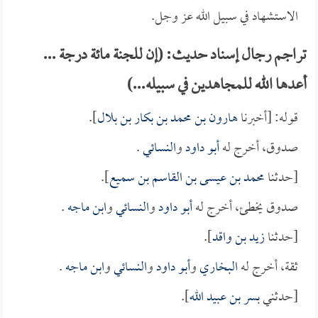
الاستشهاد في سبيل الله عز وجل.
تراجم رجال إسناد حديث: (إن للجنة مائة درجة ...
أعدها الله للمجاهدين في سبيله...)
قوله: [أخبرنا
هارون بن محمد بن بكار بن بلال
].
صدوق، أخرج له
أبو داود
و
النسائي
.
[حدثنا
محمد بن عيسى بن القاسم بن سميع
].
صدوق يخطئ، أخرج له
أبو داود
و
النسائي
و
ابن ماجه
.
[حدثنا
زيد بن واقد
].
ثقة، أخرج له
البخاري
و
أبو داود
و
النسائي
و
ابن ماجه
.
[حدثني
بسر بن عبيد الله
].