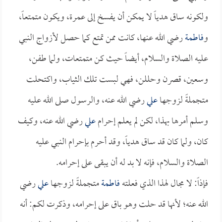
ولكونه ساق هدياً لا يمكن أن يفسخ إلى عمرة، ويكون متمتعاً،
و
فاطمة
رضي الله عنها، كانت ممن تمتع كما حصل لأزواج النبي
عليه الصلاة والسلام، أيضاً حيث كن متمتعات، ولما طفن،
وسعين، قصرن وحللن، فهي لبست تلك الثياب، واكتحلت
متجملةً لزوجها
علي
رضي الله عنه، والرسول صلى الله عليه
وسلم أمرها بهذا، لكن لم يعلم إحرام
علي
رضي الله عنه، وكيف
كان، ولما كان قد ساق هدياً، وقد أحرم بإحرام النبي عليه
الصلاة والسلام، فإنه لا بد له أن يبقى على إحرامه.
فإذاً: لا مجال لهذا الذي فعلته
فاطمة
متجملةً لزوجها
علي
رضي
الله عنه؛ لأنها قد حلت وهو باق على إحرامه، وذكرت لكم: أنه