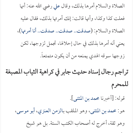
الصلاة والسلام أمرها بذلك، وقال
علي
رضي الله عنه: أنها
فعلت كذا وكذا، وأنها قالت: إنك أمرتها بذلك، فقال عليه
الصلاة والسلام: (
صدقت.. صدقت.. صدقت.. أنا أمرتها
)،
يعني أنه أمرها بذلك في حال إحلالها، تجمل لزوجها، لكن
زوجها سوقه الهدي يمنعه من أن يكون متمتعاً.
تراجم رجال إسناد حديث جابر في كراهية الثياب المصبغة
للمحرم
قوله: [أخبرنا
محمد بن المثنى
].
هو:
محمد بن المثنى
، وهو الملقب بـ
الزمن العنزي
،
أبو موسى
،
وهو ثقة، أخرج له أصحاب الكتب الستة. بل هو شيخ