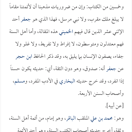
وخمسين من الكتاب: وإن من ضروريات مذهبنا أن لأئمتنا مقاماً
لا يبلغ ملك مقرب، ولا نبي مرسل، فهذا الذي هو
جعفر
أحد
الإثني عشر الذين قال فيهم
الخميني
هذه المقالة، وأما أهل السنة
فهم معتدلون ومتوسطون، لا إفراط ولا تفريط، ولا غلو ولا
جفاء، يصفون الإنسان بما يليق به، وقد ذكر الحافظ
ابن حجر
عن
جعفر
أنه: صدوق، وهو دون الثقة، أي: حديثه يكون حسناً
إذا انفرد، وقد خرج حديثه
البخاري
في الأدب المفرد، و
مسلم
،
وأصحاب السنن الأربعة.
[عن أبيه].
وهو:
محمد بن علي
الملقب
الباقر
، وهو إمام، من أئمة أهل السنة،
وثقة، أخرج حديثه أصحاب الكتب الستة، وهو أحد الأئمة