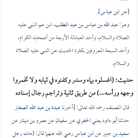
[عن
ابن عباس
].
وهو:
عبد الله بن عباس بن عبد المطلب
، ابن عم النبي عليه
الصلاة والسلام، وأحد العبادلة الأربعة من أصحابه الكرام،
وأحد السبعة المعروفين بكثرة الحديث عن النبي عليه الصلاة
والسلام.
حديث: (اغسلوه بماء وسدر وكفنوه في ثيابه ولا تخمروا
وجهه ورأسه...) من طريق ثانية وتراجم رجال إسناده
قال المصنف رحمه الله تعالى: [أخبرنا
عبدة بن عبد الله الصفار
حدثنا
أبو داود
يعني
الحفري
عن
سفيان
عن
عمرو بن دينار
عن
سعيد بن جبير
عن
ابن عباس
رضي الله عنهما قال: (
مات رجل