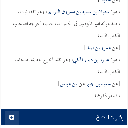
[عن
سفيان
].
وهو:
سفيان بن سعيد بن مسروق الثوري
، وهو ثقة، ثبت،
وصف بأنه أمير المؤمنين في الحديث، وحديثه أخرجه أصحاب
الكتب الستة.
[عن
عمرو بن دينار
].
وهو:
عمرو بن دينار المكي
، وهو ثقة، أخرج حديثه أصحاب
الكتب الستة.
[عن
سعيد بن جبير
عن
ابن عباس
].
وقد مر ذكرهما.
إفراد الحج