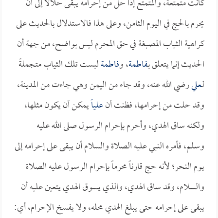
كانت متمتعة، والمتمتع إذا حلّ من إحرامه يبقى حلالاً إلى أن
يحرم بالحج في اليوم الثامن، وعلى هذا فالاستدلال بالحديث على
كراهية الثياب المصبغة في حق المحرم ليس بواضح، من جهة أن
الحديث إنما يتعلق بـ
فاطمة
، و
فاطمة
لبست تلك الثياب متجملةً
لـ
علي
رضي الله عنه، وقد جاء من اليمن وهي جاءت من المدينة،
وقد حلت من إحرامها، فظنت أن
علياً
يمكن أن يكون مثلها،
ولكنه ساق الهدي، وأحرم بإحرام الرسول صلى الله عليه
وسلم، فأمره النبي عليه الصلاة والسلام أن يبقى على إحرامه إلى
يوم النحر؛ لأنه حج قارناً محرماً بإحرام الرسول عليه الصلاة
والسلام، وقد ساق الهدي، والذي يسوق الهدي يتعين عليه أن
يبقى على إحرامه حتى يبلغ الهدي محله، ولا يفسخ الإحرام، أي: