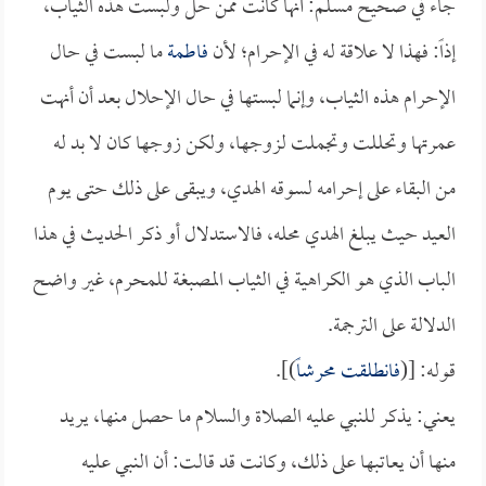
جاء في صحيح مسلم: أنها كانت ممن حل ولبست هذه الثياب،
إذاً: فهذا لا علاقة له في الإحرام؛ لأن
فاطمة
ما لبست في حال
الإحرام هذه الثياب، وإنما لبستها في حال الإحلال بعد أن أنهت
عمرتها وتحللت وتجملت لزوجها، ولكن زوجها كان لا بد له
من البقاء على إحرامه لسوقه الهدي، ويبقى على ذلك حتى يوم
العيد حيث يبلغ الهدي محله، فالاستدلال أو ذكر الحديث في هذا
الباب الذي هو الكراهية في الثياب المصبغة للمحرم، غير واضح
الدلالة على الترجمة.
قوله: [(
فانطلقت محرشاً
)].
يعني: يذكر للنبي عليه الصلاة والسلام ما حصل منها، يريد
منها أن يعاتبها على ذلك، وكانت قد قالت: أن النبي عليه