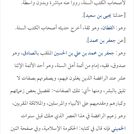
لأصحاب الكتب الستة، رووا عنه مباشرة وبدون واسطة.
[حدثنا
يحيى بن سعيد
].
وهو:
القطان
، وهو ثقة، أخرج حديثه أصحاب الكتب الستة.
[عن
جعفر بن محمد
].
وهو:
جعفر بن محمد بن علي بن الحسين
الملقب بـ
الصادق
، وهو
صدوق، فقيه، إمام من أئمة أهل السنة، وهو أحد الأئمة الإثنا
عشر عند الرافضة الذين يغلون فيهم، ويصفونهم بصفات لا
تليق بالبشر، ومنها -أي: تلك الصفات-: تفضيل بعض زعمائهم
وكبارهم ومقدميهم على الأنبياء والمرسلين، والملائكة المقربين،
وهو زعيم الرافضة في هذا العصر الذي هلك قبل سنوات
الخميني
فإنه قال في كتابه: الحكومة الإسلامية، وفي صفحة اثنين