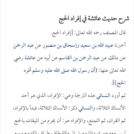
شرح حديث عائشة في إفراد الحج
قال المصنف رحمه الله تعالى: [إفراد الحج.
أخبرنا
عبيد الله بن سعيد
و
إسحاق بن منصور
عن
عبد الرحمن
عن
مالك
عن
عبد الرحمن بن القاسم
عن أبيه عن
عائشة
رضي
الله تعالى عنها: (
أن رسول الله صلى الله عليه وسلم أفرد
الحج
)].
ثم أورد
النسائي
هذه الترجمة وهي: الإفراد، الذي هو أحد
الأنساك الثلاثة، و
النسائي
ذكر: الأنساك الثلاثة، فبدأ بالإفراد،
ثم القران، ثم التمتع، والإفراد هو: أن يحرم من الميقات بالحج
ليس معه عمرة، وإذا وصل إلى مكة طاف طواف القدوم وسعى