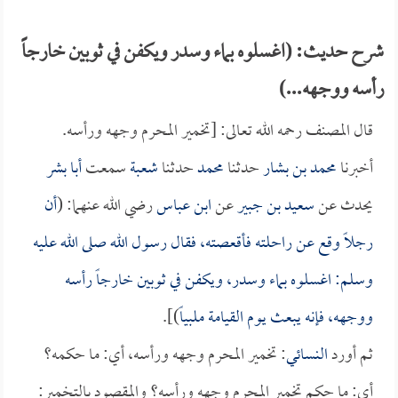
شرح حديث: (اغسلوه بماء وسدر ويكفن في ثوبين خارجاً
رأسه ووجهه...)
قال المصنف رحمه الله تعالى: [تخمير المحرم وجهه ورأسه.
أخبرنا
محمد بن بشار
حدثنا
محمد
حدثنا
شعبة
سمعت
أبا بشر
يحدث عن
سعيد بن جبير
عن
ابن عباس
رضي الله عنهما: (
أن
رجلاً وقع عن راحلته فأقعصته، فقال رسول الله صلى الله عليه
وسلم: اغسلوه بماء وسدر، ويكفن في ثوبين خارجاً رأسه
ووجهه، فإنه يبعث يوم القيامة ملبياً
)].
ثم أورد
النسائي
: تخمير المحرم وجهه ورأسه، أي: ما حكمه؟
أي: ما حكم تخمير المحرم وجهه ورأسه؟ والمقصود بالتخمير: