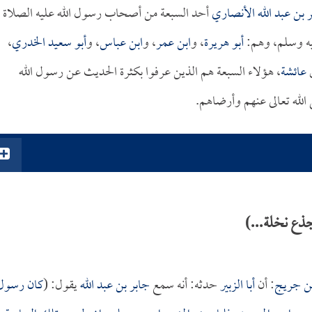
 بن عبد الله الأنصاري
أحد السبعة من أصحاب رسول الله عليه الصلاة
ليه وسلم، وهم:
أبو هريرة
، و
ابن عمر
، و
ابن عباس
، و
أبو سعيد الخدري
،
ن
عائشة
، هؤلاء السبعة هم الذين عرفوا بكثرة الحديث عن رسول الله
الله تعالى عنهم وأرضاهم.
ذع نخلة...)
ن جريج
: أن
أبا الزبير
حدثه: أنه سمع
جابر بن عبد الله
يقول: (
كان رسول