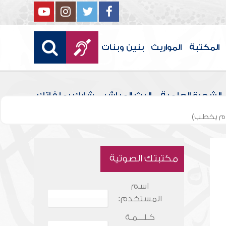
المكتبة
المواريث
بنين وبنات
الشجرة العلمية
البث المباشر
شارك بملفاتك
مام يخطب)
مكتبتك الصوتية
اسم
المستخدم:
كـلـــمـة