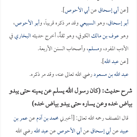
[عن
أبي إسحاق
عن
أبي الأحوص
].
أبو إسحاق
، وهو
السبيعي
وقد مر ذكره قريباً، و
أبو الأحوص
،
وهو
عوف بن مالك
الكوفي، وهو ثقةٌ، أخرج حديثه
البخاري
في
الأدب المفرد، و
مسلم
، وأصحاب السنن الأربعة.
[عن
عبد الله
].
عبد الله بن مسعود
رضي الله تعالى عنه، وقد مر ذكره.
شرح حديث: (كان رسول الله يسلم عن يمينه حتى يبدو
بياض خده وعن يساره حتى يبدو بياض خده)
قال المصنف رحمه الله تعالى: [أخبرني
محمد بن آدم
عن
عمر بن
عبيد
عن
أبي إسحاق
عن
أبي الأحوص
عن
عبد الله
رضي الله