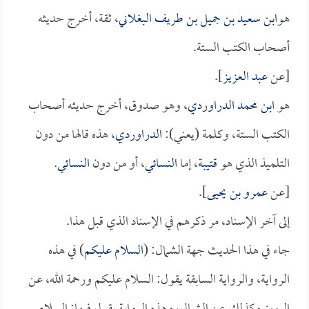
هو
ابن سعيد بن جميل بن طريف البغلاني
، ثقة، أخرج حديثه
أصحاب الكتب الستة.
[عن
عبد العزيز
].
هو
ابن محمد الدراوردي
، وهو صدوق، أخرج حديثه أصحاب
الكتب الستة، وكلمة (يعني):
الدراوردي
، هذه قالها من دون
التلميذ الذي هو
قتيبة
، إما
النسائي
، أو من دون
النسائي
.
[عن
عمرو بن يحيى
].
إلى آخر الإسناد، مر ذكرهم في الإسناد الذي قبل هذا.
جاء في هذا الحديث جهة الشمال: (
السلام عليكم
) في هذه
الرواية، والرواية السابقة يقول: السلام عليكم ورحمة الله، عن