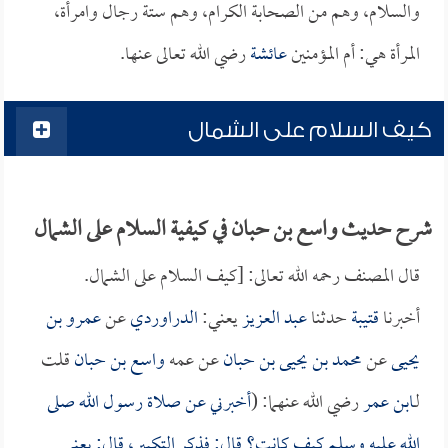
والسلام، وهم من الصحابة الكرام، وهم ستة رجال وامرأة،
المرأة هي: أم المؤمنين
عائشة
رضي الله تعالى عنها.
كيف السلام على الشمال
شرح حديث واسع بن حبان في كيفية السلام على الشمال
قال المصنف رحمه الله تعالى: [كيف السلام على الشمال.
أخبرنا
قتيبة
حدثنا
عبد العزيز
يعني:
الدراوردي
عن
عمرو بن
يحيى
عن
محمد بن يحيى بن حبان
عن عمه
واسع بن حبان
قلت
لـ
ابن عمر
رضي الله عنهما: (
أخبرني عن صلاة رسول الله صلى
الله عليه وسلم كيف كانت؟ قال: فذكر التكبير، قال: يعني