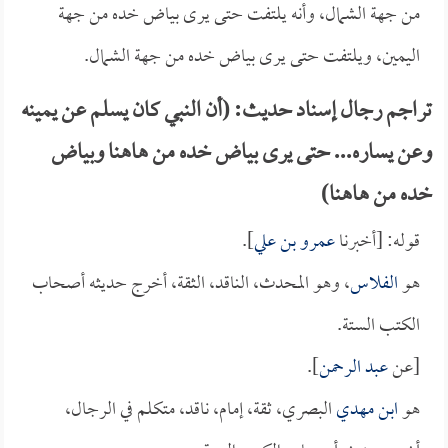
من جهة الشمال، وأنه يلتفت حتى يرى بياض خده من جهة
اليمين، ويلتفت حتى يرى بياض خده من جهة الشمال.
تراجم رجال إسناد حديث: (أن النبي كان يسلم عن يمينه
وعن يساره... حتى يرى بياض خده من هاهنا وبياض
خده من هاهنا)
قوله: [أخبرنا
عمرو بن علي
].
هو
الفلاس
، وهو المحدث، الناقد، الثقة، أخرج حديثه أصحاب
الكتب الستة.
[عن
عبد الرحمن
].
هو
ابن مهدي
البصري، ثقة، إمام، ناقد، متكلم في الرجال،