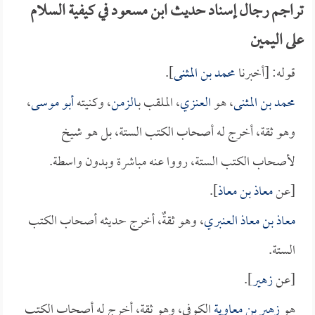
تراجم رجال إسناد حديث ابن مسعود في كيفية السلام
على اليمين
قوله: [أخبرنا
محمد بن المثنى
].
محمد بن المثنى
، هو
العنزي
، الملقب بـ
الزمن
، وكنيته
أبو موسى
،
وهو ثقة، أخرج له أصحاب الكتب الستة، بل هو شيخ
لأصحاب الكتب الستة، رووا عنه مباشرة وبدون واسطة.
[عن
معاذ بن معاذ
].
معاذ بن معاذ العنبري
، وهو ثقةٌ، أخرج حديثه أصحاب الكتب
الستة.
[عن
زهير
].
هو
زهير بن معاوية
الكوفي، وهو ثقة، أخرج له أصحاب الكتب