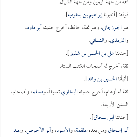
الله من جهة اليمين ومن جهة الشمال.
قوله: [أخبرنا
إبراهيم بن يعقوب
].
هو
الجوزجاني
، وهو ثقة، حافظ، أخرج حديثه
أبو داود
،
و
الترمذي
، و
النسائي
.
[حدثنا
علي بن الحسن بن شقيق
].
ثقة، أخرج له أصحاب الكتب الستة.
[أنبأنا
الحسين بن واقد
].
ثقة له أوهام، أخرج حديثه
البخاري
تعليقاً، و
مسلم
، وأصحاب
السنن الأربعة.
[حدثنا
أبو إسحاق
].
أبو إسحاق
ومن بعده
علقمة
، و
الأسود
، و
أبو الأحوص
، و
عبد