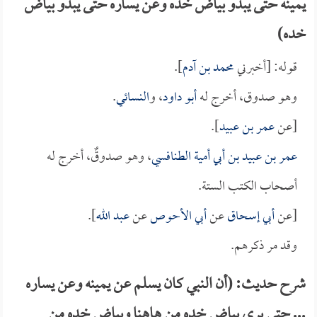
يمينه حتى يبدو بياض خده وعن يساره حتى يبدو بياض
خده)
قوله: [أخبرني
محمد بن آدم
].
وهو صدوق، أخرج له
أبو داود
، و
النسائي
.
[عن
عمر بن عبيد
].
عمر بن عبيد بن أبي أمية الطنافسي
، وهو صدوقٌ، أخرج له
أصحاب الكتب الستة.
[عن
أبي إسحاق
عن
أبي الأحوص
عن
عبد الله
].
وقد مر ذكرهم.
شرح حديث: (أن النبي كان يسلم عن يمينه وعن يساره
... حتى يرى بياض خده من هاهنا وبياض خده من