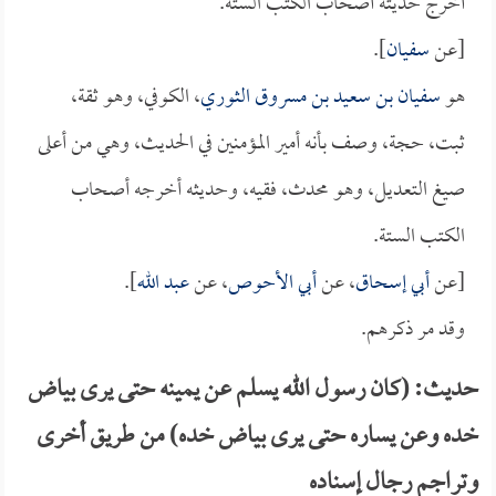
أخرج حديثه أصحاب الكتب الستة.
[عن
سفيان
].
هو
سفيان بن سعيد بن مسروق الثوري
، الكوفي، وهو ثقة،
ثبت، حجة، وصف بأنه أمير المؤمنين في الحديث، وهي من أعلى
صيغ التعديل، وهو محدث، فقيه، وحديثه أخرجه أصحاب
الكتب الستة.
[عن
أبي إسحاق
، عن
أبي الأحوص
، عن
عبد الله
].
وقد مر ذكرهم.
حديث: (كان رسول الله يسلم عن يمينه حتى يرى بياض
خده وعن يساره حتى يرى بياض خده) من طريق أخرى
وتراجم رجال إسناده