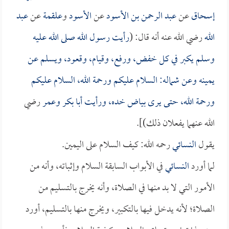
إسحاق
عن
عبد الرحمن بن الأسود
عن
الأسود
و
علقمة
عن
عبد
الله
رضي الله عنه أنه قال: (
رأيت رسول الله صلى الله عليه
وسلم يكبر في كل خفض، ورفع، وقيام، وقعود، ويسلم عن
يمينه وعن شماله: السلام عليكم ورحمة الله، السلام عليكم
ورحمة الله، حتى يرى بياض خده، ورأيت
أبا بكر
و
عمر
رضي
الله عنهما يفعلان ذلك)].
يقول
النسائي
رحمه الله: كيف السلام على اليمين.
لما أورد
النسائي
في الأبواب السابقة السلام وإثباته، وأنه من
الأمور التي لا بد منها في الصلاة، وأنه يخرج بالتسليم من
الصلاة؛ لأنه يدخل فيها بالتكبير، ويخرج منها بالتسليم، أورد