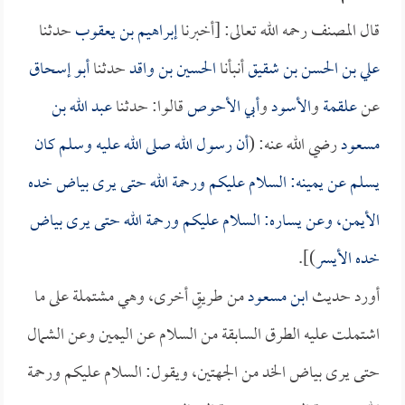
قال المصنف رحمه الله تعالى: [أخبرنا
إبراهيم بن يعقوب
حدثنا
علي بن الحسن بن شقيق
أنبأنا
الحسين بن واقد
حدثنا
أبو إسحاق
عن
علقمة
و
الأسود
و
أبي الأحوص
قالوا: حدثنا
عبد الله بن
مسعود
رضي الله عنه: (
أن رسول الله صلى الله عليه وسلم كان
يسلم عن يمينه: السلام عليكم ورحمة الله حتى يرى بياض خده
الأيمن، وعن يساره: السلام عليكم ورحمة الله حتى يرى بياض
خده الأيسر
)].
أورد حديث
ابن مسعود
من طريقٍ أخرى، وهي مشتملة على ما
اشتملت عليه الطرق السابقة من السلام عن اليمين وعن الشمال
حتى يرى بياض الخد من الجهتين، ويقول: السلام عليكم ورحمة