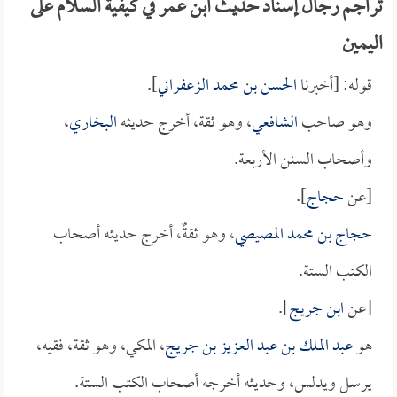
تراجم رجال إسناد حديث ابن عمر في كيفية السلام على
اليمين
قوله: [أخبرنا
الحسن بن محمد الزعفراني
].
وهو صاحب
الشافعي
، وهو ثقة، أخرج حديثه
البخاري
،
وأصحاب السنن الأربعة.
[عن
حجاج
].
حجاج بن محمد المصيصي
، وهو ثقةٌ، أخرج حديثه أصحاب
الكتب الستة.
[عن
ابن جريج
].
هو
عبد الملك بن عبد العزيز بن جريج
، المكي، وهو ثقة، فقيه،
يرسل ويدلس، وحديثه أخرجه أصحاب الكتب الستة.