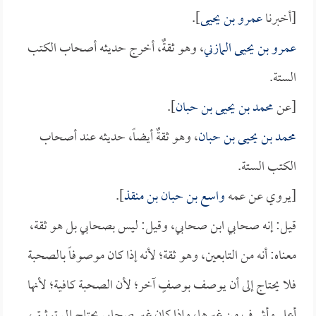
[أخبرنا
عمرو بن يحيى
].
عمرو بن يحيى المازني
، وهو ثقةٌ، أخرج حديثه أصحاب الكتب
الستة.
[عن
محمد بن يحيى بن حبان
].
محمد بن يحيى بن حبان
، وهو ثقةٌ أيضاً، حديثه عند أصحاب
الكتب الستة.
[يروي عن عمه
واسع بن حبان بن منقذ
].
قيل: إنه صحابي ابن صحابي، وقيل: ليس بصحابي بل هو ثقة،
معناه: أنه من التابعين، وهو ثقة؛ لأنه إذا كان موصوفاً بالصحبة
فلا يحتاج إلى أن يوصف بوصفٍ آخر؛ لأن الصحبة كافية؛ لأنها
أعلى وأشرف من غيرها، وإذا كان غير صحابي يحتاج إلى توثيق،