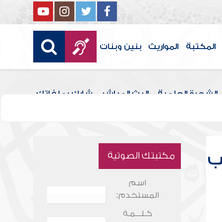
المكتبة
المواريث
بنين وبنات
الشجرة العلمية
البث المباشر
شارك بملفاتك
ب
مكتبتك الصوتية
اسم
المستخدم:
كـلـــمـة