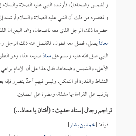
والشمس وضحاها)، فأرشده النبي عليه الصلاة والسلام إ
والمقصود من ذلك أن النبي عليه الصلاة والسلام أرشده إلى
حضرها ذلك الرجل الذي معه ناضحان، وهما البعيران اللذان
معاذاً
يصلي، فصلى معه فطول، فانفصل عنه ذلك الرجل وصلى
النبي صلى الله عليه وسلم على
معاذ
صنيعه هذا، وهو التطوي
الأعلى، والشمس وضحاها، فدل هذا على أن الإمام يراعي ال
النشاط والقدرة أو التمكن، وليس فيهم أحدٌ يتضرر فإنه يطي
يترتب على القراءة بها مشقة، ومضرة على المصلين.
تراجم رجال إسناد حديث: (أفتان يا معاذ...)
قوله: [
محمد بن بشار
].