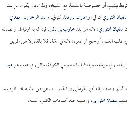
تربط بينهم، أو خصوصية بالتلميذ مع الشيخ، وذلك بأن يكون من بلد
فيان الثوري
كوفي، و
محارب بن دثار
كوفي، و
عبد الرحمن بن مهدي
ن
سفيان الثوري
؛ لأنه من بلد
محارب بن دثار
، فإذاً له به ارتباط، واتصاله
 في طلب العلم، أو لحج أو عمرة؛ لأنه في مكة، فلا يلقاه إلا عن طريق
 بلده وفي موطنه، وبلدهما واحد وهي الكوفة، والراوي عنه وهو
عبد
يه، الذي وصف بأنه أمير المؤمنين في الحديث، وهي من الأوصاف الرفيعة،
ومنهم
سفيان الثوري
، وحديثه عند أصحاب الكتب الستة.