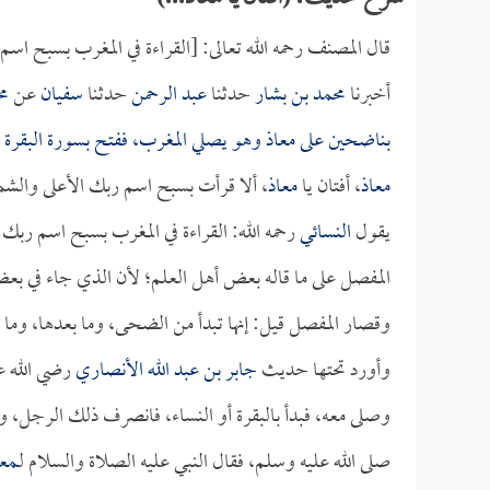
قال المصنف رحمه الله تعالى: [القراءة في المغرب بسبح اسم
أخبرنا
محمد بن بشار
حدثنا
عبد الرحمن
حدثنا
سفيان
عن
مح
بناضحين على
معاذ
وهو يصلي المغرب، ففتح بسورة البقرة ف
معاذ
، أفتان يا
معاذ
، ألا قرأت بسبح اسم ربك الأعلى وال
يقول
النسائي
رحمه الله: القراءة في المغرب بسبح اسم ربك 
المفصل على ما قاله بعض أهل العلم؛ لأن الذي جاء في بع
وقصار المفصل قيل: إنها تبدأ من الضحى، وما بعدها، وما
وأورد تحتها حديث
جابر بن عبد الله الأنصاري
رضي الله عن
وصلى معه، فبدأ بالبقرة أو النساء، فانصرف ذلك الرجل،
صلى الله عليه وسلم، فقال النبي عليه الصلاة والسلام لـ
معا