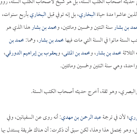
ج حديثه أصحاب الكتب الستة، بل هو شيخ لأصحاب الكتب الستة، رووا
ذين عاشوا مدة حياة
البخاري
، بل إنه توفي قبل
البخاري
بأربع سنوات،
مد بن بشار
سنة اثنتين وخمسين ومائتين، و
محمد بن بشار
هذا الذي هو
ستة ماتوا في السنة التي مات فيها
محمد بن بشار
، وهما:
محمد بن
 الثلاثة
محمد بن بشار
، و
محمد بن المثنى
، و
يعقوب بن إبراهيم الدورقي
،
حدة، وهي سنة اثنتين وخمسين ومائتين.
ل، والبصري، وهو ثقة، أخرج حديثه أصحاب الكتب الستة.
وري
؛ لأن في ترجمة
عبد الرحمن بن مهدي
: أنه روى عن السفيانين، وفي
، وهو يحتمل هذا وهذا، لكن سبق أن ذكرت: أن هناك طريقة يستدل بها