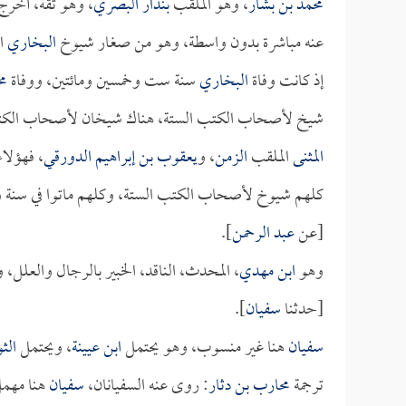
محمد بن بشار
، وهو الملقب
بندار البصري
، وهو ثقة، أخر
عنه مباشرة بدون واسطة، وهو من صغار شيوخ
البخاري
ال
إذ كانت وفاة
البخاري
سنة ست وخمسين ومائتين، ووفاة
مح
شيخ لأصحاب الكتب الستة، هناك شيخان لأصحاب الكتب ال
المثنى
الملقب
الزمن
، و
يعقوب بن إبراهيم الدورقي
، فهؤلاء
كلهم شيوخ لأصحاب الكتب الستة، وكلهم ماتوا في سنة وا
[عن
عبد الرحمن
].
وهو
ابن مهدي
، المحدث، الناقد، الخبير بالرجال والعل
[حدثنا
سفيان
].
سفيان
هنا غير منسوب، وهو يحتمل
ابن عيينة
، ويحتمل
الث
ترجمة
محارب بن دثار
: روى عنه السفيانان،
سفيان
هنا مهمل