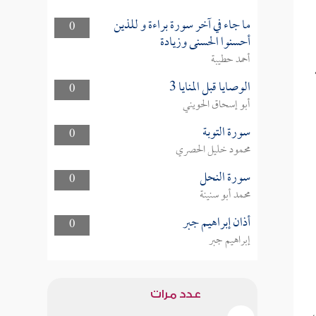
ما جاء في آخر سورة براءة و للذين
0
أحسنوا الحسنى وزيادة
أحمد حطيبة
الوصايا قبل المنايا 3
0
أبو إسحاق الحويني
سورة التوبة
0
محمود خليل الحصري
سورة النحل
0
محمد أبو سنينة
أذان إبراهيم جبر
0
إبراهيم جبر
عدد مرات