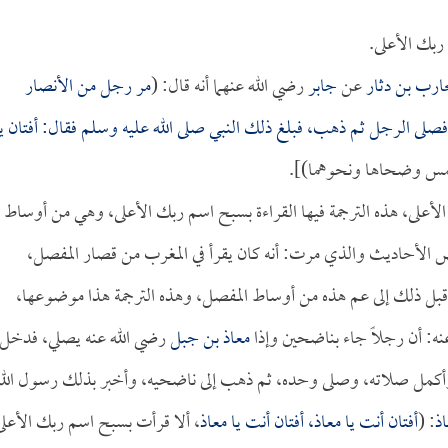
 ربك الأعلى.
ارب بن دثار
عن
جابر
رضي الله عنهما أنه قال: (
مر رجل من الأنصار
صلى الرجل ثم ذهب، فبلغ ذلك النبي صلى الله عليه وسلم فقال: أفتان يا
شمس وضحاها ونحوهما)].
الأعلى، هذه الترجمة فيها القراءة بسبح اسم ربك الأعلى، وهي من أوساط
ض الأحاديث والذي مرت: أنه كان يقرأ في المغرب من قصار المفصل،
 قبل ذلك إلى عم هذه من أوساط المفصل، وهذه الترجمة هذا موضوعها،
ه: أن رجلاً جاء بناضحين وإذا
معاذ بن جبل
رضي الله عنه يصلي، فدخل
 وأكمل صلاته، وصلى وحده، ثم ذهب إلى ناضحيه، وأخبر بذلك رسول الله
ذ
: (
أفتان أنت يا
معاذ
، أفتان أنت يا
معاذ
، ألا قرأت بسبح اسم ربك الأعلى