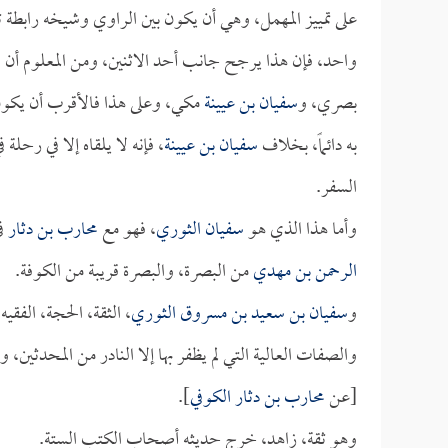
على تمييز المهمل، وهي أن يكون بين الراوي وشيخه رابطة 
واحد، فإن هذا يرجح جانب أحد الاثنين، ومن المعلوم أن
س
بصري، و
سفيان بن عيينة
مكي، وعلى هذا فالأقرب أن يكو
به دائماً، بخلاف
سفيان بن عيينة
، فإنه لا يلقاه إلا في رحلة
السفر.
وأما هذا الذي هو
سفيان الثوري
، فهو مع
محارب بن دثار
في
الرحمن بن مهدي
من البصرة، والبصرة قريبة من الكوفة.
و
سفيان بن سعيد بن مسروق الثوري
، الثقة، الحجة، الفق
والصفات العالية التي لم يظفر بها إلا النادر من المحدثين، 
[عن
محارب بن دثار الكوفي
].
وهو ثقة، زاهد، خرج حديثه أصحاب الكتب الستة.