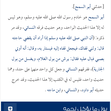
[حدثني
أبو السمح
].
أبو السمح
هو خادم رسول الله صلى الله عليه وسلم، وهو ليس
له إلا هذا الحديث الواحد، وهو حديث فرقه
النسائي
، وقد مر
ذكره: (
أن النبي صلى الله عليه وسلم إذا أراد أن يقضي حاجته
قال: ولني قفاك، فيجعل قفاه إليه فيستتر به، وقال: أنه أوتي
بصبي فبال عليه فقال: يرش من بول الغلام، ويغسل من بول
الجارية
)، ففرقهم
النسائي
وجعل كل واحد منهما على حدة، وهما
حديث واحد، فليس له في الكتب إلا هذا الحديث، وقد خرج
حديثه
أبو داود
، و
النسائي
، و
ابن ماجه
.
بول ما يؤكل لحمه