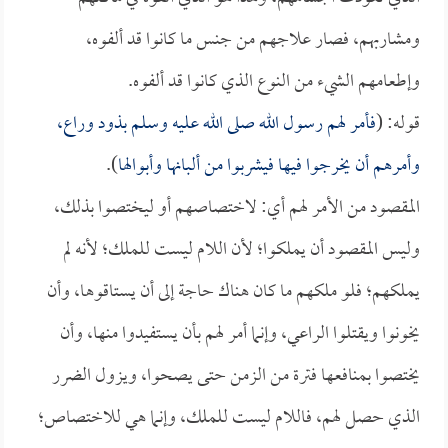
ومشاربهم، فصار علاجهم من جنس ما كانوا قد ألفوه،
وإطعامهم الشيء من النوع الذي كانوا قد ألفوه.
قوله: (
فأمر لهم رسول الله صلى الله عليه وسلم بذود وراع،
وأمرهم أن يخرجوا فيها فيشربوا من ألبانها وأبوالها
).
المقصود من الأمر لهم أي: لاختصاصهم أو ليختصوا بذلك،
وليس المقصود أن يملكوا؛ لأن اللام ليست للملك؛ لأنه لم
يملكهم؛ فلو ملكهم ما كان هناك حاجة إلى أن يستاقوها، وأن
يخونوا ويقتلوا الراعي، وإنما أمر لهم بأن يستفيدوا منها، وأن
يختصوا بمنافعها فترة من الزمن حتى يصحوا، ويزول الضرر
الذي حصل لهم، فاللام ليست للملك، وإنما هي للاختصاص؛