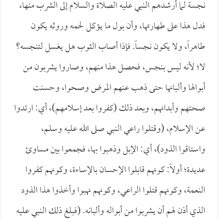
نجسة لما أرشدهم النبي عليه الصلاة والسلام إلى الشرب منها،
فدل هذا على طهارتها، وأن بول ما يؤكل لحمه وروثه يكون
طاهراً، ولا يكون نجساً. فإذا أصاب الثوب هل يغسل لتنجسه؟
لا؛ لأنه ليس بنجس، فحصل هذا منهم، وصاروا يشربون من
أبوالها وألبانها حتى ذهب عنهم المرض وصحوا، وحسنت
صحتهم وأبدانهم، وبعد ذلك (كفروا بعد إسلامهم)، أي: ارتدوا
عن الإسلام، (وقتلوا راعي النبي صلى الله عليه وسلم،
واستاقوا الذود)، أي: الإبل وذهبوا بها، فجمعوا بين مساوئ
عديدة؛ أولاً: كونهم قابلوا الإحسان بالإساءة، وكونهم كفروا
النعمة، وكونهم قتلوا الراعي، وكونهم نهبوا وأخذوا هذا الذود
الذي أذن لهم أن يشربوا من أبواله وألبانه. (فبلغ ذلك النبي عليه