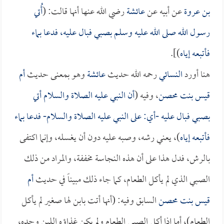
بن عروة
عن أبيه عن
عائشة
رضي الله عنها أنها قالت: (
أُتي
رسول الله صلى الله عليه وسلم بصبي فبال عليه، فدعا بماء
فأتبعه إياه
)].
هنا أورد
النسائي
رحمه الله حديث
عائشة
وهو بمعنى حديث
أم
قيس بنت محصن
، وفيه (
أن النبي عليه الصلاة والسلام أتي
بصبي فبال عليه -أي: على النبي عليه الصلاة والسلام- فدعا بماء
فأتبعه إياه
)، يعني رشه، وصبه عليه دون أن يغسله، وإنما اكتفى
بالرش، فدل هذا على أن هذه النجاسة مخففة، والمراد من ذلك
الصبي الذي لم يأكل الطعام، كما جاء ذلك مبيناً في حديث
أم
قيس بنت محصن
السابق وفيه: (أنها أتت بابن لها صغير لم يأكل
الطعام)، أما إذا أكل الصبي الطعام ولم يكن غذاؤه اللبن وحده،