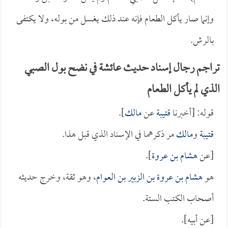
وإنما صار يأكل الطعام فإنه عند ذلك يغسل من بوله، ولا يكتفى
بالرش.
تراجم رجال إسناد حديث عائشة في نضح بول الصبي
الذي لم يأكل الطعام
قوله: [أخبرنا
قتيبة
عن
مالك
].
قتيبة
و
مالك
مر ذكرهما في الإسناد الذي قبل هذا.
[عن
هشام بن عروة
].
هو
هشام بن عروة بن الزبير بن العوام
، وهو ثقة، وخرج حديثه
أصحاب الكتب الستة.
[عن أبيه].