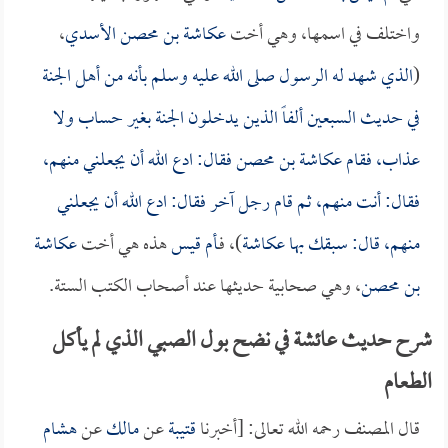
واختلف في اسمها، وهي أخت
عكاشة بن محصن الأسدي
،
(
الذي شهد له الرسول صلى الله عليه وسلم بأنه من أهل الجنة
في حديث السبعين ألفاً الذين يدخلون الجنة بغير حساب ولا
عذاب، فقام
عكاشة بن محصن
فقال: ادع الله أن يجعلني منهم،
فقال: أنت منهم، ثم قام رجل آخر فقال: ادع الله أن يجعلني
منهم، قال: سبقك بها
عكاشة
)، فـ
أم قيس
هذه هي أخت
عكاشة
بن محصن
، وهي صحابية حديثها عند أصحاب الكتب الستة.
شرح حديث عائشة في نضح بول الصبي الذي لم يأكل
الطعام
قال المصنف رحمه الله تعالى: [أخبرنا
قتيبة
عن
مالك
عن
هشام