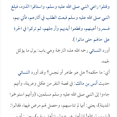
وقتلوا راعي النبي صلى الله عليه وسلم، واستاقوا الذود، فبلغ
النبي صلى الله عليه وسلم فبعث الطلب في آثارهم، فأتي بهم،
فسمروا أعينهم، وقطعوا أيديهم وأرجلهم، ثم تركوا في الحرة
على حالهم حتى ماتوا
).
أورد
النسائي
رحمه الله هذه الترجمة وهي باب: بول ما يؤكل
لحمه.
أي: ما حكمه؟ هل هو طاهر أو نجس؟ وقد أورد
النسائي
حديث
أنس بن مالك
: في قصة النفر من عكل وعرينة، وأنهم
جاءوا إلى النبي صلى الله عليه وسلم مسلمين، (وأنهم استوخموا
المدينة)، يعني: أنها لم تناسبهم، وحصل لهم مرض فيها، فقالوا:
(يا رسول الله! إنا أهل ضرع ولسنا أهل ريف)، يعني: أنهم