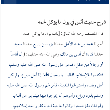
شرح حديث أنس في بول ما يؤكل لحمه
قال المصنف رحمه الله تعالى: [باب بول ما يؤكل لحمه.
أخبرنا
محمد بن عبد الأعلى
حدثنا
يزيد بن زريع
حدثنا
سعيد
حدثنا
قتادة
أن
أنس بن مالك
رضي الله عنه حدثهم: (
أن أناساً
أو رجالاً من عكل، قدموا على رسول الله صلى الله عليه وسلم،
فتكلموا بالإسلام، فقالوا: يا رسول الله! إنا أهل ضرع، ولم نكن
أهل ريف، واستوخموا المدينة، فأمر لهم رسول الله صلى الله عليه
وسلم بذود وراع، وأمرهم أن يخرجوا فيها فيشربوا من ألبانها
وأبوالها، فلما صحوا وكانوا بناحية الحرة كفروا بعد إسلامهم،