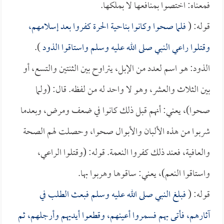
فمعناه: اختصوا بمنافعها لا بملكها.
قوله: (
فلما صحوا وكانوا بناحية الحرة كفروا بعد إسلامهم،
وقتلوا راعي النبي صلى الله عليه وسلم واستاقوا الذود
).
الذود: هو اسم لعدد من الإبل، يتراوح بين الثنتين والتسع، أو
بين الثلاث والعشر، وهو لا واحد له من لفظه. قال: (ولما
صحوا)، يعني: أنهم قبل ذلك كانوا في ضعف ومرض، وبعدما
شربوا من هذه الألبان والأبوال صحوا، وحصلت لهم الصحة
والعافية، فعند ذلك كفروا النعمة. قوله: (وقتلوا الراعي،
واستاقوا النعم)، يعني: ساقوها وهربوا بها.
قوله: (
فبلغ النبي صلى الله عليه وسلم فبعث الطلب في
آثارهم، فأتى بهم فسمروا أعينهم، وقطعوا أيديهم وأرجلهم، ثم