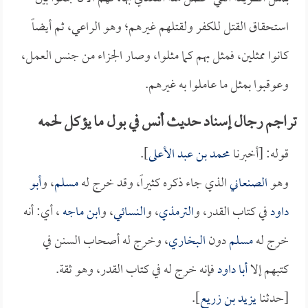
استحقاق القتل للكفر ولقتلهم غيرهم؛ وهو الراعي، ثم أيضاً
كانوا ممثلين، فمثل بهم كما مثلوا، وصار الجزاء من جنس العمل،
وعوقبوا بمثل ما عاملوا به غيرهم.
تراجم رجال إسناد حديث أنس في بول ما يؤكل لحمه
قوله: [أخبرنا
محمد بن عبد الأعلى
].
وهو
الصنعاني
الذي جاء ذكره كثيراً، وقد خرج له
مسلم
، و
أبو
داود
في كتاب القدر، و
الترمذي
، و
النسائي
، و
ابن ماجه
، أي: أنه
خرج له
مسلم
دون
البخاري
، وخرج له أصحاب السنن في
كتبهم إلا
أبا داود
فإنه خرج له في كتاب القدر، وهو ثقة.
[حدثنا
يزيد بن زريع
].