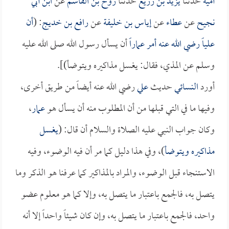
أمية
حدثنا
يزيد بن زريع
حدثنا
روح بن القاسم
عن
ابن أبي
نجيح
عن
عطاء
عن
إياس بن خليفة
عن
رافع بن خديج
: (
أن
علياً
رضي الله عنه أمر
عماراً
أن يسأل رسول الله صلى الله عليه
وسلم عن المذي، فقال: يغسل مذاكيره ويتوضأ)].
أورد
النسائي
حديث
علي
رضي الله عنه أيضاً من طريق أخرى،
وفيها ما في التي قبلها من أن المطلوب منه أن يسأل هو
عمار
،
وكان جواب النبي عليه الصلاة والسلام أن قال: (
يغسل
مذاكيره ويتوضأ
)، وفي هذا دليل كما مر أن فيه الوضوء، وفيه
الاستنجاء قبل الوضوء، والمراد بالمذاكير كما عرفنا هو الذكر وما
يتصل به، فالجمع باعتبار ما يتصل به، وإلا كما هو معلوم عضو
واحد، فالجمع باعتبار ما يتصل به، وإن كان شيئاً واحداً إلا أنه