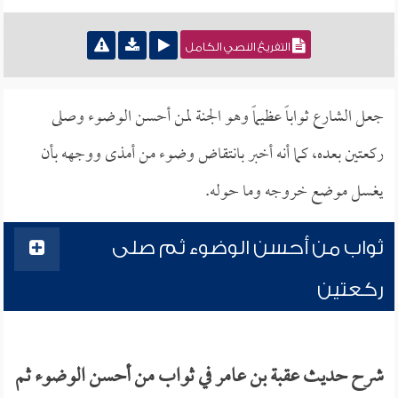
التفريغ النصي الكامل
جعل الشارع ثواباً عظيماً وهو الجنة لمن أحسن الوضوء وصلى
ركعتين بعده، كما أنه أخبر بانتقاض وضوء من أمذى ووجهه بأن
يغسل موضع خروجه وما حوله.
ثواب من أحسن الوضوء ثم صلى
ركعتين
شرح حديث عقبة بن عامر في ثواب من أحسن الوضوء ثم