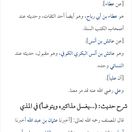
[عن
عطاء
].
هو
عطاء بن أبي رباح
، وهو أيضاً أحد الثقات، وحديثه عند
أصحاب الكتب الستة.
[عن
عائش بن أنس
].
وهو
عائش بن أنس البكري الكوفي
، وهو مقبول، حديثه عند
النسائي
وحده.
[أن
علياً
].
و
علي
رضي الله عنه قد مر معنا.
شرح حديث: (...يغسل مذاكيره ويتوضأ) في المذي
قال المصنف رحمه الله تعالى: [أخبرنا
عثمان بن عبد الله
أخبرنا