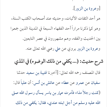
[و
عروة بن الزبير
].
هو أحد الثقات الأثبات، وحديثه عند أصحاب الكتب الستة،
وهو كما ذكرنا مراراً أحد الفقهاء السبعة في المدينة الذين جمعوا
بين الحديث والفقه، وهم مشهورون في عصر التابعين.
و
عروة بن الزبير
يروي عن
علي
رضي الله تعالى عنه.
شرح حديث: (... يكفي من ذلك الوضوء) في المذي
قال المصنف رحمه الله تعالى: [أخبرنا
قتيبة بن سعيد
حدثنا
سفيان
عن
عمرو
عن
عطاء
عن
عائش بن أنس
: أن
علياً
قال:
(
كنت رجلاً مذاء فأمرت
عمار بن ياسر
يسأل رسول الله صلى
الله عليه وسلم من أجل ابنته عندي، فقال: يكفي من ذلك