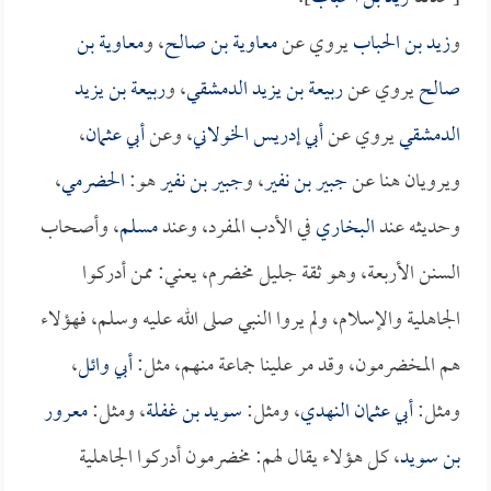
و
زيد بن الحباب
يروي عن
معاوية بن صالح
، و
معاوية بن
صالح
يروي عن
ربيعة بن يزيد الدمشقي
، و
ربيعة بن يزيد
الدمشقي
يروي عن
أبي إدريس الخولاني
، وعن
أبي عثمان
،
ويرويان هنا عن
جبير بن نفير
، و
جبير بن نفير
هو:
الحضرمي
،
وحديثه عند
البخاري
في الأدب المفرد، وعند
مسلم
، وأصحاب
السنن الأربعة، وهو ثقة جليل مخضرم، يعني: ممن أدركوا
الجاهلية والإسلام، ولم يروا النبي صلى الله عليه وسلم، فهؤلاء
هم المخضرمون، وقد مر علينا جماعة منهم، مثل:
أبي وائل
،
ومثل:
أبي عثمان النهدي
، ومثل:
سويد بن غفلة
، ومثل:
معرور
بن سويد
، كل هؤلاء يقال لهم: مخضرمون أدركوا الجاهلية