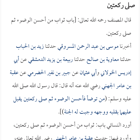
صلى ركعتين
قال المصنف رحمه الله تعالى: [باب ثواب من أحسن الوضوء ثم
صلى ركعتين.
أخبرنا
موسى بن عبد الرحمن المسروقي
حدثنا
زيد بن الحباب
حدثنا
معاوية بن صالح
حدثنا
ربيعة بن يزيد الدمشقي
عن
أبي
إدريس الخولاني
و
أبي عثمان
عن
جبير بن نفير الحضرمي
عن
عقبة
بن عامر الجهني
رضي الله عنه أنه قال: قال رسول الله صلى الله
عليه وسلم: (
من توضأ فأحسن الوضوء ثم صلى ركعتين يقبل
عليهما بقلبه ووجهه وجبت له الجنة
)].
أورد النسائي باب: ثواب من أحسن الوضوء ثم صلى ركعتين،
وأورد فيها: حديث
عقبة بن عامر الجهني
رضي الله تعالى عنه،