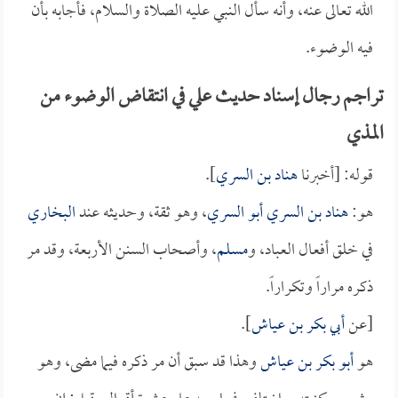
الله تعالى عنه، وأنه سأل النبي عليه الصلاة والسلام، فأجابه بأن
فيه الوضوء.
تراجم رجال إسناد حديث علي في انتقاض الوضوء من
المذي
قوله: [أخبرنا
هناد بن السري
].
هو:
هناد بن السري أبو السري
، وهو ثقة، وحديثه عند
البخاري
في خلق أفعال العباد، و
مسلم
، وأصحاب السنن الأربعة، وقد مر
ذكره مراراً وتكراراً.
[عن
أبي بكر بن عياش
].
هو
أبو بكر بن عياش
وهذا قد سبق أن مر ذكره فيما مضى، وهو