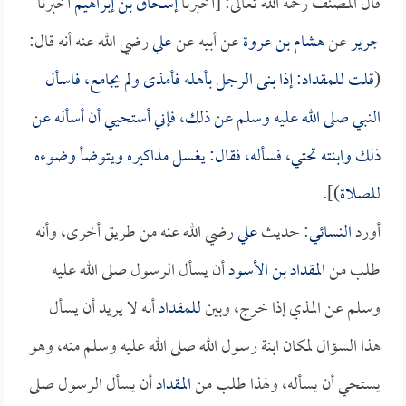
قال المصنف رحمه الله تعالى: [أخبرنا
إسحاق بن إبراهيم
أخبرنا
جرير
عن
هشام بن عروة
عن أبيه عن
علي
رضي الله عنه أنه قال:
(
قلت
للمقداد
: إذا بنى الرجل بأهله فأمذى ولم يجامع، فاسأل
النبي صلى الله عليه وسلم عن ذلك، فإني أستحيي أن أسأله عن
ذلك وابنته تحتي، فسأله، فقال: يغسل مذاكيره ويتوضأ وضوءه
للصلاة
)].
أورد
النسائي
: حديث
علي
رضي الله عنه من طريق أخرى، وأنه
طلب من
المقداد بن الأسود
أن يسأل الرسول صلى الله عليه
وسلم عن المذي إذا خرج، وبين
للمقداد
أنه لا يريد أن يسأل
هذا السؤال لمكان ابنة رسول الله صلى الله عليه وسلم منه، وهو
يستحي أن يسأله، ولهذا طلب من
المقداد
أن يسأل الرسول صلى