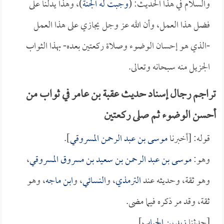
والسلام في هذا الحديث: (
وجبت له الجنة
)، وهذا يدلنا على
فضل هذا العمل، وأن الله عز وجل يجازي على هذا العمل
-الذي هو إحسان الوضوء وصلاة ركعتين بعده- بهذا الثواب
الجزيل منه سبحانه وتعالى.
تراجم رجال إسناد حديث عقبة بن عامر في ثواب من
أحسن الوضوء ثم صلى ركعتين
قوله: [أخبرنا
موسى بن عبد الرحمن المسروقي
].
وهو:
موسى بن عبد الرحمن بن سعيد بن مسروق المسروقي
،
وهو ثقة، وحديثه عند
الترمذي
، و
النسائي
، و
ابن ماجه
، وهو
ثقة، وقد مر ذكره فيما مضى.
[حدثنا
زيد بن الحباب
].