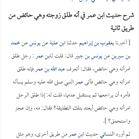
شرح حديث ابن عمر في أنه طلق زوجته وهي حائض من
طريق ثانية
[ أخبرنا
يعقوب بن إبراهيم
حدثنا
ابن علية
عن
يونس
عن
محمد
بن سيرين
عن
يونس بن جبير
قال: قلت لـ
ابن عمر
: رجل طلق
امرأته وهي حائض، فقال: أتعرف
عبد الله بن عمر
فإنه طلق
امرأته وهي حائض فأتى
عمر
النبي صلى الله عليه وسلم يسأله
فأمره أن يراجعها ثم يستقبل عدتها، قلت له: إذا طلق الرجل
امرأته وهي حائض أيعتد بتلك التطليقة؟ فقال: مه، وإن عجز
واستحمق؟ ].
ثم أورد
النسائي
حديث
ابن عمر
من طريق أخرى، وهو مثل