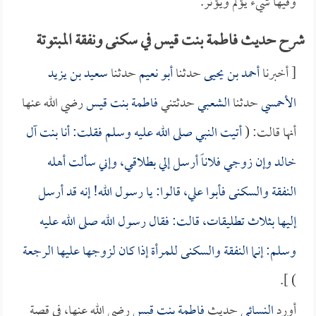
وفيها شيء يؤلم ويؤثر.
شرح حديث فاطمة بنت قيس في سكنى ونفقة المبتوتة
[ أخبرنا
أحمد بن يحيى
حدثنا
أبو نعيم
حدثنا
سعيد بن يزيد
الأحمسي
حدثنا
الشعبي
حدثتني
فاطمة بنت قيس
رضي الله عنها
أنها قالت: (
أتيت النبي صلى الله عليه وسلم فقلت: أنا بنت آل
خالد وإن زوجي فلاناً أرسل إلي بطلاقي، وإني سألت أهله
النفقة والسكنى فأبوا علي، قالوا: يا رسول الله! إنه قد أرسل
إليها بثلاث تطليقات، قالت: فقال رسول الله صلى الله عليه
وسلم: إنما النفقة والسكنى للمرأة إذا كان لزوجها عليها الرجعة
) ].
أورد
النسائي
حديث
فاطمة بنت قيس
رضي الله عنها، في قصة