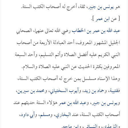
هو
يونس بن جبير
، ثقة، أخرج له أصحاب الكتب الستة.
[ عن
ابن عمر
].
عبد الله بن عمر بن الخطاب
رضي الله تعالى عنهما، الصحابي
الجليل المشهور المعروف، أحد العبادلة الأربعة من أصحاب
النبي الكريم عليه أفضل الصلاة وأتم التسليم، وأحد السبعة
المعروفين بكثرة الحديث عن النبي عليه الصلاة والسلام.
وهذا الإسناد مسلسل بمن خرج له أصحاب الكتب الستة،
فـ
قتيبة
، و
حماد بن زيد
، و
أيوب السختياني
، و
محمد بن سيرين
،
و
يونس بن جبير
، و
عبد الله بن عمر
هؤلاء الستة حديثهم عند
أصحاب الكتب الستة، عند
البخاري
، و
مسلم
، و
أبي داود
،
و
الترمذي
، و
النسائي
، و
ابن ماجه
.