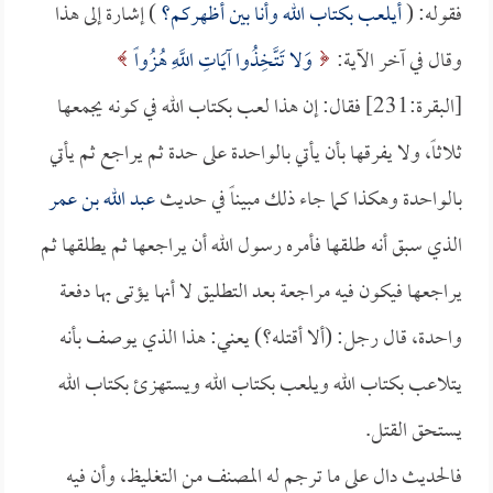
فقوله: (
أيلعب بكتاب الله وأنا بين أظهركم؟
) إشارة إلى هذا
وقال في آخر الآية:
وَلا تَتَّخِذُوا آيَاتِ اللَّهِ هُزُواً
[البقرة:231] فقال: إن هذا لعب بكتاب الله في كونه يجمعها
ثلاثاً، ولا يفرقها بأن يأتي بالواحدة على حدة ثم يراجع ثم يأتي
بالواحدة وهكذا كما جاء ذلك مبيناً في حديث
عبد الله بن عمر
الذي سبق أنه طلقها فأمره رسول الله أن يراجعها ثم يطلقها ثم
يراجعها فيكون فيه مراجعة بعد التطليق لا أنها يؤتى بها دفعة
واحدة، قال رجل: (ألا أقتله؟) يعني: هذا الذي يوصف بأنه
يتلاعب بكتاب الله ويلعب بكتاب الله ويستهزئ بكتاب الله
يستحق القتل.
فالحديث دال على ما ترجم له المصنف من التغليظ، وأن فيه