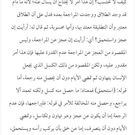
كيف لا تحتسب؟ إن هذا أمر لا يحتاج أن يسأل عنه؛ لأنه ما دام
قد وجد الطلاق ووجدت المراجعة بعده فدل على أن الطلاق
معتبر وأن التطليقة معتد بها، وأنها محسوبة، ثم قال له: أرأيت إن
عجز واستحمق؟ أي: أرأيت إن عجز عن المراجعة، وليس
المقصود من العجز عن المراجعة عدم القدرة عليها فإن هذا أمر
مقدور عليه، ولكن المقصود من ذلك الكسل الذي يجعل
الإنسان يتهاون ثم تمضي الأيام دون أن يحصل منه رجعة، أما
قوله: (استحمق) فمعناه: ما حصل منه كسل ولكنه تعمد ألا
يراجع، وحصل منه المخالفة للأمر في قوله: فليراجعها، فإن عدم
الرجعة إما أن يكون عن عجز وهو تهاون وتكاسل، وتمضي
الأيام دون أن يتصرف، إما عن حمق بأن يركب رأسه ويستحمق،