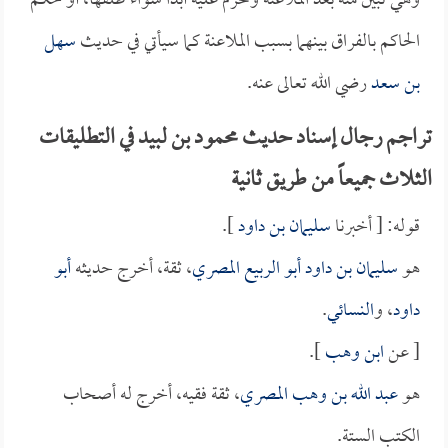
وهي تبين منه بعد الملاعنة وتحرم عليه أبداً سواء طلقها، أو حكم
الحاكم بالفراق بينهما بسبب الملاعنة كما سيأتي في حديث
سهل
بن سعد
رضي الله تعالى عنه.
تراجم رجال إسناد حديث محمود بن لبيد في التطليقات
الثلاث جميعاً من طريق ثانية
قوله: [ أخبرنا
سليمان بن داود
].
هو
سليمان بن داود أبو الربيع المصري
، ثقة، أخرج حديثه
أبو
داود
، و
النسائي
.
[ عن
ابن وهب
].
هو
عبد الله بن وهب المصري
، ثقة فقيه، أخرج له أصحاب
الكتب الستة.