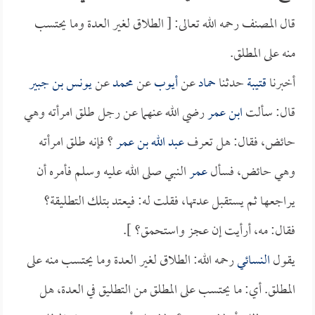
قال المصنف رحمه الله تعالى: [ الطلاق لغير العدة وما يحتسب
منه على المطلق.
أخبرنا
قتيبة
حدثنا
حماد
عن
أيوب
عن
محمد
عن
يونس بن جبير
قال: سألت
ابن عمر
رضي الله عنهما عن رجل طلق امرأته وهي
حائض، فقال: هل تعرف
عبد الله بن عمر
؟ فإنه طلق امرأته
وهي حائض، فسأل
عمر
النبي صلى الله عليه وسلم فأمره أن
يراجعها ثم يستقبل عدتها، فقلت له: فيعتد بتلك التطليقة؟
فقال: مه، أرأيت إن عجز واستحمق؟ ].
يقول
النسائي
رحمه الله: الطلاق لغير العدة وما يحتسب منه على
المطلق. أي: ما يحتسب على المطلق من التطليق في العدة، هل