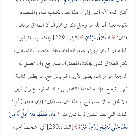
أيلعب بكتاب الله وأنا بين أظهركم؟
) وهذا هو التغليظ الذي
أشار إليه؛ لأنه أشار إلى أن هذا لعب بكتاب الله، والمقصود
بكونه لعباً: أن الله عز وجل ذكر في القرآن أن الطلاق مرتان
فقال:
الطَّلاقُ مَرَّتَانِ
[البقرة:229] والمقصود بالمرتين:
الطلقتان اللتان فيهما رجعة، الطلقات فإذا جاءت الثالثة بانت،
لكن الطلاق الذي بإمكان المطلق أن يسترجع وأن تحصل له
الرجعة هو مرتان، يطلق الأولى، ثم يسترجع، ثم يطلق الثانية،
ثم يسترجع، فإذا جاءت الثالثة ليس هناك استرجاع وإنما تبين،
ولا تحل له إلا بعد زوج، ولهذا قال بعد ذلك: (فإن طلقها) أي:
الثالثة التي بعد الثنتين فإنها تبين منه
فَإِنْ طَلَّقَهَا فَلا تَحِلُّ لَهُ مِنْ
بَعْدُ حَتَّى تَنكِحَ زَوْجاً غَيْرَهُ
[البقرة:230] أي: شخصاً آخر،