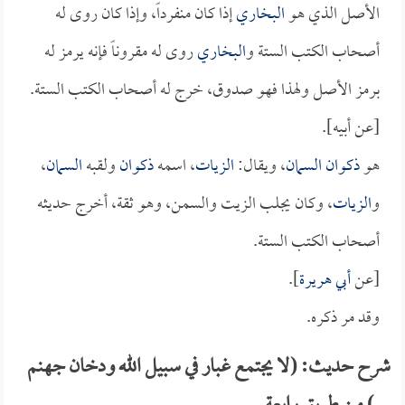
الأصل الذي هو
البخاري
إذا كان منفرداً، وإذا كان روى له
أصحاب الكتب الستة و
البخاري
روى له مقروناً فإنه يرمز له
برمز الأصل ولهذا فهو صدوق، خرج له أصحاب الكتب الستة.
[عن أبيه].
هو
ذكوان السمان
، ويقال:
الزيات
، اسمه
ذكوان
ولقبه
السمان
،
و
الزيات
، وكان يجلب الزيت والسمن، وهو ثقة، أخرج حديثه
أصحاب الكتب الستة.
[عن
أبي هريرة
].
وقد مر ذكره.
شرح حديث: (لا يجتمع غبار في سبيل الله ودخان جهنم