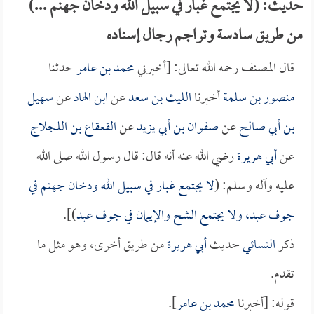
حديث: (لا يجتمع غبار في سبيل الله ودخان جهنم ...)
من طريق سادسة وتراجم رجال إسناده
قال المصنف رحمه الله تعالى: [أخبرني
محمد بن عامر
حدثنا
منصور بن سلمة
أخبرنا
الليث بن سعد
عن
ابن الهاد
عن
سهيل
بن أبي صالح
عن
صفوان بن أبي يزيد
عن
القعقاع بن اللجلاج
عن
أبي هريرة
رضي الله عنه أنه قال: قال رسول الله صلى الله
عليه وآله وسلم: (
لا يجتمع غبار في سبيل الله ودخان جهنم في
جوف عبد، ولا يجتمع الشح والإيمان في جوف عبد
)].
ذكر
النسائي
حديث
أبي هريرة
من طريق أخرى، وهو مثل ما
تقدم.
قوله: [أخبرنا
محمد بن عامر
].