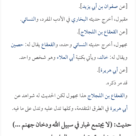
[عن
صفوان بن أبي يزيد
].
مقبول، أخرج حديثه
البخاري
في الأدب المفرد، و
النسائي
.
[عن
القعقاع بن اللجلاج
].
مجهول، أخرج حديثه
النسائي
وحده، و
القعقاع
يقال له:
حصين
ويقال له:
خالد
، ويأتي بكنية
أبي العلاء
وهو شخص واحد.
[عن
أبي هريرة
].
قد مر ذكره.
و
القعقاع بن اللجلاج
هذا مجهول لكن الحديث له شواهد عن
أبي هريرة
في الطرق المتقدمة، وكلها تدل عليه وتدل على ما فيه.
حديث: (لا يجتمع غبار في سبيل الله ودخان جهنم ...)