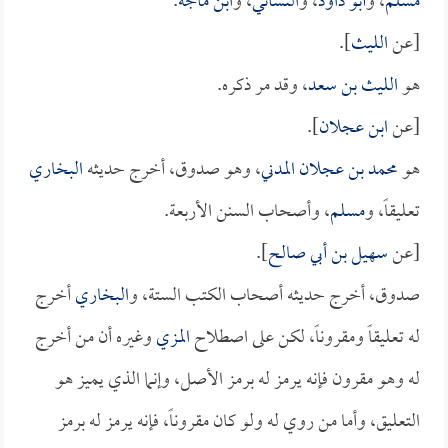
مسلم
، و
أبو داود
، و
النسائي
، و
ابن ماجه
.
[عن
الليث
].
هو
الليث بن سعد
، وقد مر ذكره.
[عن
ابن عجلان
].
هو
محمد بن عجلان المدني
، وهو صدوق، أخرج حديثه
البخاري
تعليقاً، و
مسلم
، وأصحاب السنن الأربعة.
[عن
سهيل بن أبي صالح
].
صدوق، أخرج حديثه أصحاب الكتب الستة، و
البخاري
أخرج
له تعليقاً ومقروناً، لكن على اصطلاح
المزي
وغيره أن من أخرج
له وهو مقرون فإنه يرمز له برمز الأصل، وإنما الذي يميز هو
التعليق، وأما من روي له ولو كان مقروناً، فإنه يرمز له برمز