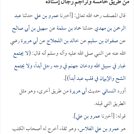
من طريق خامسة وتراجم رجال إسناده
قال المصنف رحمه الله تعالى: [أخبرنا
عمرو بن علي
حدثنا
عبد
الرحمن بن مهدي
حدثنا
حماد بن سلمة
عن
سهيل بن أبي صالح
عن
صفوان بن سليم
عن
خالد بن اللجلاج
عن
أبي هريرة
رضي
الله عنه عن النبي صلى الله عليه وآله وسلم أنه قال: (
لا يجتمع
غبار في سبيل الله ودخان جهنم في وجه رجل أبداً، ولا يجتمع
الشح والإيمان في قلب عبد أبداً
)].
أورد
النسائي
حديث
أبي هريرة
من طريق أخرى، وهو مثل
الطريق التي قبله.
قوله: [أخبرنا
عمرو بن علي
].
هو
عمرو بن علي الفلاس
، وهو ثقة، أخرج له أصحاب الكتب