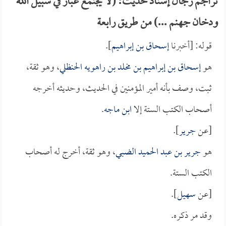
تراجم رجال إسناد حديث: (لا يجتمع غبار في سبيل الله
ودخان جهنم ...) من طريق رابعة
قوله: [أخبرنا
إسحاق بن إبراهيم
].
هو
إسحاق بن إبراهيم بن مخلد بن راهويه الحنظلي
، وهو ثقة،
ثبت، وصف بأنه أمير المؤمنين في الحديث، وحديثه أخرجه
أصحاب الكتب الستة إلا
ابن ماجه
.
[عن
جرير
].
هو
جرير بن عبد الحميد الضبي
، وهو ثقة، أخرج له أصحاب
الكتب الستة.
[عن
سهيل
].
وقد مر ذكره.