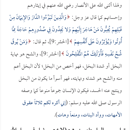
ولهذا أثنى الله على الأنصار رضي الله عنهم في إيثارهم
وإحسانهم كما قال عز وجل:
وَالَّذِينَ تَبَوَّءُوا الدَّارَ وَالإِيمَانَ مِنْ
قَبْلِهِمْ يُحِبُّونَ مَنْ هَاجَرَ إِلَيْهِمْ وَلا يَجِدُونَ فِي صُدُورِهِمْ حَاجَةً مِمَّا
أُوتُوا وَيُؤْثِرُونَ عَلَى أَنْفُسِهِمْ
[الحشر:9]، ثم قال:
وَمَنْ يُوقَ
شُحَّ نَفْسِهِ فَأُوْلَئِكَ هُمُ الْمُفْلِحُونَ
[الحشر:9]، والشح هو نهاية
البخل أو شدة البخل، فهو أخص من البخل؛ لأن البخل أعم
منه والشح هو شدته ونهايته، فهو أسوأ ما يكون من البخل
وينتج عنه الحسد، فيكون الإنسان جموعاً منوعاً كما وصفه
الرسول صلى الله عليه وسلم: (
إني أكره لكم ثلاثاً عقوق
الأمهات، ووأد البنات، ومنعاً وهات
).