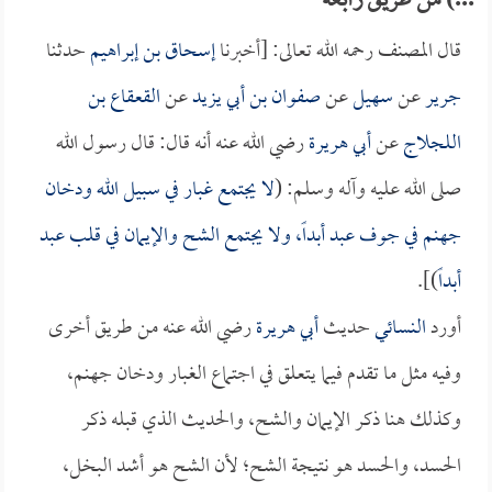
...) من طريق رابعة
قال المصنف رحمه الله تعالى: [أخبرنا
إسحاق بن إبراهيم
حدثنا
جرير
عن
سهيل
عن
صفوان بن أبي يزيد
عن
القعقاع بن
اللجلاج
عن
أبي هريرة
رضي الله عنه أنه قال: قال رسول الله
صلى الله عليه وآله وسلم: (
لا يجتمع غبار في سبيل الله ودخان
جهنم في جوف عبد أبداً، ولا يجتمع الشح والإيمان في قلب عبد
أبداً
)].
أورد
النسائي
حديث
أبي هريرة
رضي الله عنه من طريق أخرى
وفيه مثل ما تقدم فيما يتعلق في اجتماع الغبار ودخان جهنم،
وكذلك هنا ذكر الإيمان والشح، والحديث الذي قبله ذكر
الحسد، والحسد هو نتيجة الشح؛ لأن الشح هو أشد البخل،