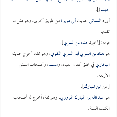
جهنم
)].
أورد
النسائي
حديث
أبي هريرة
من طريق أخرى، وهو مثل ما
تقدم.
قوله: [أخبرنا
هناد بن السري
].
هو
هناد بن السري أبو السري الكوفي
، وهو ثقة، أخرج حديثه
البخاري
في خلق أفعال العباد، و
مسلم
، وأصحاب السنن
الأربعة.
[عن
ابن المبارك
].
هو
عبد الله بن المبارك المروزي
، وهو ثقة، أخرج له أصحاب
الكتب الستة.