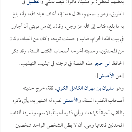
بعضهم لبعض: لو مشينا، قالوا: كيف نمشي و
الفضيل
في
الطريق، وهو يسمعهم، فقال عنه: إنه أخاف عباد الله، وأنه بلغ
به ما بلغ، فتاب إلى الله عز وجل، وقال: إن من توبتي أن أجاور
في بيت الله الحرام، فتاب وحسنت توبته، وكان من العباد، وكان
من المحدثين، وحديثه أخرجه أصحاب الكتب الستة، وقد ذكر
الحافظ
ابن حجر
هذه القصة في ترجمته في تهذيب التهذيب.
[عن
الأعمش
].
وهو
سليمان بن مهران الكاهلي الكوفي
، ثقة، خرج حديثه
أصحاب الكتب الستة، و
الأعمش
لقب له اشتهر به، يأتي ذكره
باللقب أحياناً كما هنا، ويأتي ذكره أحياناً بالاسم، ولمعرفة ألقاب
المحدثين فائدتها وهي: أن لا يظن الشخص الواحد شخصين