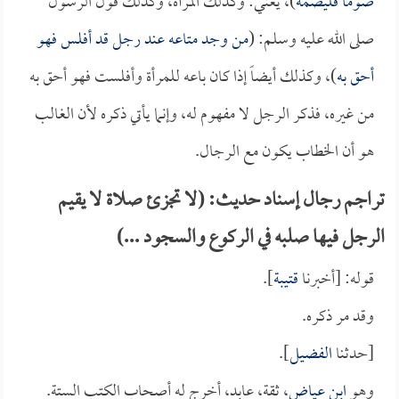
صوماً فليصمه
)، يعني: وكذلك المرأة، وكذلك قول الرسول
صلى الله عليه وسلم: (
من وجد متاعه عند رجل قد أفلس فهو
أحق به
)، وكذلك أيضاً إذا كان باعه للمرأة وأفلست فهو أحق به
من غيره، فذكر الرجل لا مفهوم له، وإنما يأتي ذكره لأن الغالب
هو أن الخطاب يكون مع الرجال.
تراجم رجال إسناد حديث: (لا تجزئ صلاة لا يقيم
الرجل فيها صلبه في الركوع والسجود ...)
قوله: [أخبرنا
قتيبة
].
وقد مر ذكره.
[حدثنا
الفضيل
].
وهو
ابن عياض
، ثقة، عابد، أخرج له أصحاب الكتب الستة.