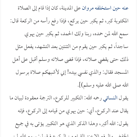
عنه حين استخلفه
مروان
على المدينة، كان إذا قام إلى الصلاة
المكتوبة كبر، ثم يكبر حين يركع، فإذا رفع رأسه من الركعة قال:
سمع الله لمن حمده، ربنا ولك الحمد، ثم يكبر حين يهوي
ساجداً، ثم يكبر حين يقوم من الثنتين بعد التشهد، يفعل مثل
ذلك حتى يقضي صلاته، فإذا قضى صلاته وسلم أقبل على أهل
المسجد فقال: والذي نفسي بيده! إني لأشبهكم صلاة برسول
الله صلى الله عليه وسلم)].
يقول
النسائي
رحمه الله: التكبير للركوع، الترجمة معقودة لبيان ما
يقال عند الركوع، أي: حين يهوي من قيامه إلى الركوع، فإنه
يقول: الله أكبر، وهذا الذكر الذي هو التكبير يؤتى به في جميع
الخفض والرفع إلا عند القيام من الركوع فيقول: سمع الله لمن