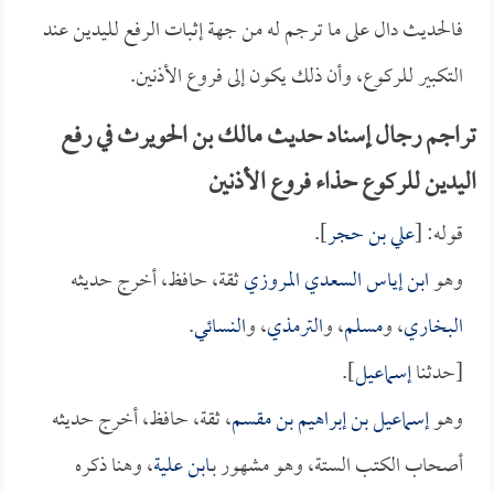
فالحديث دال على ما ترجم له من جهة إثبات الرفع لليدين عند
التكبير للركوع، وأن ذلك يكون إلى فروع الأذنين.
تراجم رجال إسناد حديث مالك بن الحويرث في رفع
اليدين للركوع حذاء فروع الأذنين
قوله: [
علي بن حجر
].
وهو
ابن إياس السعدي المروزي
ثقة، حافظ، أخرج حديثه
البخاري
، و
مسلم
، و
الترمذي
، و
النسائي
.
[حدثنا
إسماعيل
].
وهو
إسماعيل بن إبراهيم بن مقسم
، ثقة، حافظ، أخرج حديثه
أصحاب الكتب الستة، وهو مشهور بـ
ابن علية
، وهنا ذكره