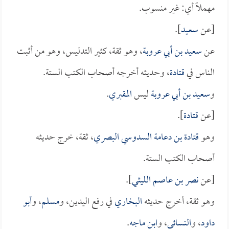
مهملاً أي: غير منسوب.
[عن
سعيد
].
عن
سعيد بن أبي عروبة
، وهو ثقة، كثير التدليس، وهو من أثبت
الناس في
قتادة
، وحديثه أخرجه أصحاب الكتب الستة.
و
سعيد بن أبي عروبة
ليس
المقبري
.
[عن
قتادة
].
وهو
قتادة بن دعامة السدوسي البصري
، ثقة، خرج حديثه
أصحاب الكتب الستة.
[عن
نصر بن عاصم الليثي
].
وهو ثقة، أخرج حديثه
البخاري
في رفع اليدين، و
مسلم
، و
أبو
داود
، و
النسائي
، و
ابن ماجه
.