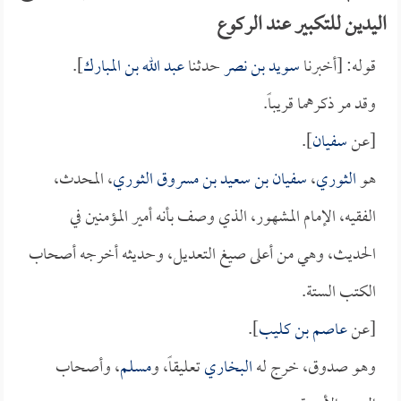
اليدين للتكبير عند الركوع
قوله: [أخبرنا
سويد بن نصر
حدثنا
عبد الله بن المبارك
].
وقد مر ذكرهما قريباً.
[عن
سفيان
].
هو
الثوري
،
سفيان بن سعيد بن مسروق الثوري
، المحدث،
الفقيه، الإمام المشهور، الذي وصف بأنه أمير المؤمنين في
الحديث، وهي من أعلى صيغ التعديل، وحديثه أخرجه أصحاب
الكتب الستة.
[عن
عاصم بن كليب
].
وهو صدوق، خرج له
البخاري
تعليقاً، و
مسلم
، وأصحاب