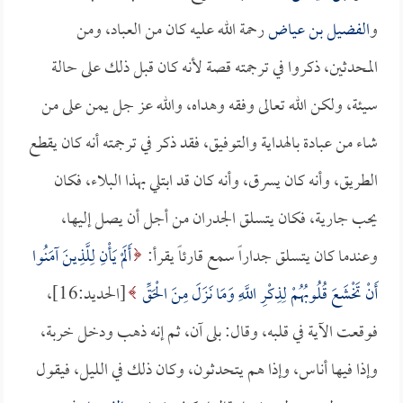
و
الفضيل بن عياض
رحمة الله عليه كان من العباد، ومن
المحدثين، ذكروا في ترجمته قصة لأنه كان قبل ذلك على حالة
سيئة، ولكن الله تعالى وفقه وهداه، والله عز جل يمن على من
شاء من عبادة بالهداية والتوفيق، فقد ذكر في ترجمته أنه كان يقطع
الطريق، وأنه كان يسرق، وأنه كان قد ابتلي بهذا البلاء، فكان
يحب جارية، فكان يتسلق الجدران من أجل أن يصل إليها،
وعندما كان يتسلق جداراً سمع قارئاً يقرأ:
أَلَمْ يَأْنِ لِلَّذِينَ آمَنُوا
أَنْ تَخْشَعَ قُلُوبُهُمْ لِذِكْرِ اللَّهِ وَمَا نَزَلَ مِنَ الْحَقِّ
[الحديد:16]،
فوقعت الآية في قلبه، وقال: بلى آن، ثم إنه ذهب ودخل خربة،
وإذا فيها أناس، وإذا هم يتحدثون، وكان ذلك في الليل، فيقول