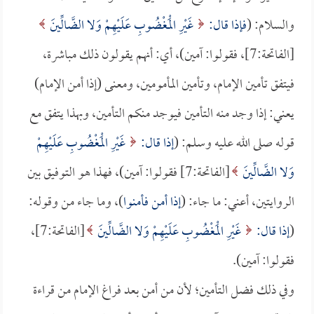
والسلام: (
فإذا قال:
غَيْرِ الْمَغْضُوبِ عَلَيْهِمْ وَلا الضَّالِّينَ
[الفاتحة:7]، فقولوا: آمين)، أي: أنهم يقولون ذلك مباشرة،
فيتفق تأمين الإمام، وتأمين المأمومين، ومعنى (إذا أمن الإمام)
يعني: إذا وجد منه التأمين فيوجد منكم التأمين، وبهذا يتفق مع
قوله صلى الله عليه وسلم: (
إذا قال:
غَيْرِ الْمَغْضُوبِ عَلَيْهِمْ
وَلا الضَّالِّينَ
[الفاتحة:7] فقولوا: آمين)، فهذا هو التوفيق بين
الروايتين، أعني: ما جاء: (
إذا أمن فأمنوا
)، وما جاء من وقوله:
(
إذا قال:
غَيْرِ الْمَغْضُوبِ عَلَيْهِمْ وَلا الضَّالِّينَ
[الفاتحة:7]،
فقولوا: آمين).
وفي ذلك فضل التأمين؛ لأن من أمن بعد فراغ الإمام من قراءة