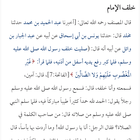
خلف الإمام
قال المصنف رحمه الله تعالى: [أخبرنا
عبد الحميد بن محمد
حدثنا
مخلد
قال: حدثنا
يونس بن أبي إسحاق
عن أبيه عن
عبد الجبار بن
وائل
عن أبيه أنه قال: (
صليت خلف رسول الله صلى الله عليه
وسلم، فلما كبر رفع يديه أسفل من أذنيه، فلما قرأ:
غَيْرِ
الْمَغْضُوبِ عَلَيْهِمْ وَلا الضَّالِّينَ
[الفاتحة:7]، قال: آمين،
فسمعته وأنا خلفه، قال: فسمع رسول الله صلى الله عليه وسلم
رجلاً يقول: الحمد لله حمداً كثيراً طيباً مباركاً فيه، فلما سلم النبي
صلى الله عليه وسلم من صلاته قال: من صاحب الكلمة في
الصلاة؟ فقال الرجل: أنا يا رسول الله! وما أردت بها بأساً، قال