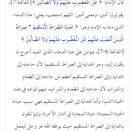
قال الإمام:
غَيْرِ الْمَغْضُوبِ عَلَيْهِمْ وَلا الضَّالِّينَ
[الفاتحة:7]،
يقولون: آمين، ومعنى آمين: اللهم استجب، يعني: هذا الدعاء
الذي دعا به الإمام وهو:
اهْدِنَا الصِّرَاطَ الْمُسْتَقِيمَ
*
صِرَاطَ
الَّذِينَ أَنْعَمْتَ عَلَيْهِمْ غَيْرِ الْمَغْضُوبِ عَلَيْهِمْ وَلا الضَّالِّينَ
[الفاتحة:6-7]، فيؤمن على هذا الدعاء، الذي العبد أحوج ما
يكون إليه، وهو الهداية إلى الصراط المستقيم؛ لأن حاجته إلى
الهداية وإلى الصراط المستقيم أعظم من حاجته إلى الطعام
والشراب لأن حاجته إلى الطعام والشراب، فيهما قوامه في هذه
الحياة الدنيا، وأما الهداية إلى الصراط المستقيم فهي سبب حياته
الحياة السعيدة؛ حياة السعادة في الدار الآخرة، وإنما تكون
بالهداية إلى الصراط المستقيم حيث يوفقه الله عز وجل ليعمل