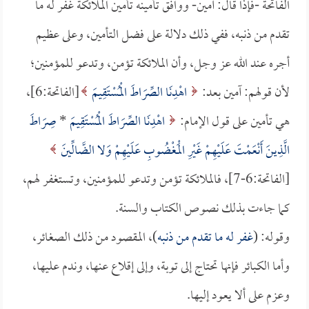
الفاتحة -فإذا قال: آمين- ووافق تأمينه تأمين الملائكة غفر له ما
تقدم من ذنبه، ففي ذلك دلالة على فضل التأمين، وعلى عظيم
أجره عند الله عز وجل، وأن الملائكة تؤمن، وتدعو للمؤمنين؛
لأن قولهم: آمين بعد:
اهْدِنَا الصِّرَاطَ الْمُسْتَقِيمَ
[الفاتحة:6]،
هي تأمين على قول الإمام:
اهْدِنَا الصِّرَاطَ الْمُسْتَقِيمَ
*
صِرَاطَ
الَّذِينَ أَنْعَمْتَ عَلَيْهِمْ غَيْرِ الْمَغْضُوبِ عَلَيْهِمْ وَلا الضَّالِّينَ
[الفاتحة:6-7]، فالملائكة تؤمن وتدعو للمؤمنين، وتستغفر لهم،
كما جاءت بذلك نصوص الكتاب والسنة.
وقوله: (
غفر له ما تقدم من ذنبه
)، المقصود من ذلك الصغائر،
وأما الكبائر فإنها تحتاج إلى توبة، وإلى إقلاع عنها، وندم عليها،
وعزم على ألا يعود إليها.