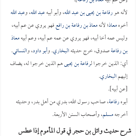
[عن عم أبيه
معاذ بن رفاعة
].
لأنه هو
رفاعة بن يحيى بن عبد الله
، وأبو أبيه
عبد الله
، و
عبد الله
أخوه
معاذ
؛ لأنه
معاذ بن رفاعة بن رافع
فهو يروي عن عم أبيه،
وليس عمه أخا أبيه، فهو يروي عن عمه عم أبيه، وعم أبيه
معاذ
بن رفاعة
صدوق، خرج حديثه
البخاري
. و
أبو داود
، و
النسائي
.
أي: الذين خرجوا ل
رفاعة بن يحيى
هم الذين خرجوا له، يضاف
إليهم
البخاري
.
[عن أبيه].
أبوه
رفاعة
، صاحب رسول الله، بدري من أهل بدر، وحديثه
أخرجه
مسلم
، وأصحاب السنن الأربعة.
شرح حديث وائل بن حجر في قول المأموم إذا عطس