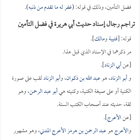
فضل التأمين، وذلك في قوله: (
غفر له ما تقدم من ذنبه
).
تراجم رجال إسناد حديث أبي هريرة في فضل التأمين
قوله: [
قتيبة
و
مالك
].
مر ذكرهما في الإسناد الذي قبل هذا.
[عن
أبي الزناد
].
و
أبو الزناد
، هو
عبد الله بن ذكوان
، و
أبو الزناد
لقب على صورة
الكنية أو على صيغة الكنية، وكنيته هي
أبو عبد الرحمن
، وهو
ثقة، حديثه عند أصحاب الكتب الستة.
[عن
الأعرج
].
و
الأعرج
هو
عبد الرحمن بن هرمز الأعرج المدني
، وهو مشهور