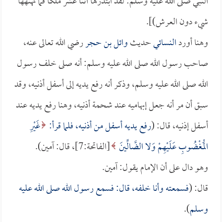
النبي صلى الله عليه وسلم: لقد ابتدرها اثنا عشر ملكاً فما نهنهها
شيء دون العرش)].
وهنا أورد
النسائي
حديث
وائل بن حجر
رضي الله تعالى عنه،
صاحب رسول الله صلى الله عليه وسلم: أنه صلى خلف رسول
الله صلى الله عليه وسلم، وذكر أنه رفع يديه إلى أسفل أذنيه، وقد
سبق أن مر أنه جعل إبهاميه عند شحمة أذنيه، وهنا رفع يديه عند
أسفل إذنيه، قال: (
رفع يديه أسفل من أذنيه، فلما قرأ:
غَيْرِ
الْمَغْضُوبِ عَلَيْهِمْ وَلا الضَّالِّينَ
[الفاتحة:7]، قال: آمين).
وهو دال على أن الإمام يقول: آمين.
قال: (
فسمعته وأنا خلفه، قال: فسمع رسول الله صلى الله عليه
وسلم
).