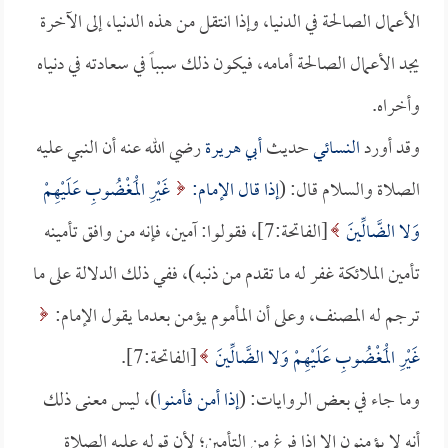
الأعمال الصالحة في الدنيا، وإذا انتقل من هذه الدنيا، إلى الآخرة
يجد الأعمال الصالحة أمامه، فيكون ذلك سبباً في سعادته في دنياه
وأخراه.
وقد أورد
النسائي
حديث
أبي هريرة
رضي الله عنه أن النبي عليه
الصلاة والسلام قال: (
إذا قال الإمام:
غَيْرِ الْمَغْضُوبِ عَلَيْهِمْ
وَلا الضَّالِّينَ
[الفاتحة:7]، فقولوا: آمين، فإنه من وافق تأمينه
تأمين الملائكة غفر له ما تقدم من ذنبه)، ففي ذلك الدلالة على ما
ترجم له المصنف، وعلى أن المأموم يؤمن بعدما يقول الإمام:
غَيْرِ الْمَغْضُوبِ عَلَيْهِمْ وَلا الضَّالِّينَ
[الفاتحة:7].
وما جاء في بعض الروايات: (
إذا أمن فأمنوا
)، ليس معنى ذلك
أنه لا يؤمنون إلا إذا فرغ من التأمين؛ لأن قوله عليه الصلاة