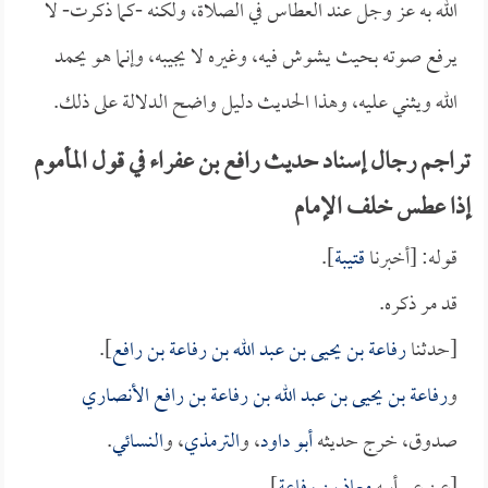
الله به عز وجل عند العطاس في الصلاة، ولكنه -كما ذكرت- لا
يرفع صوته بحيث يشوش فيه، وغيره لا يجيبه، وإنما هو يحمد
الله ويثني عليه، وهذا الحديث دليل واضح الدلالة على ذلك.
تراجم رجال إسناد حديث رافع بن عفراء في قول المأموم
إذا عطس خلف الإمام
قوله: [أخبرنا
قتيبة
].
قد مر ذكره.
[حدثنا
رفاعة بن يحيى بن عبد الله بن رفاعة بن رافع
].
و
رفاعة بن يحيى بن عبد الله بن رفاعة بن رافع الأنصاري
صدوق، خرج حديثه
أبو داود
، و
الترمذي
، و
النسائي
.