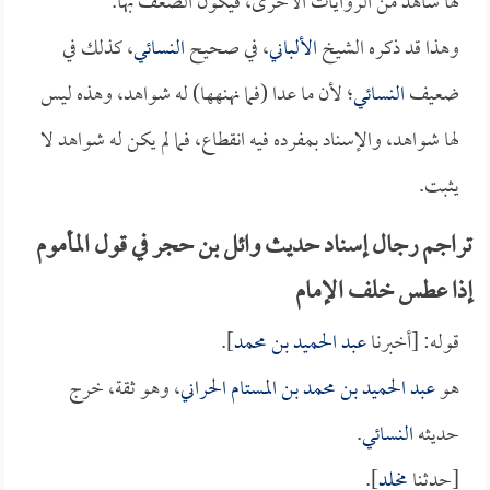
لها شاهد من الروايات الأخرى، فيكون الضعف بها.
وهذا قد ذكره الشيخ
الألباني
، في صحيح
النسائي
، كذلك في
ضعيف
النسائي
؛ لأن ما عدا (فما نهنهها) له شواهد، وهذه ليس
لها شواهد، والإسناد بمفرده فيه انقطاع، فما لم يكن له شواهد لا
يثبت.
تراجم رجال إسناد حديث وائل بن حجر في قول المأموم
إذا عطس خلف الإمام
قوله: [أخبرنا
عبد الحميد بن محمد
].
هو
عبد الحميد بن محمد بن المستام الحراني
، وهو ثقة، خرج
حديثه
النسائي
.
[حدثنا
مخلد
].