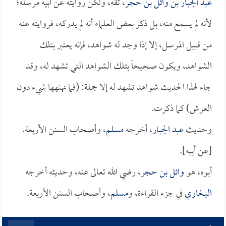
عبد الجبار بن وائل بن حجر
، ثقة، ولكن روايته عن أبيه مرسلة؛
لأنه لم يسمع منه، بل ذكر بعض العلماء أنه لم يدركه، فروايته عنه
من قبيل المرسل، إلا إذا وجد له شواهد، فإنه يعتبر بتلك
الشواهد، ويكون صحيحاً بتلك الشواهد التي تشهد له، وقد
جاء لهذا الحديث شواهد تشهد له إلا جملة: (فما نهنهها شيء دون
العرش) كما ذكرت.
وحديث
عبد الجبار
، أخرجه
مسلم
، وأصحاب السنن الأربعة.
[عن أبيه].
أبوه، هو
وائل بن حجر
، رضي الله تعالى عنه، وحديثه أخرجه
البخاري
في جزء القراءة، و
مسلم
، وأصحاب السنن الأربعة.