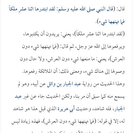
قال: (
قال النبي صلى الله عليه وسلم: لقد ابتدرها اثنا عشر ملكاً
فما نهنهها شيء
).
(لقد ابتدرها اثنا عشر ملكاً)، يعني: يريدون أن يكتبوها،
ويرفعوها إلى الله عز وجل، ثم قال: (فما نهنهها شيء دون
العرش)، يعني: ما منعها شيء دون العرش، ولا حال دون
وصولها إلى هناك شيء، ومعنى ذلك: أن الملائكة رفعوها.
وهذا الحديث من رواية
عبد الجبار بن وائل
عن أبيه، وهو لم
يسمع منه كما سبق أن مر بنا، ولكن الحديث جاء عن غير
عبد
الجبار
، فله شاهد، وحديث
أبي هريرة
الذي قبل هذا هو شاهد
له، إلا في قوله: (فما نهنهها شيء دون العرش)، فهذه زيادة ليس