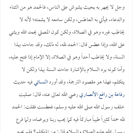
وجل لا يجهر به بحيث يشوش على الناس، فالحمد هو من الثناء
والدعاء، فيأتي به العاطس، ولكن سامعه لا يشمته؛ لأنه لا
يخاطب غيره وهو في الصلاة، ولكن كون المصلي يحمد الله ويثني
على الله، وإذا عطس قال: الحمد لله، له ذلك، وقد جاءت بهذا
السنة، ولا يخاطب أحداً وهو في الصلاة، إلا الإمام إذا فتح عليه،
وأما كونه يرد السلام بالإشارة جاءت السنة بهذا ولكن لا
يتكلم، فهذا هو مقصود الترجمة، وقد أورد
النسائي
فيه حديث
رفاعة بن رافع الأنصاري
رضي الله تعالى عنه، قال: صليت
خلف رسول الله صلى الله عليه وسلم، فعطست فقلت: الحمد
لله حمداً كثيراً طيباً مباركاً فيه كما يحب ربنا ويرضاه، ولما فرع
رسول الله عليه الصلاة والسلام قال: من المتكلم؟ فلم يجبه