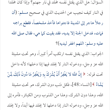
السؤال: هل الذي يقتل نفسه مخلد في نار جهنم؟ وإذا كان مخلداً
في النار كيف نجيب عن الحديث الذي في صحيح
مسلم
: (
أن
رجلاً هاجر إلى المدينة فاجتواها فأخذ مشخصاً، فقطع براجمه
فمات، فدخل الجنة إلا يديه، فقد بقيت كما هي، فقال صلى الله
عليه وسلم: اللهم اغفر ليديه
)؟
الجواب: الذي يقتل نفسه ارتكب أمراً كبيراً، وهو تحت مشيئة
الله عز وجل، ودخوله النار لا يخلد فيها إذا دخلها؛ لأنه داخل
تحت قوله:
إِنَّ اللَّهَ لا يَغْفِرُ أَنْ يُشْرَكَ بِهِ وَيَغْفِرُ مَا دُونَ ذَلِكَ لِمَنْ
يَشَاءُ
[النساء:48]، فكل ذنب دون الشرك، هو تحت مشيئة
الله، وهذا دون الشرك، وهذا من الذنوب ومن الكبائر، فأمره إلى
الله عز وجل، ودخوله النار إذا دخلها لا يخلد فيها أبداً، ولا يخلد