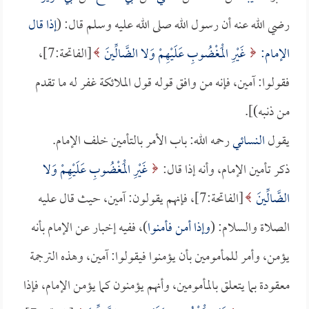
رضي الله عنه أن رسول الله صلى الله عليه وسلم قال: (
إذا قال
الإمام:
غَيْرِ الْمَغْضُوبِ عَلَيْهِمْ وَلا الضَّالِّينَ
[الفاتحة:7]،
فقولوا: آمين، فإنه من وافق قوله قول الملائكة غفر له ما تقدم
من ذنبه)].
يقول
النسائي
رحمه الله: باب الأمر بالتأمين خلف الإمام.
ذكر تأمين الإمام، وأنه إذا قال:
غَيْرِ الْمَغْضُوبِ عَلَيْهِمْ وَلا
الضَّالِّينَ
[الفاتحة:7]، فإنهم يقولون: آمين، حيث قال عليه
الصلاة والسلام: (
وإذا أمن فأمنوا
)، ففيه إخبار عن الإمام بأنه
يؤمن، وأمر للمأمومين بأن يؤمنوا فيقولوا: آمين، وهذه الترجمة
معقودة بما يتعلق بالمأمومين، وأنهم يؤمنون كما يؤمن الإمام، فإذا