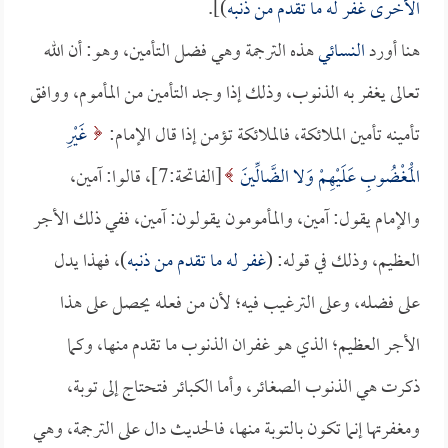
الأخرى غفر له ما تقدم من ذنبه
)].
هنا أورد
النسائي
هذه الترجمة وهي فضل التأمين، وهو: أن الله
تعالى يغفر به الذنوب، وذلك إذا وجد التأمين من المأموم، ووافق
تأمينه تأمين الملائكة، فالملائكة تؤمن إذا قال الإمام:
غَيْرِ
الْمَغْضُوبِ عَلَيْهِمْ وَلا الضَّالِّينَ
[الفاتحة:7]، قالوا: آمين،
والإمام يقول: آمين، والمأمومون يقولون: آمين، ففي ذلك الأجر
العظيم، وذلك في قوله: (
غفر له ما تقدم من ذنبه
)، فهذا يدل
على فضله، وعلى الترغيب فيه؛ لأن من فعله يحصل على هذا
الأجر العظيم؛ الذي هو غفران الذنوب ما تقدم منها، وكما
ذكرت هي الذنوب الصغائر، وأما الكبائر فتحتاج إلى توبة،
ومغفرتها إنما تكون بالتوبة منها، فالحديث دال على الترجمة، وهي