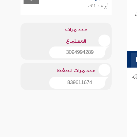
أبو عبد الملك
ن
عدد مرات
الاستماع
3094994289
عدد مرات الحفظ
نه
839611674