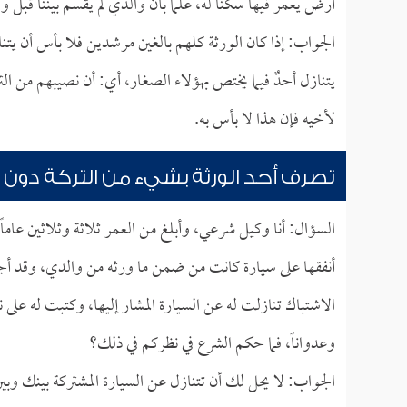
أرض يعمر فيها سكناً له، علماً بأن والدي لم يقسم بيننا قبل وف
الجواب: إذا كان الورثة كلهم بالغين مرشدين فلا بأس أن يتن
يتنازل أحدٌ فيما يختص بهؤلاء الصغار، أي: أن نصيبهم من ال
لأخيه فإن هذا لا بأس به.
تصرف أحد الورثة بشيء من التركة دون بق
السؤال: أنا وكيل شرعي، وأبلغ من العمر ثلاثة وثلاثين عاماً
أنفقها على سيارة كانت من ضمن ما ورثه من والدي، وقد أجب
الاشتباك تنازلت له عن السيارة المشار إليها، وكتبت له على ن
وعدواناً، فما حكم الشرع في نظركم في ذلك؟
الجواب: لا يحل لك أن تتنازل عن السيارة المشتركة بينك وبين 