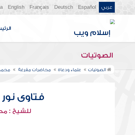
عربي
Español
Deutsch
Français
English
ia
الرئي
الصوتيات
الصوتيات
علماء ودعاة
محاضرات مفرغة
محمد 
فتاوى نور عل
للشيخ : مح