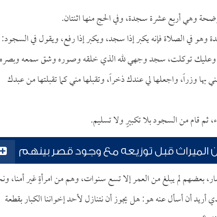
وضحة وهي أربع عشرة سجدة، وفي الحج منها اثنتان.
ة وهو في الصلاة فإنه يكبر إذا سجد، ويكبر إذا رفع، ويقول في السجود:
، وعليك توكلت، سجد وجهي لله الذي خلقه وصوره وشق سمعه وبصره،
ي بها وزراً، واجعلها لي عندك ذخراً، وتقبلها مني كما تقبلتها من عبدك
، ثم قام من السجود بلا تكبيرٍ ولا تسليم.
الميراث قبل توزيعه مع وجود قصر بينهم
، بعضهم لم يبلغ من العمر إلا تسع سنوات، وهم من امرأةٍ غير أمنا، ون
ذي أريد أن أسأل عنه هو: هل يجوز أن نتنازل لأحد إخواننا الكبار بقطعة