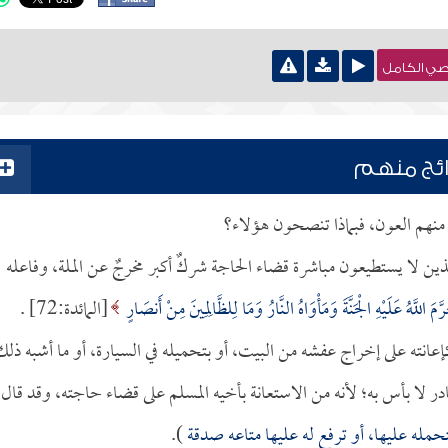
نصي الكامل
ائج منهم
منهم العون، فبماذا تنصحون هؤلاء؟
ذين لا يستطيعون مباشرة قضاء الحاجة شركٌ أكبر مخرجٌ عن الملة، وفاعله
َّمَ اللَّهُ عَلَيْهِ الْجَنَّةَ وَمَأْوَاهُ النَّارُ وَمَا لِلظَّالِمِينَ مِنْ أَنصَارٍ
[المائدة:72] .
كإعانته على إخراج عفشه من البيت، أو بتحميله في السيارة، أو ما أشبه ذل
ر لا بأس به؛ لأنه من الاستعانة بأخيه المسلم على قضاء حاجته، وقد قال
تحمله عليها، أو ترفع له عليها متاعه صدقة
).