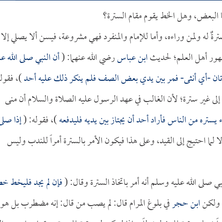
 البعض، وهل الخط يقوم مقام السترة؟
ٌ له ولمن وراءه، وأما للإمام والمنفرد فهي مشروعة، فيسن ألا يصلي إلا إ
مهور أهل العلم؛ لحديث
ابن عباس
رضي الله عنهما: (
أن النبي صلى الله عل
ر أتان -أي أنثى- فمر بين يدي بعض الصف فلم ينكر ذلك عليه أحد
)، فقول
 إلى غير سترة؛ لأن الغالب في عهد الرسول عليه الصلاة والسلام أن منى
يستره من الناس فأراد أحد أن يجتاز بين يديه فليدفعه
)، فقوله: (
إذا صلى
ا لما احتيج إلى القيد، وعلى هذا فيكون الأمر بالسترة أمراً للندب وليس
صلى الله عليه وسلم أنه أمر باتخاذ السترة وقال: (
فإن لم يجد فليخط خطا
، ولكن
ابن حجر
في بلوغ المرام قال: لم يصب من قال: إنه مضطرب بل هو