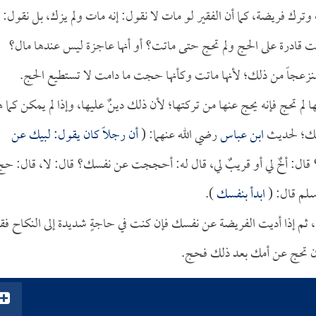
وترك فريضة، كما أن الفقير لو مات لا نقول: إنه مات ولم يزك، بل نقول: 
ت قادرة على الحج ولم تحج حتى ماتت؟ أو أنها عاجزة ليس عندها مال؟
منزعجاً من ذلك؛ لأنها ماتت وكأنها حجت ما دامت لا تستطيع الحج.
 لم تحج فإنه يحج عنها من تركتها؛ لأن ذلك دينٌ عليها، وإذا لم يمكن كما 
فسك؛ لحديث
ابن عباس
رضي الله عنهما: (
أن رجلاً كان يقول: لبيك عن
قال: أخٌ لي أو قريبٌ لي، قال له: أحججت عن نفسك؟ قال: لا، قال: حج
سلم قال: (
ابدأ بنفسك
).
م إذا أديت الفريضة عن نفسك فإن كنت في حاجةٍ شديدة إلى النكاح فق
 أن تحج عن أمك بعد ذلك فحج.