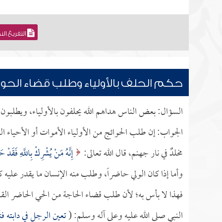
التفريغ ال
حكم الحلف بالأولياء وطلب قضاء الحو
السؤال: بعض الناس هداهم الله يحلفون بالأولياء، ويطلبون 
الجواب: إن طلب الحوائج من الأولياء الأموات أو الأحياء ال
مخلدٌ في نار جهنم، قال الله تعالى:
إِنَّهُ مَنْ يُشْرِكْ بِاللَّهِ فَقَدْ حَر
وأما إذا كان الولي حاضراً، وطلب منه الإنسان ما يقدر عليه 
فهذا لا بأس به؛ لأن طلب قضاء الحاجة من الحي الحاضر القاد
النبي صلى الله عليه وعلى آله وسلم: (
تعين الرجل في دابته ف