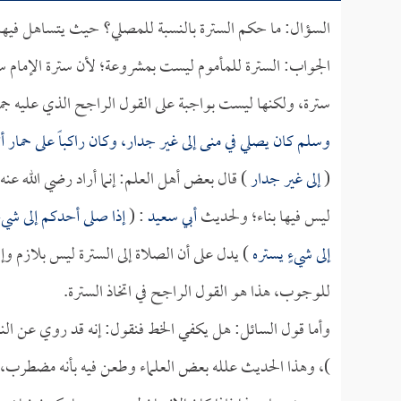
السؤال: ما حكم السترة بالنسبة للمصلي؟ حيث يتساهل فيها
الجواب: السترة للمأموم ليست بمشروعة؛ لأن سترة الإمام سترة
سترة، ولكنها ليست بواجبة على القول الراجح الذي عليه ج
وسلم كان يصلي في منى إلى غير جدار، وكان راكباً على حما
(
إلى غير جدار
) قال بعض أهل العلم: إنما أراد رضي الله عنه
ليس فيها بناء؛ ولحديث
أبي سعيد
: (
إذا صلى أحدكم إلى شيء 
إلى شيءٍ يستره
) يدل على أن الصلاة إلى السترة ليس بلازم وإل
للوجوب، هذا هو القول الراجح في اتخاذ السترة.
وأما قول السائل: هل يكفي الخط فنقول: إنه قد روي عن النبي 
)، وهذا الحديث علله بعض العلماء وطعن فيه بأنه مضطرب