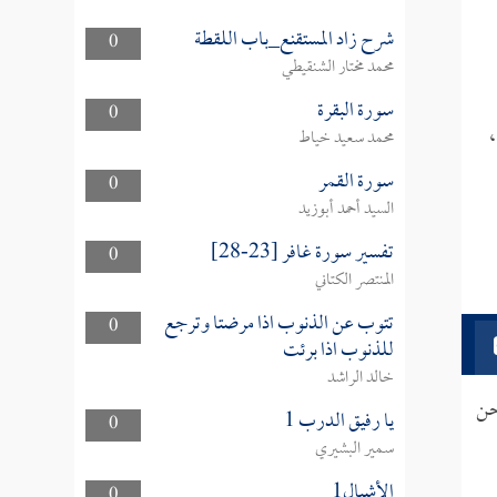
شرح زاد المستقنع_باب اللقطة
0
محمد مختار الشنقيطي
سورة البقرة
0
محمد سعيد خياط
سورة القمر
0
السيد أحمد أبوزيد
تفسير سورة غافر [23-28]
0
المنتصر الكتاني
تتوب عن الذنوب اذا مرضتا وترجع
0
للذنوب اذا برئت
خالد الراشد
حن
يا رفيق الدرب 1
0
سمير البشيري
الأشبال1
0