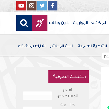
المكتبة
المواريث
بنين وبنات
الشجرة العلمية
البث المباشر
شارك بملفاتك
مكتبتك الصوتية
اسم
المستخدم:
كـلـــمـة