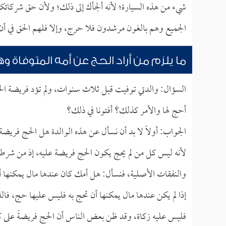
شيء من هذه السيارة؛ لأنه ألجأك إلى ذلك؛ ولأن حق شركائكم 
الجميع وهم بالغون مرشدون فلا حرج، وإلا فلهم الحق في أن ير
ما يلزم من أراد الحج عن أمه المتوفاة 
السؤال: والدتي توفيت قبل ثلاث سنوات، ولم تؤد فريضة الح
أحج لها والأمر كذلك؟ أفتونا في ذلك؟
الجواب: أولاً لا بد أن نسأل عن هذه الوالدة هل الحج فريضة 
لأنه ليس كل من لم يحج يكون الحج فريضة عليه، إذ من شرط ا
والنفقات الأصلية، فنسأل: هل أمك كان عندها مال يمكنها أ
إذا لم يكن عندها مال يمكنها أن تحج به فليس عليها حج، فا
فليس عليه زكاة، وقد ظن بعض الناس أن الحج فريضةً على كل 