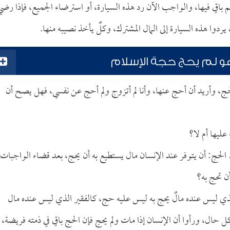
باقٍ فيها، والواجب الآن رد هذه السيارة، أو استرضاء الجميع، فإذا رضي
دوا هذه السيارة إلى المال المشترك، وكلٌ يأخذ نصيبه منها.
وهو لم يحج حجة الإسلام
ج، وأريد أن أحج عنها، وأنا لم أتزوج ولم أحج عن نفسي، فهل يصح أن
عليها أم لا؟
لحج: أن يتوفر عند الإنسان مال يستطيع به أن يحج، بعد قضاء الواجبات
ن تحج به؟
لذي ليس عنده مالٌ يحج به ليس عليه حج، كالفقير الذي ليس عنده مال
حال، ورأوا أن الإنسان إذا مات ولم يحج فإن الحج باقٍ في ذمته فريضة،