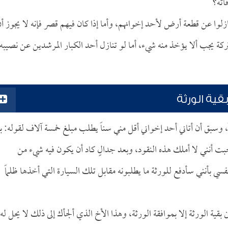
اته؟
ازلوا عن قطعة أرض لأحد إخوانهم، وأما إذا كان فيهم قصر فإنه لا يجوز أ
تركة يجب ألا يؤخذ منه شيء، أما لو تنازل أحد الكبار المرشدين عن نصيبه
ية الورثة
، وسبق أن أتاني أحد إخواني أقل مني سناً يطلب مبلغ خمسة آلاف لقوله: بأ
ت أنني لا أملك هذه النقود، وبعد جدالٍ كاد أن يكون فيه شيء من
فسي بأنني سأدفع للورثة ما يطلبونه مقابل تلك السيارة التي أخذها ظلماً
بقية الورثة إلا بموافقة الورثة، وهذا الأخ الذي ألجأك إلى ذلك لا يحل له