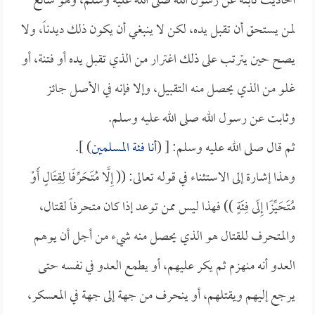
أحاديث ثابتة عن رسول الله صلى الله عليه وسلم، وهو سائغ
لمن يستحق أن تقبل يده، لكن لا ينبغي أن يكون ذلك ديدناً، ولا
يصح حين يترتب على ذلك اغترار من الذي تقبل يده أو فتنة، أو
غلو من الذي يحصل منه التقبيل، وإلا فإنه في الأصل جائز
وثابت عن رسول الله صلى الله عليه وسلم.
ثم قال صلى الله عليه وسلم: [ (
أنا فئة المسلمين
) ].
وهذا إشارة إلى الاستثناء في قوله تعالى: (( إِلَّا مُتَحَرِّفًا لِقِتَالٍ أَوْ
مُتَحَيِّزًا إِلَى فِئَةٍ )) فهذا ليس ممن توعد إذا كان متحرفاً لقتال،
والمتحرف للقتال هو الذي يحصل منه شيء من أجل أن يوهم
العدو أنه منهزم ثم يكر عليهم، أو يطمع العدو في نفسه حتى
يرجع إليهم ويقتلهم، أو ينحرف من جهة إلى جهة في المعسكر،