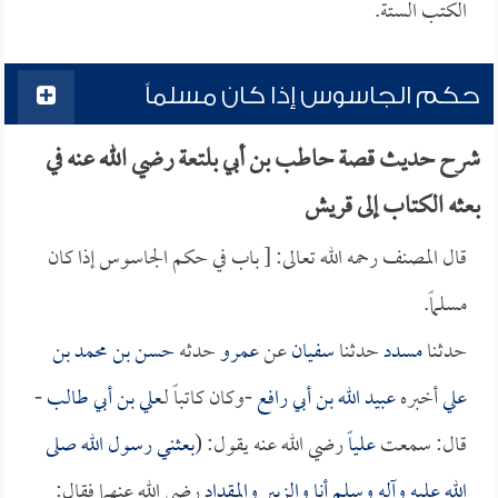
الكتب الستة.
حكم الجاسوس إذا كان مسلماً
شرح حديث قصة حاطب بن أبي بلتعة رضي الله عنه في
بعثه الكتاب إلى قريش
قال المصنف رحمه الله تعالى: [ باب في حكم الجاسوس إذا كان
مسلماً.
حدثنا
مسدد
حدثنا
سفيان
عن
عمرو
حدثه
حسن بن محمد بن
علي
أخبره
عبيد الله بن أبي رافع
-وكان كاتباً لـ
علي بن أبي طالب
-
قال: سمعت
علياً
رضي الله عنه يقول: (
بعثني رسول الله صلى
الله عليه وآله وسلم أنا و
الزبير
و
المقداد
رضي الله عنهما فقال: