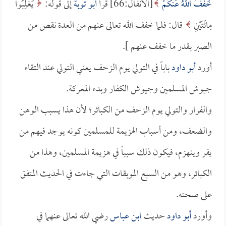
خَفَّفَ اللَّهُ عَنكُمْ
[الأنفال:66] قرأ
أبو توبة
إلى قوله:
يَغْلِبُوا
مِائَتَيْنِ
قال: فلما خفف الله تعالى عنهم من العدة نقص من
الصبر بقدر ما خفف عنهم ].
أورد
أبو داود
باباً في التولي يوم الزحف يعني التولي عند التقاء
جيوش المسلمين وجيوش الكفار وبدء المعركة.
والفرار والتولي يوم الزحف من الكبائر؛ لأن هذا يسبب الوهن
والضعف، ومن أسباب الهزيمة للمسلمين كونه يوجد فيهم من
يفر وينهزم، فيكون ذلك سبباً في هزيمة المسلمين، وهذا من
الكبائر، وهو من السبع الموبقات التي جاءت في الحديث المتفق
على صحته.
وأورد
أبو داود
حديث
ابن عباس
رضي الله تعالى عنهما في