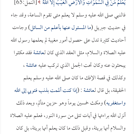
يَعْلَمُ مَنْ فِي السَّمَوَاتِ وَالأَرْضِ الْغَيْبَ إِلاَّ اللَّهُ
[النمل:65]
فالنبي صلى الله عليه وسلم لا يعلم متى تقوم الساعة، وقد جاء
في حديث جبريل (
ما المسئول عنها بأعلم من السائل
) وجاءت
أحاديث كثيرة تدل على حصول أمور مغيبة لم يعلمها رسول الله
عليه الصلاة والسلام، مثل العقد الذي كان لـ
عائشة
فقد مكثوا
يبحثون عنه وكان تحت الجمل الذي تركب عليه
عائشة
،
وكذلك في قصة الإفك ما كان صلى الله عليه وسلم يعلم
الحقيقة، بل قال لـ
عائشة
: (
إذا كنت ألممت بذنب فتوبي إلى الله
واستغفريه
) ومكث خمسين يوماً وهو حزين متألم، وبعد ذلك
أنزل الله براءتها في آيات تتلى من سورة النور، فعلم عليه الصلاة
والسلام أنها بريئة، وقبل ذلك ما كان يعلم أنها بريئة، بل كان