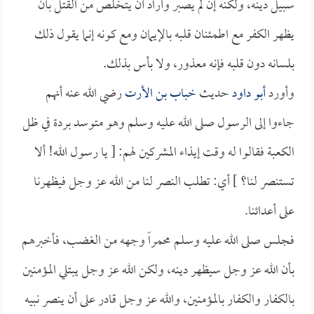
سبيل دينه، ولكنه إن لم يصبر وأراد أن يتخلص من القتل بأن
يظهر الكفر مع اطمئنان قلبه بالإيمان ومع كونه إنما يقول ذلك
بلسانه دون قلبه فإنه معذور، ولا بأس بذلك.
وأورد
أبو داود
حديث
خباب بن الأرت
رضي الله عنه أنهم
جاءوا إلى الرسول صلى الله عليه وسلم وهو متوسد بردة في ظل
الكعبة فقالوا له وقت إيذاء المشركين لهم: [ يا رسول الله! ألا
تستنصر لنا؟ ] أي: تطلب النصر لنا من الله عز وجل فيظهرنا
على أعدائنا.
فجلس صلى الله عليه وسلم محمراً وجهه من الغضب، فأخبرهم
بأن الله عز وجل سيظهر دينه، ولكن الله عز وجل يبتلي المؤمنين
بالكفار والكفار بالمؤمنين، والله عز وجل قادر على أن ينصر نبيه