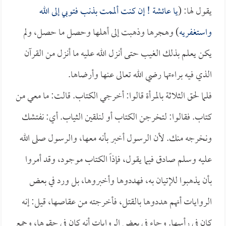
يقول لها: (
يا
عائشة
! إن كنت ألممت بذنب فتوبي إلى الله
واستغفريه
) وهجرها وذهبت إلى أهلها وحصل ما حصل، ولم
يكن يعلم بذلك الغيب حتى أنزل الله عليه ما أنزل من القرآن
الذي فيه براءتها رضي الله تعالى عنها وأرضاها.
فلما لحق الثلاثة بالمرأة قالوا: أخرجي الكتاب. قالت: ما معي من
كتاب. فقالوا: لتخرجن الكتاب أو لنلقين الثياب. أي: نفتشك
ونخرجه منك. لأن الرسول أخبر بأنه معها، والرسول صلى الله
عليه وسلم صادق فيما يقول، فإذاً الكتاب موجود، وقد أمروا
بأن يذهبوا للإتيان به، فهددوها وأخبروها، بل ورد في بعض
الروايات أنهم هددوها بالقتل، فأخرجته من عقاصها، قيل: إنه
كان في رأسها. وجاء في بعض الروايات أنه كان في حقوها، وجمع