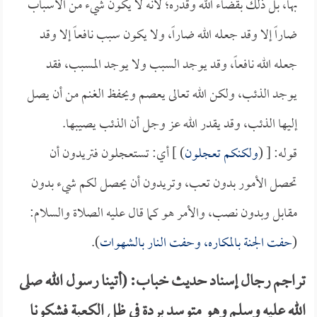
بها، بل ذلك بقضاء الله وقدره؛ لأنه لا يكون شيء من الأسباب
ضاراً إلا وقد جعله الله ضاراً، ولا يكون سبب نافعاً إلا وقد
جعله الله نافعاً، وقد يوجد السبب ولا يوجد المسبب، فقد
يوجد الذئب، ولكن الله تعالى يعصم ويحفظ الغنم من أن يصل
إليها الذئب، وقد يقدر الله عز وجل أن الذئب يصيبها.
قوله: [ (
ولكنكم تعجلون
) ] أي: تستعجلون فتريدون أن
تحصل الأمور بدون تعب، وتريدون أن يحصل لكم شيء بدون
مقابل وبدون نصب، والأمر هو كما قال عليه الصلاة والسلام:
(
حفت الجنة بالمكاره، وحفت النار بالشهوات
).
تراجم رجال إسناد حديث خباب: (أتينا رسول الله صلى
الله عليه وسلم وهو متوسد بردة في ظل الكعبة فشكونا