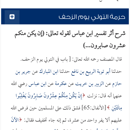
حرمة التولي يوم الزحف
شرح أثر تفسير ابن عباس لقوله تعالى: (إن يكن منكم
عشرون صابرون...)
قال المصنف رحمه الله تعالى: [ باب في التولي يوم الزحف.
حدثنا
أبو توبة الربيع بن نافع
حدثنا
ابن المبارك
عن
جرير بن
حازم
عن
الزبير بن خريت
عن
عكرمة
عن
ابن عباس
رضي الله
عنهما أنه قال: نزلت
إِنْ يَكُنْ مِنْكُمْ عِشْرُونَ صَابِرُونَ يَغْلِبُوا
مِائَتَيْنِ
[الأنفال:65] فشق ذلك على المسلمين حين فرض الله
عليهم ألا يفر واحد من عشرة، ثم إنه جاء تخفيف فقال:
الآنَ