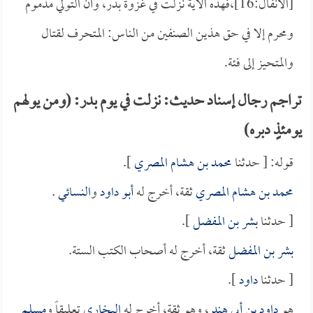
[الأنفال:16]،فهذه الآية نزلت في غزوة بدر، وأن التولي مذموم
ومحرم إلا في حق هذين الصنفين من الناس: المتحرف لقتال
والمتحيز إلى فئة.
تراجم رجال إسناد حديث: نزلت في يوم بدر: (ومن يولهم
يومئذٍ دبره)
قوله: [ حدثنا
محمد بن هشام المصري
].
محمد بن هشام المصري
ثقة، أخرج له
أبو داود
و
النسائي
.
[ حدثنا
بشر بن المفضل
].
بشر بن المفضل
ثقة، أخرج له أصحاب الكتب الستة.
[ حدثنا
داود
].
هو
داود بن أبي هند
، وهو ثقة، أخرج له
البخاري
تعليقاً و
مسلم