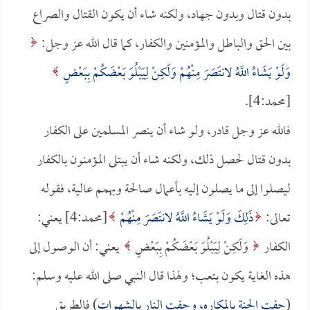
بدون قتال وبدون جهاد، ولكنه شاء أن يكون القتال والصراع
بين الحق والباطل والمؤمنين والكفار، كما قال الله عز وجل:
وَلَوْ يَشَاءُ اللَّهُ لانتَصَرَ مِنْهُمْ وَلَكِنْ لِيَبْلُوَ بَعْضَكُمْ بِبَعْضٍ
[محمد:4].
فالله عز وجل قادر، ولو شاء أن ينصر المسلمين على الكفار
بدون قتال لحصل ذلك، ولكنه شاء أن يبتلى المؤمنون بالكفار
ليصلوا إلى ما يصلون إليه بأعمال صالحة وبهمم عالية، فقوله
تعالى:
ذَلِكَ وَلَوْ يَشَاءُ اللَّهُ لانتَصَرَ مِنْهُمْ
[محمد:4] يعني:
الكفار
وَلَكِنْ لِيَبْلُوَ بَعْضَكُمْ بِبَعْضٍ
يعني: أن الوصول إلى
هذه الغاية يكون بتعب؛ ولهذا قال النبي صلى الله عليه وسلم:
(
حفت الجنة بالمكاره، وحفت النار بالشهوات
) فالطريق