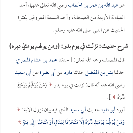
هو
عبد الله بن عمر بن الخطاب
رضي الله تعالى عنهما، أحد
العبادلة الأربعة من الصحابة، وأحد السبعة المعروفين بكثرة
الحديث عن النبي صلى الله عليه وسلم.
شرح حديث: نزلت في يوم بدر: (ومن يولهم يومئذٍ دبره)
قال المصنف رحمه الله تعالى: [ حدثنا
محمد بن هشام المصري
حدثنا
بشر بن المفضل
حدثنا
داود
عن
أبي نضرة
عن
أبي سعيد
رضي الله عنه أنه قال: نزلت في يوم بدر
وَمَنْ يُوَلِّهِمْ يَوْمَئِذٍ
دُبُرَهُ
].
أورد
أبو داود
حديث
أبي سعيد
الذي فيه بيان نزول الآية:
وَمَنْ يُوَلِّهِمْ يَوْمَئِذٍ دُبُرَهُ إِلَّا مُتَحَرِّفًا لِقِتَالٍ أَوْ مُتَحَيِّزًا إِلَى فِئَةٍ