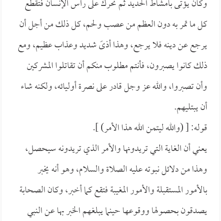
وكان يؤتى بأمشاط الحديد ثم تحرك على رأس الإنسان فتقطع
كل ما تمر به دون العظم من عصب ولحم، كل ذلك من أجل أن
يرجع عن دينه فلا يرجع، وهذا أذىً شديد وعذاب عظيم، ومع
ذلك كانوا يصبرون، فأنتم مطلوب منكم أن تقاتلوا المشركين
وأن تصبروا، والله عز وجل قادر على نصرة أوليائه، ولكنه شاء
أن يبتليهم.
قوله: [ (والله ليتمن الله هذا الأمر) ].
يعني أن الغاية التي تريدونها والأمر الذي تريدونه سيحصل،
وهذا من دلائل نبوته عليه الصلاة والسلام، وهو أنه يخبر
بالأمور المستقبلة والأمور المغيبة فتقع كما أخبر، وكان الصحابة
يصدقون بحصولها ووقوعها حينما يبلغهم الخبر بها عن النبي