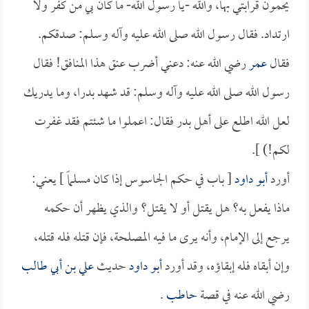
يحمون قرابتي بها، والله -يا رسول الله- ما كان بي من كفر ولا
ارتداد. فقال رسول الله صلى الله عليه وآله وسلم: صدقكم.
فقال
عمر
رضي الله عنه: دعني أضرب عنق هذا المنافق! فقال
رسول الله صلى الله عليه وآله وسلم: قد شهد بدرا، وما يدريك
لعل الله اطلع على أهل بدر فقال: اعملوا ما شئتم فقد غفرت
لكم!) ].
أورد
أبو داود
[ باب في حكم الجاسوس إذا كان مسلماً ] يعني:
ماذا يفعل به؟ هل يقتل أو لا يقتل؟ والذي يظهر أن حكمه
يرجع إلى الإمام، وأنه يرى ما فيه المصلحة، فإن قتله فله قتله،
وإن أبقاه فله إبقاؤه، وقد أورد
أبو داود
حديث
علي بن أبي طالب
رضي الله عنه في قصة
حاطب
.