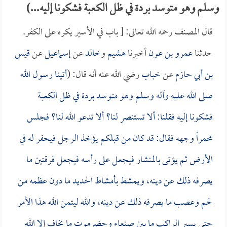
وسلم وهو متوسد بردة في ظل الكعبة فشكونا إليه...)
قال المصنف رحمه الله تعالى: [ باب في الأسير يكره على الكفر.
حدثنا
عمرو بن عون
أخبرنا
هشيم
و
خالد
عن
إسماعيل
عن
قيس
بن أبي حازم
عن
خباب
رضي الله عنه أنه قال: (
أتينا رسول الله
صلى الله عليه وآله وسلم وهو متوسد بردة في ظل الكعبة
فشكونا إليه فقلنا: ألا تستنصر لنا؟ ألا تدعو الله لنا؟ فجلس
محمراً وجهه فقال: قد كان من قبلكم يؤخذ الرجل فيحفر له في
الأرض ثم يؤتى بالمنشار فيجعل على رأسه فيجعل فرقتين ما
يصرفه ذلك عن دينه، ويمشط بأمشاط الحديد ما دون عظمه من
لحم وعصب ما يصرفه ذلك عن دينه، والله ليتمن الله هذا الأمر
حتى يسير الراكب ما بين صنعاء وحضرموت ما يخاف إلا الله