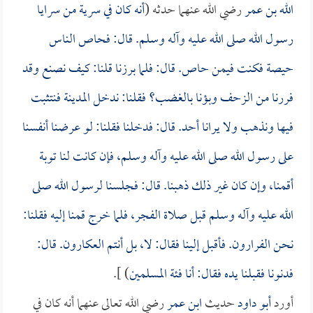
الله بن عمر
رضي الله عنهما حدثه (
أنه كان في سرية من سرايا
رسول الله صلى الله عليه وآله وسلم. قال: فحاص الناس
حيصة فكنت فيمن حاص. قال: فلما برزنا قلنا: كيف نصنع وقد
فررنا من الزحف وبؤنا بالغضب؟ فقلنا: ندخل المدينة فنتثبت
فيها ونذهب ولا يرانا أحد. قال: فدخلنا فقلنا: لو عرضنا أنفسنا
على رسول الله صلى الله عليه وآله وسلم، فإن كانت لنا توبة
أقمنا، وإن كان غير ذلك ذهبنا. قال: فجلسنا لرسول الله صلى
الله عليه وآله وسلم قبل صلاة الفجر، فلما خرج قمنا إليه فقلنا:
نحن الفرارون. فأقبل إلينا فقال: لا، بل أنتم العكارون. قال:
فدنونا فقبلنا يده فقال: أنا فئة المسلمين
) ].
أورد
أبو داود
حديث
ابن عمر
رضي الله تعالى عنهما أنه كان في