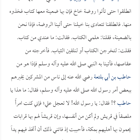
انطلقوا حتى تأتوا روضة خاخ فإن بها ضعينة معها كتاب فخذوه
منها. فانطلقنا تتعادى بنا خيلنا حتى أتينا الروضة، فإذا نحن
بالضعينة، فقلنا: هلمي الكتاب. فقالت: ما عندي من كتاب.
فقلت: لتخرجن الكتاب أو لنلقين الثياب. فأخرجته من
عقاصها، فأتينا به النبي صلى الله عليه وآله وسلم فإذا هو من
حاطب بن أبي بلتعة
رضي الله عنه إلى ناس من المشركين يخبرهم
ببعض أمر رسول الله صلى الله عليه وآله وسلم، فقال: ما هذا يا
حاطب
؟! فقال: يا رسول الله! لا تعجل علي؛ فإني كنت امرأً
ملصقاً في قريش ولم أكن من أنفسها، وإن قريشاً لهم بها قرابات
يحمون بها أهليهم بمكة، فأحببت إذ فاتني ذلك أن أتخذ فيهم يداً