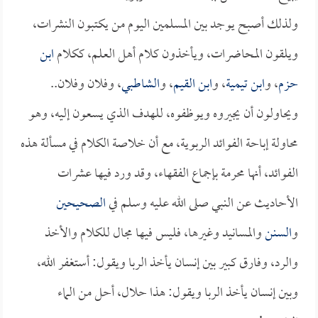
ولذلك أصبح يوجد بين المسلمين اليوم من يكتبون النشرات،
ويلقون المحاضرات، ويأخذون كلام أهل العلم، ككلام
ابن
حزم
، و
ابن تيمية
، و
ابن القيم
، و
الشاطبي
، وفلان وفلان..
ويحاولون أن يجيروه ويوظفوه، للهدف الذي يسعون إليه، وهو
محاولة إباحة الفوائد الربوية، مع أن خلاصة الكلام في مسألة هذه
الفوائد، أنها محرمة بإجماع الفقهاء، وقد ورد فيها عشرات
الأحاديث عن النبي صلى الله عليه وسلم في
الصحيحين
و
السنن
والمسانيد وغيرها، فليس فيها مجال للكلام والأخذ
والرد، وفارق كبير بين إنسان يأخذ الربا ويقول: أستغفر الله،
وبين إنسان يأخذ الربا ويقول: هذا حلال، أحل من الماء