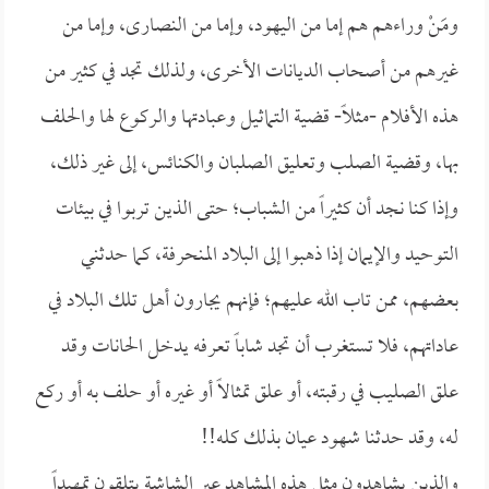
ومَنْ وراءهم هم إما من اليهود، وإما من النصارى، وإما من
غيرهم من أصحاب الديانات الأخرى، ولذلك تجد في كثير من
هذه الأفلام -مثلاً- قضية التماثيل وعبادتها والركوع لها والحلف
بها، وقضية الصلب وتعليق الصلبان والكنائس، إلى غير ذلك،
وإذا كنا نجد أن كثيراً من الشباب؛ حتى الذين تربوا في بيئات
التوحيد والإيمان إذا ذهبوا إلى البلاد المنحرفة، كما حدثني
بعضهم، ممن تاب الله عليهم؛ فإنهم يجارون أهل تلك البلاد في
عاداتهم، فلا تستغرب أن تجد شاباً تعرفه يدخل الحانات وقد
علق الصليب في رقبته، أو علق تمثالاً أو غيره أو حلف به أو ركع
له، وقد حدثنا شهود عيان بذلك كله!!
والذين يشاهدون مثل هذه المشاهد عبر الشاشة يتلقون تمهيداً