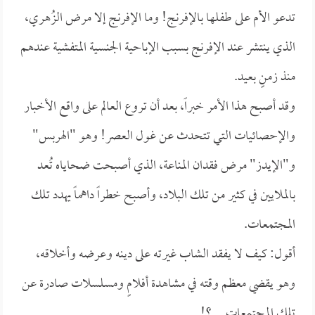
تدعو الأم على طفلها بالإفرنج! وما الإفرنج إلا مرض الزُهري،
الذي ينتشر عند الإفرنج بسبب الإباحية الجنسية المتفشية عندهم
منذ زمنٍ بعيد.
وقد أصبح هذا الأمر خبراً، بعد أن تروع العالم على واقع الأخبار
والإحصائيات التي تتحدث عن غول العصر! وهو "الهربس"
و"الإيدز" مرض فقدان المناعة، الذي أصبحت ضحاياه تُعد
بالملايين في كثير من تلك البلاد، وأصبح خطراً داهماً يهدد تلك
المجتمعات.
أقول: كيف لا يفقد الشاب غيرته على دينه وعرضه وأخلاقه،
وهو يقضي معظم وقته في مشاهدة أفلامٍ ومسلسلات صادرة عن
تلك المجتمعات....؟!