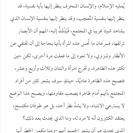
يُمليه الإسلام، والإنسان المنحرف ينظر إليها بأية نفسية، قد
ينظر إليها بنفسية المُعجب، وقد ينظر إليها بنفسية الإنسان الذي
يشاهد شيئاً غريباً في المجتمع، فَيَنْشَدُّ إليه، المهم أن الأبصار
تزلقها، فسرعان ما تُحس هذه المرأة بأنها بحاجة إلى أن تختفي عن
الأنظار وتنـزوي، ولا تعود إلى ما فعلت مرة أخرى، لكن حين
تكثر هذه الظاهرة، وتخرج امرأة واثنتان وثلاث وأربع وعشر،
فتصبح هذه الظاهرة عاديَّة، حينئذٍ سوف يشعر كثير من أفراد
المجتمع بأنهم أمام ظاهرة يصعب مقاومتها، ويصبح هذا الوضع
لا يسترعي الانتباه، ولا يشدُ نظر أحد، بل هو طوفان مكتسح،
يعتقد الكثيرون أنه لا مرد له، وما الذي يحدث بعد ذلك؟
الذي يحدث هو أن يشعر الجميع أنهم -وهنا مكمن الخطر أيها