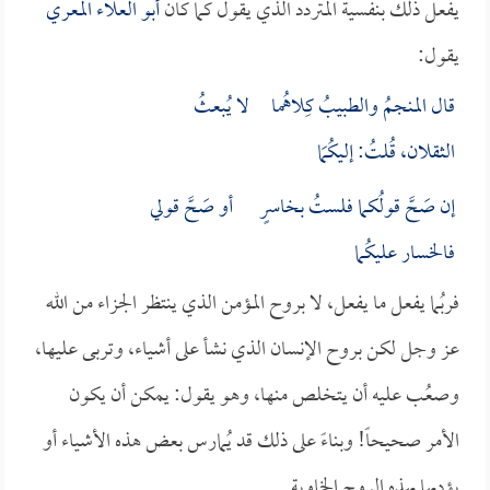
يفعل ذلك بنفسية المتردد الذي يقول كما كان
أبو العلاء المعري
يقول:
قال المنجمُ والطبيبُ كِلاهُما لا يُبعثُ
الثقلان، قُلتُ: إليكُمَا
إن صَحَّ قولُكما فلستُ بخاسرٍ أو صَحَّ قولي
فالخسار عليكُما
فربُما يفعل ما يفعل، لا بروح المؤمن الذي ينتظر الجزاء من الله
عز وجل لكن بروح الإنسان الذي نشأ على أشياء، وتربى عليها،
وصعُب عليه أن يتخلص منها، وهو يقول: يمكن أن يكون
الأمر صحيحاً! وبناءً على ذلك قد يُمارس بعض هذه الأشياء أو
يؤديها بهذه الروح الخاوية.