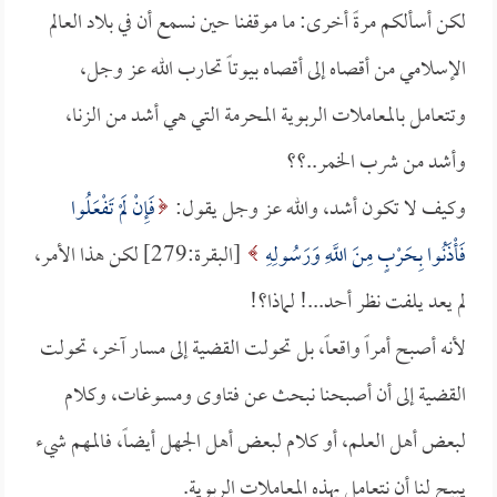
لكن أسألكم مرةً أخرى: ما موقفنا حين نسمع أن في بلاد العالم
الإسلامي من أقصاه إلى أقصاه بيوتاً تحارب الله عز وجل،
وتتعامل بالمعاملات الربوية المحرمة التي هي أشد من الزنا،
وأشد من شرب الخمر..؟؟
وكيف لا تكون أشد، والله عز وجل يقول:
فَإِنْ لَمْ تَفْعَلُوا
فَأْذَنُوا بِحَرْبٍ مِنَ اللَّهِ وَرَسُولِهِ
[البقرة:279] لكن هذا الأمر،
لم يعد يلفت نظر أحد...! لماذا؟!
لأنه أصبح أمراً واقعاً، بل تحولت القضية إلى مسار آخر، تحولت
القضية إلى أن أصبحنا نبحث عن فتاوى ومسوغات، وكلام
لبعض أهل العلم، أو كلام لبعض أهل الجهل أيضاً، فالمهم شيء
يبيح لنا أن نتعامل بهذه المعاملات الربوية.