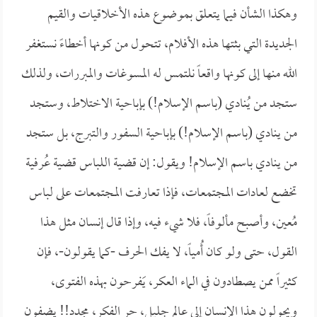
وهكذا الشأن فيما يتعلق بموضوع هذه الأخلاقيات والقيم
الجديدة التي بثتها هذه الأفلام، تتحول من كونها أخطاءً نستغفر
الله منها إلى كونها واقعاً نلتمس له المسوغات والمبررات، ولذلك
ستجد من يُنادي (باسم الإسلام!) بإباحية الاختلاط، وستجد
من ينادي (باسم الإسلام!) بإباحية السفور والتبرج، بل ستجد
من ينادي باسم الإسلام! ويقول: إن قضية اللباس قضية عُرفية
تخضع لعادات المجتمعات، فإذا تعارفت المجتمعات على لباس
مُعين، وأصبح مألوفاً، فلا شيء فيه، وإذا قال إنسان مثل هذا
القول، حتى ولو كان أُمياً، لا يفك الحرف -كما يقولون-، فإن
كثيراً ممن يصطادون في الماء العكر، يَفرحون بهذه الفتوى،
ويحولون هذا الإنسان إلى عالم جليل، حر الفكر، مجدد!! يضفون