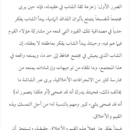
الضرر الأول: زعزعة ثقة الشاب في عقيدته، فإنه حين يرى
مجتمعاً مُتفسخاً يتمتع بألوان اللذائذ المادية، يبدأ الشاب يفكر
جدياً في مصداقية تلك القيود التي تمنعه من مشاركة هؤلاء القوم
فيما هم فيه، وحينئذ يبدأ الشاب يفكر بعاطفته لا بعقله، إن
الشاب الذي يعيش في مجتمع محافظ إلى حد ما، ويمنعه واقعه في
هذا المجتمع، وما تلقاه من توجيهات وإرشادات يمنعه من
ممارسة كثير من الانحرافات الأخلاقية، يرى عبر الشاشة ما
يخالف ذلك، فحينئذ يدرك أنه قد ضحى (أو هكذا يتصور له)
أنه قد ضحى بشيء كبير ومهم بالنسبة له؛ من أجل التمسك بهذه
القيم والأخلاق.
فيبدأ يفكر هل فعلاً هذه القيم والأخلاق حقيقية، وتستحق أن