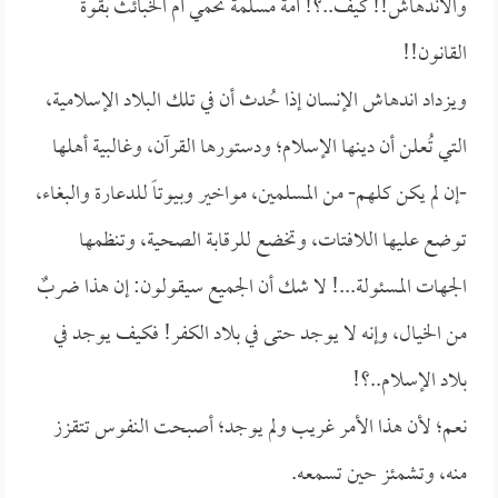
والاندهاش!! كيف..؟! أمة مسلمة تحمي أم الخبائث بقوة
القانون!!
ويزداد اندهاش الإنسان إذا حُدث أن في تلك البلاد الإسلامية،
التي تُعلن أن دينها الإسلام؛ ودستورها القرآن، وغالبية أهلها
-إن لم يكن كلهم- من المسلمين، مواخير وبيوتاً للدعارة والبغاء،
توضع عليها اللافتات، وتخضع للرقابة الصحية، وتنظمها
الجهات المسئولة...! لا شك أن الجميع سيقولون: إن هذا ضربٌ
من الخيال، وإنه لا يوجد حتى في بلاد الكفر! فكيف يوجد في
بلاد الإسلام..؟!
نعم؛ لأن هذا الأمر غريب ولم يوجد؛ أصبحت النفوس تتقزز
منه، وتشمئز حين تسمعه.