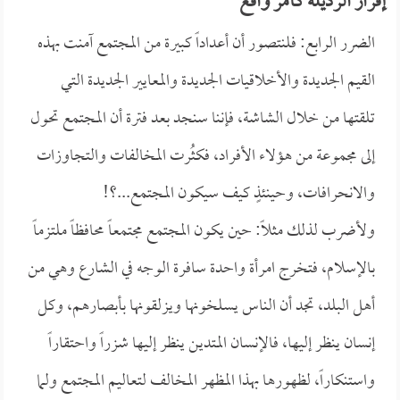
إقرار الرذيلة كأمر واقع
الضرر الرابع: فلنتصور أن أعداداً كبيرة من المجتمع آمنت بهذه
القيم الجديدة والأخلاقيات الجديدة والمعايير الجديدة التي
تلقتها من خلال الشاشة، فإننا سنجد بعد فترة أن المجتمع تحول
إلى مجموعة من هؤلاء الأفراد، فكثُرت المخالفات والتجاوزات
والانحرافات، وحينئذٍ كيف سيكون المجتمع...؟!
ولأضرب لذلك مثلاً: حين يكون المجتمع مجتمعاً محافظاً ملتزماً
بالإسلام، فتخرج امرأة واحدة سافرة الوجه في الشارع وهي من
أهل البلد، تجد أن الناس يسلخونها ويزلقونها بأبصارهم، وكل
إنسان ينظر إليها، فالإنسان المتدين ينظر إليها شزراً واحتقاراً
واستنكاراً، لظهورها بهذا المظهر المخالف لتعاليم المجتمع ولما