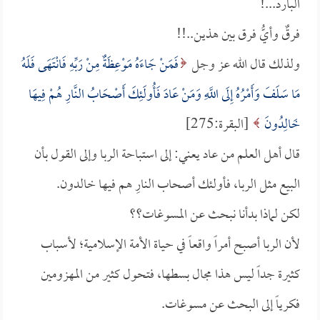
البارد...!
فرقٌ وأيُّ فرق بين هذين..!!
ولذلك قال الله عز وجل
فَمَنْ جَاءَهُ مَوْعِظَةٌ مِنْ رَبِّهِ فَانْتَهَى فَلَهُ
مَا سَلَفَ وَأَمْرُهُ إِلَى اللَّهِ وَمَنْ عَادَ فَأُولَئِكَ أَصْحَابُ النَّارِ هُمْ فِيهَا
خَالِدُونَ
[البقرة:275]
قال أهل العلم من عاد يعني: إلى استباحة الربا وإلى القول بأن
البيع مثل الربا، فأولئك أصحاب النارِ هم فيها خالدون.
لكن لماذا بدأنا نبحث عن المسوغات؟؟
لأن الربا أصبح أمراً واقعاً في حياة الأمة الإسلامية؛ لأسباب
كثيرة جداً ليس هذا مجال بسطها، فتحول كثير من المهزومين
فكرياً إلى البحث عن مسوغات.