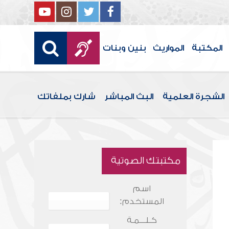
المكتبة
المواريث
بنين وبنات
الشجرة العلمية
البث المباشر
شارك بملفاتك
مكتبتك الصوتية
اسم
المستخدم:
كـلـــمـة