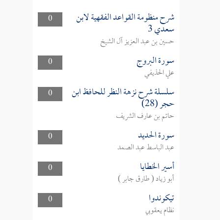
شرح منظومة القواعد الفقهية لابن
0
سعدي 3
حسين بن عبد العزيز آل الشيخ
سورة البروج
0
علي الحذيفي
سلسلة شرح نزهة النظر للحافظ ابن
0
حجر (28)
حاتم بن عارف الشريف
سورة الحديد
0
عبد الباسط عبد الصمد
أسير الخطايا
0
أبو زياد ( طارق جابر )
تيكوندوا
0
نظام يعقوبي