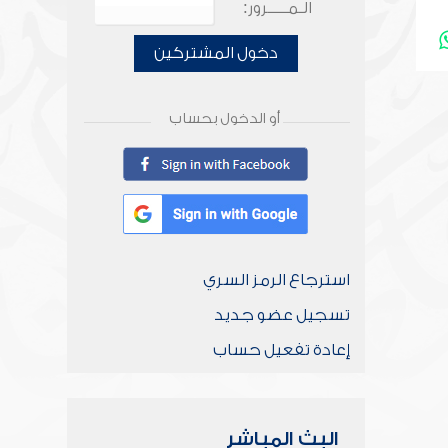
الـمـــــرور:
دخول المشتركين
أو الدخول بحساب
استرجاع الرمز السري
تسجيل عضو جديد
إعادة تفعيل حساب
البث المباشر