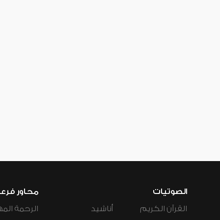
الصوتيات
محاور فرع
القرآن الكريم
أناشيد
الرحمة المه