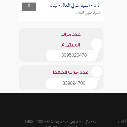
أذان - السيد متولي العال - لبنان
0
السيد متولي العال
عدد مرات
الاستماع
3095020478
عدد مرات الحفظ
839894700
زوار
جميع الحقوق محفوظة © 2026 - 1998
لشبكة إسلام ويب