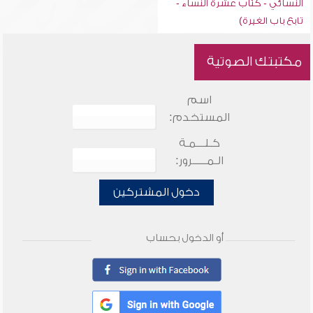
النسائي - كتاب عشرة النساء -
تابع باب الغيرة)
مكتبتك الصوتية
اسم
المستخدم:
كـلـــمـة
الـمـــــرور:
دخول المشتركين
أو الدخول بحساب