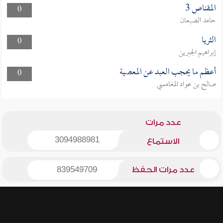
المقناص 3
0
حامد الضبعان
الثريا
0
إبراهيم الجبرين
أعظم ما يحجب العبد عن المعصية
0
صالح بن عواد المغامسي
عدد مرات
3094988981
الاستماع
عدد مرات الحفظ
839549709