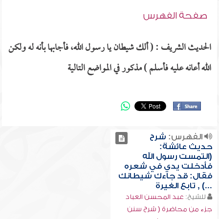
صفحة الفهرس
الحديث الشريف : ( ألك شيطان يا رسول الله، فأجابها بأنه له ولكن
الله أعانه عليه فأسلم ) مذكور في المواضع التالية
الفهرس:
شرح
حديث عائشة:
(التمست رسول الله
فأدخلت يدي في شعره
فقال: قد جاءك شيطانك
...) , تابع الغيرة
للشيخ:
عبد المحسن العباد
جزء من محاضرة ( شرح سنن