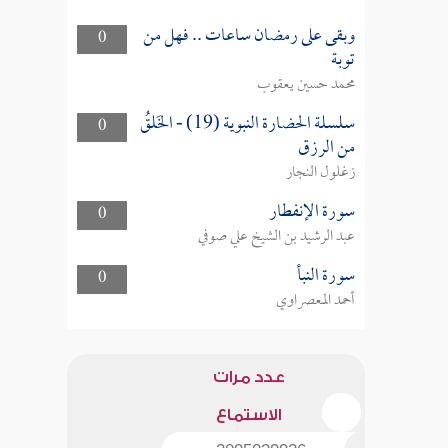
وبقى على رمضان ساعات .. فهل من
0
توبة
محمد حسين يعقوب
سلسلة الحضارة النبوية (19) - الخَلقُ
0
من الرزق
زغلول النجار
سورة الإنفطار
0
عبد الرشيد بن الشيخ علي صوفي
سورة النبأ
0
أحمد المعصراوي
عدد مرات
الاستماع