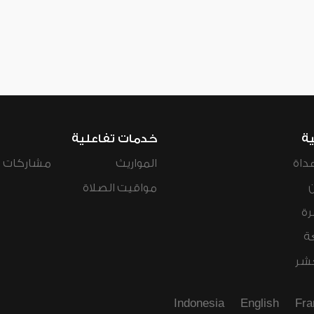
ية
خدمات تفاعلية
داة
المواريث
مشاركات ال
مواقيت الصلاة
رة
ة
عشر
Indonesia
English
Fra