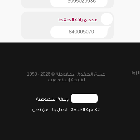
3095029936
عدد مرات الحفظ
840005070
زوار
جميع الحقوق محفوظة © 2026 - 1998
لشبكة إسلام ويب
وثيقة الخصوصية
اتفاقية الخدمة
اتصل بنا
من نحن