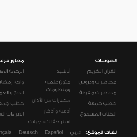
الصوتيات
محاور فرع
القرآن الكريم
أناشيد
الرحمة المه
محاضرات ودروس
متون علمية
واحة رمضان
ومنظومات
محاضرات مفرغة
الحج و العم
مختارات من الأذان
خطب جمعة
خطب جمع
أدعية و أذكار
الكتاب المسموع
القراءات ال
استراحة التسجيلات
لغات الموقع:
عربي
Español
Deutsch
nçais