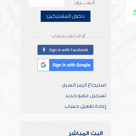
الـمـــــرور:
دخول المشتركين
أو الدخول بحساب
استرجاع الرمز السري
تسجيل عضو جديد
إعادة تفعيل حساب
البث المباشر