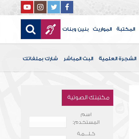
المكتبة
المواريث
بنين وبنات
الشجرة العلمية
البث المباشر
شارك بملفاتك
مكتبتك الصوتية
اسم
المستخدم:
كـلـــمـة