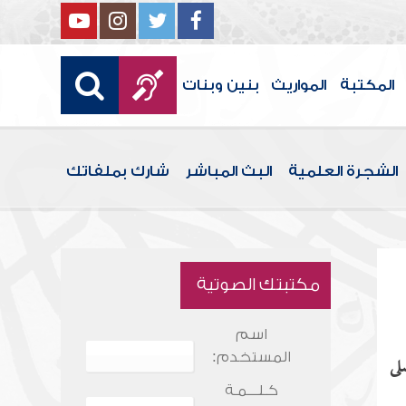
المكتبة
المواريث
بنين وبنات
الشجرة العلمية
البث المباشر
شارك بملفاتك
مكتبتك الصوتية
اسم
المستخدم:
لى
كـلـــمـة