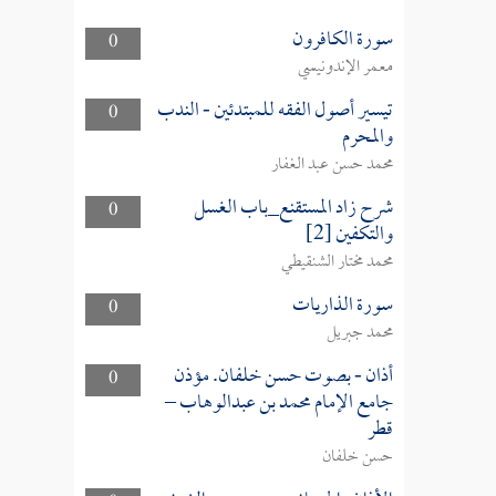
سورة الكافرون
0
معمر الإندونيسي
تيسير أصول الفقه للمبتدئين - الندب
0
والمحرم
محمد حسن عبد الغفار
شرح زاد المستقنع_باب الغسل
0
والتكفين [2]
محمد مختار الشنقيطي
سورة الذاريات
0
محمد جبريل
أذان - بصوت حسن خلفان. مؤذن
0
جامع الإمام محمد بن عبدالوهاب –
قطر
حسن خلفان