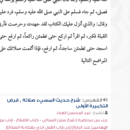
الله عليه وسلم، وقد كان النبي صلى الله عليه وسلم يرمقه 
فصلى، ثم جاء فسلم على النبي صلى الله عليه وسلم، فرد عليه
وقال: والذي أنزل عليك الكتاب لقد جهدت وحرصت فأرني 
القبلة فكبر، ثم اقرأ ثم اركع حتى تطمئن راكعاً، ثم ارفع حت
اسجد حتى تطمئن ساجداً، ثم ارفع، فإذا أتممت صلاتك على 
المواضع التالية
الفهرس:
شرح حديث المسيء صلاته , فرض
التكبيرة الأولى
للشيخ:
عبد المحسن العباد
جزء من محاضرة ( شرح سنن النسائي - كتاب الافتتاح - (باب م
الإبهامين عند الرفع) إلى (باب القول الذي يفتتح به الصلاة))