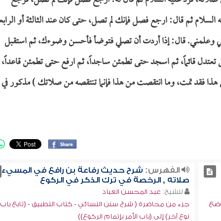
في صلاته، فرد عليه السلام ثم قال له: ارجع فصل فإنك لم تصل، فرجع
 السلام ثم قال: ارجع فصل فإنك لم تصل، حتى كان عند الثالثة أو الرابع
وعلمني. قال: إذا أردت أن تصلي فتوضأ فأحسن وضوءك، ثم استقبل
ى تعتدل قائماً، ثم اسجد حتى تطمئن ساجداً، ثم ارفع حتى تطمئن قاعداً، 
هذا فقد تمت، وما انتقصت من هذا فإنما تنتقصه من صلاتك ) مذكور في
الفهرس:
شرح حديث رفاعة بن رافع في المسيء
صلاته , الرخصة في ترك الذكر في الركوع
للشيخ:
عبد المحسن العباد
وضع
جزء من محاضرة ( شرح سنن النسائي - كتاب التطبيق - (تابع باب
نوع آخر) إلى (باب الأمر بإتمام الركوع))