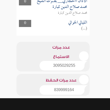
الأذان -الحجازي__ بصوت الشيخ
0
محمد صلاح الدين كبارة
محمد صلاح الدين كبارة
الليالي الخوالي
0
(...)
عدد مرات
الاستماع
3095029255
عدد مرات الحفظ
839999164