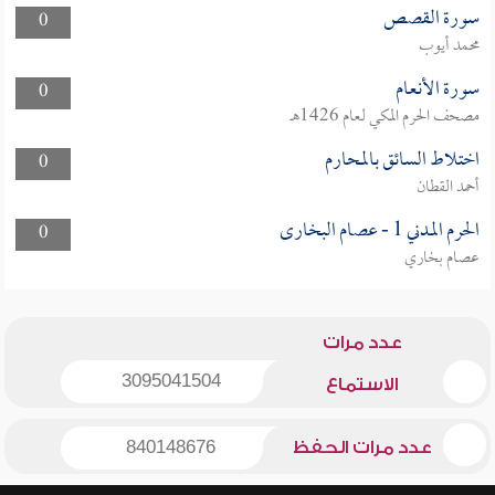
سورة القصص
0
محمد أيوب
سورة الأنعام
0
مصحف الحرم المكي لعام 1426هـ
اختلاط السائق بالمحارم
0
أحمد القطان
الحرم المدني 1 - عصام البخارى
0
عصام بخاري
عدد مرات
3095041504
الاستماع
عدد مرات الحفظ
840148676