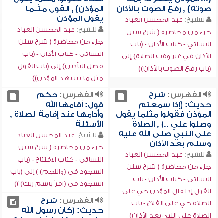
صوته) , رفع الصوت بالأذان
المؤذن) , القول مثلما
يقول المؤذن
للشيخ:
عبد المحسن العباد
للشيخ:
عبد المحسن العباد
جزء من محاضرة ( شرح سنن
جزء من محاضرة ( شرح سنن
النسائي - كتاب الأذان - (باب
النسائي - كتاب الأذان - (باب
الأذان في غير وقت الصلاة) إلى
فضل التأذين) إلى (باب القول
(باب رفع الصوت بالأذان))
مثل ما يتشهد المؤذن))
الفهرس:
شرح
الفهرس:
حكم
حديث: (إذا سمعتم
قول: أقامها الله
المؤذن فقولوا مثلما يقول
وأدامها عند إقامة الصلاة ,
وصلوا علي ..) , الصلاة
الأسئلة
على النبي صلى الله عليه
للشيخ:
عبد المحسن العباد
وسلم بعد الأذان
جزء من محاضرة ( شرح سنن
للشيخ:
عبد المحسن العباد
النسائي - كتاب الافتتاح - (باب
جزء من محاضرة ( شرح سنن
السجود في (والنجم) ) إلى (باب
النسائي - كتاب الأذان - باب
السجود في (اقرأ باسم ربك) ))
القول إذا قال المؤذن حي على
الفهرس:
شرح
الصلاة حي على الفلاح - باب
حديث: (كان رسول الله
الصلاة على النبي بعد الأذان)