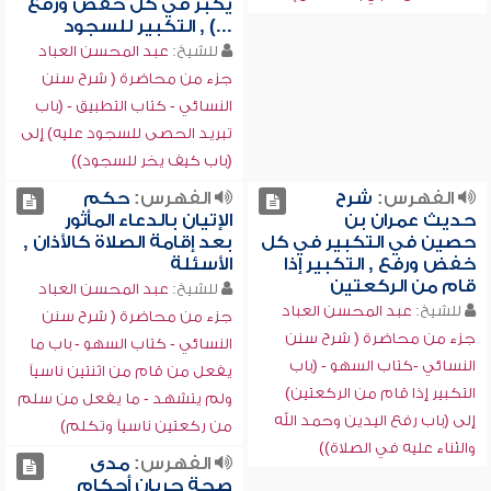
يكبر في كل خفض ورفع
...) , التكبير للسجود
للشيخ:
عبد المحسن العباد
جزء من محاضرة ( شرح سنن
النسائي - كتاب التطبيق - (باب
تبريد الحصى للسجود عليه) إلى
(باب كيف يخر للسجود))
الفهرس:
شرح
الفهرس:
حكم
حديث عمران بن
الإتيان بالدعاء المأثور
حصين في التكبير في كل
بعد إقامة الصلاة كالأذان ,
خفض ورفع , التكبير إذا
الأسئلة
قام من الركعتين
للشيخ:
عبد المحسن العباد
للشيخ:
عبد المحسن العباد
جزء من محاضرة ( شرح سنن
جزء من محاضرة ( شرح سنن
النسائي - كتاب السهو - باب ما
النسائي -كتاب السهو - (باب
يفعل من قام من اثنتين ناسياً
التكبير إذا قام من الركعتين)
ولم يتشهد - ما يفعل من سلم
إلى (باب رفع اليدين وحمد الله
من ركعتين ناسياً وتكلم)
والثناء عليه في الصلاة))
الفهرس:
مدى
صحة جريان أحكام