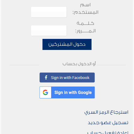
اسم
المستخدم:
كـلـــمـة
الـمـــــرور:
دخول المشتركين
أو الدخول بحساب
استرجاع الرمز السري
تسجيل عضو جديد
إعادة تفعيل حساب