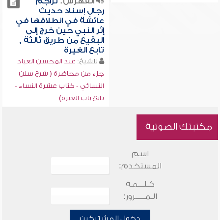
الفهرس:
تراجم
رجال إسناد حديث
عائشة في انطلاقها في
إثر النبي حين خرج إلى
البقيع من طريق ثالثة ,
تابع الغيرة
للشيخ:
عبد المحسن العباد
جزء من محاضرة ( شرح سنن
النسائي - كتاب عشرة النساء -
تابع باب الغيرة)
مكتبتك الصوتية
اسم
المستخدم:
كـلـــمـة
الـمـــــرور:
دخول المشتركين