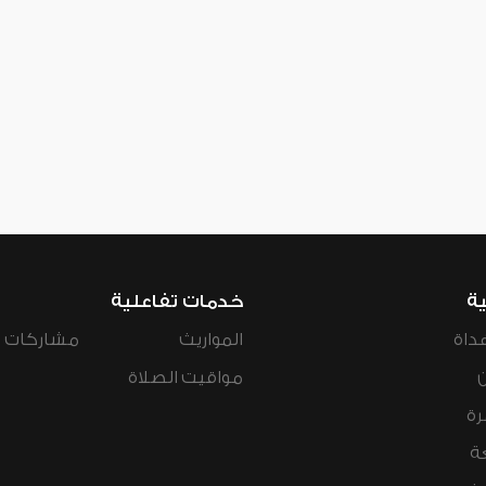
ية
خدمات تفاعلية
داة
المواريث
مشاركات ال
مواقيت الصلاة
رة
ة