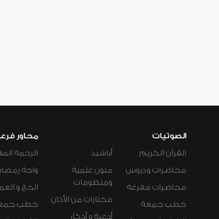
الصوتيات
محاور فرع
القرآن الكريم
أناشيد
الرحمة المه
محاضرات ودروس
متون علمية
واحة رمضان
ومنظومات
محاضرات مفرغة
الحج و العم
مختارات من الأذان
خطب جمعة
خطب جمع
أدعية و أذكار