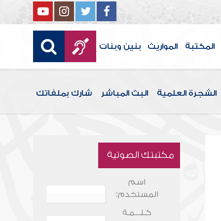
المكتبة
المواريث
بنين وبنات
الشجرة العلمية
البث المباشر
شارك بملفاتك
مكتبتك الصوتية
اسم
المستخدم:
كـلـــمـة