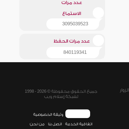
عدد مرات
الاستماع
3095039523
عدد مرات الحفظ
840119341
زوار
جميع الحقوق محفوظة © 2026 - 1998
لشبكة إسلام ويب
وثيقة الخصوصية
اتفاقية الخدمة
اتصل بنا
من نحن