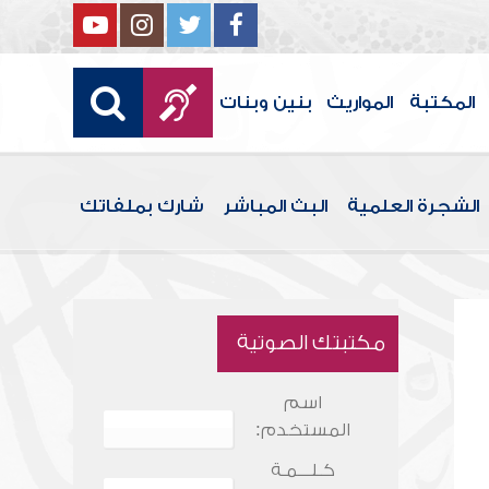
المكتبة
المواريث
بنين وبنات
الشجرة العلمية
البث المباشر
شارك بملفاتك
مكتبتك الصوتية
اسم
المستخدم:
كـلـــمـة