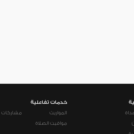
ية
خدمات تفاعلية
داة
المواريث
مشاركات ال
مواقيت الصلاة
رة