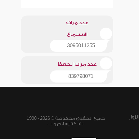
عدد مرات
الاستماع
3095011255
عدد مرات الحفظ
839798071
زوار
جميع الحقوق محفوظة © 2026 - 1998
لشبكة إسلام ويب