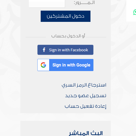
الـمـــــرور:
دخول المشتركين
أو الدخول بحساب
استرجاع الرمز السري
تسجيل عضو جديد
إعادة تفعيل حساب
البث المباشر