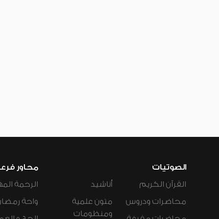
الصوتيات
محاور فرع
القرآن الكريم
أناشيد
الرحمة المه
محاضرات ودروس
متون علمية
واحة رمضان
ومنظومات
محاضرات مفرغة
الحج و العم