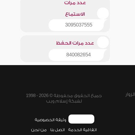
عدد مرات
الاستماع
3095037555
عدد مرات الحفظ
840082654
زوار
جميع الحقوق محفوظة © 2026 - 1998
لشبكة إسلام ويب
وثيقة الخصوصية
اتفاقية الخدمة
اتصل بنا
من نحن