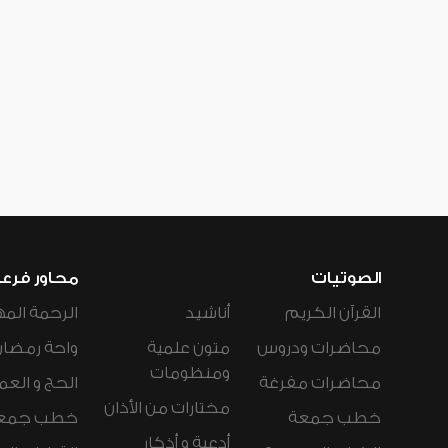
الصوتيات
محاور فرع
القرآن الكريم
أناشيد
الرحمة المه
محاضرات ودروس
متون علمية
واحة رمضان
ومنظومات
محاضرات مفرغة
الحج و العم
مختارات من الأذان
خطب جمعة
خطب جمع
أدعية و أذكار