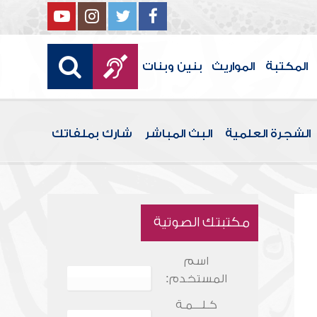
المكتبة
المواريث
بنين وبنات
الشجرة العلمية
البث المباشر
شارك بملفاتك
مكتبتك الصوتية
اسم
المستخدم:
كـلـــمـة