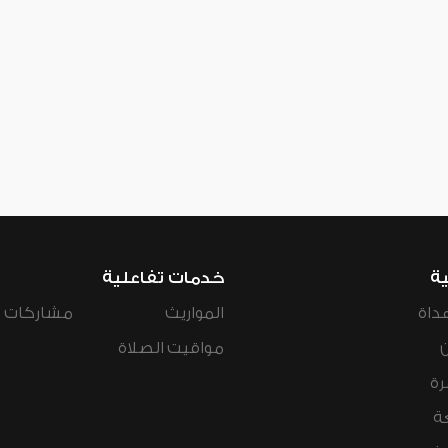
ية
خدمات تفاعلية
داة
المواريث
مشاركات ال
مواقيت الصلاة
رة
ة