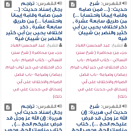
الفهرس:
شرح
الفهرس:
تراجم
حديث: (... فمن صامه
رجال إسناد حديث: (...
وقامه إيماناً واحتساباً ...)
فمن صامه وقامه إيماناً
من طريق سابعة عشرة ,
واحتساباً ...) من طريق
ذكر اختلاف يحيى بن أبي
سابعة عشرة , ذكر
كثير والنضر بن شيبان
اختلاف يحيى بن أبي كثير
فيه
والنضر بن شيبان فيه
للشيخ:
عبد المحسن العباد
للشيخ:
عبد المحسن العباد
جزء من محاضرة ( شرح سنن
جزء من محاضرة ( شرح سنن
النسائي - كتاب الصيام - باب
النسائي - كتاب الصيام - باب
ذكر الاختلاف في خبر ثواب قيام
ذكر الاختلاف في خبر ثواب قيام
رمضان وصيامه - باب فضل
رمضان وصيامه - باب فضل
الصيام والاختلاف على أبي
الصيام والاختلاف على أبي
إسحاق في حديث علي في
إسحاق في حديث علي في
ذلك)
ذلك)
الفهرس:
شرح
الفهرس:
تراجم
حديث أبي هريرة: (إن
رجال إسناد حديث أبي
الله عز وجل قد فرض
هريرة: (إن الله عز وجل قد
عليكم الحج ...) , كتاب
فرض عليكم الحج ...) ,
مناسك الحج، وجوب الحج
كتاب مناسك الحج، وجوب