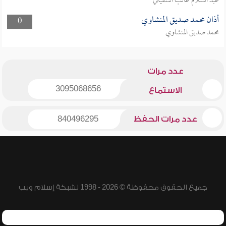
عبد السلام غالب السفياني
أذان محمد صديق المنشاوي
0
محمد صديق المنشاوي
عدد مرات
3095068656
الاستماع
عدد مرات الحفظ
840496295
جميع الحقوق محفوظة © 2026 - 1998 لشبكة إسلام ويب