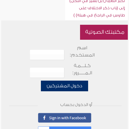
لخبر النعمان بن بشير في النحل)
إلى (باب ذكر الاختلاف على
طاوس في الراجع في هبته) )
مكتبتك الصوتية
اسم
المستخدم:
كـلـــمـة
الـمـــــرور:
دخول المشتركين
أو الدخول بحساب