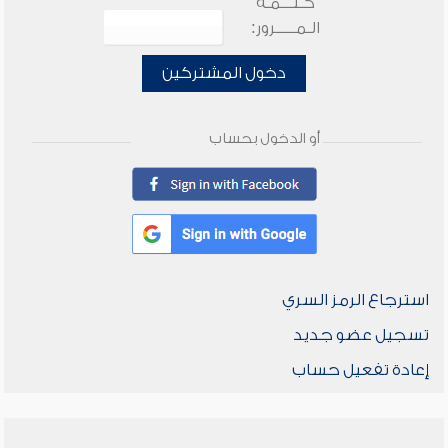
كـلـــمـة
الـمـــــرور:
دخول المشتركين
أو الدخول بحساب
استرجاع الرمز السري
تسجيل عضو جديد
إعادة تفعيل حساب