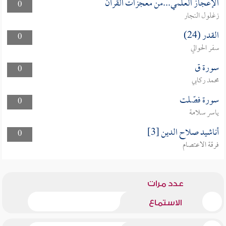
الإعجاز العلمي...من معجزات القرآن
0
زغلول النجار
القدر (24)
0
سفر الحوالي
سورة ق
0
محمد ركابي
سورة فصّلت
0
ياسر سلامة
أناشيد صلاح الدين [3]
0
فرقة الاعتصام
عدد مرات
الاستماع