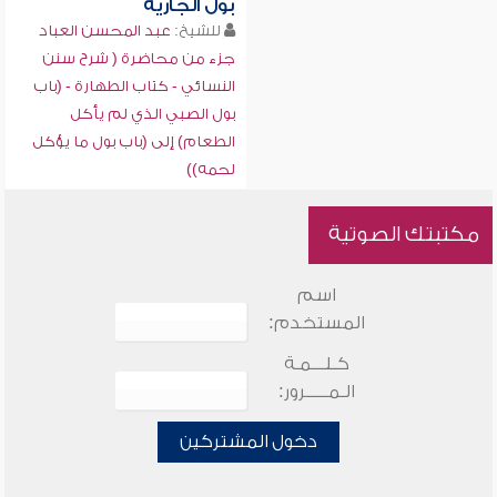
بول الجارية
للشيخ:
عبد المحسن العباد
جزء من محاضرة ( شرح سنن
النسائي - كتاب الطهارة - (باب
بول الصبي الذي لم يأكل
الطعام) إلى (باب بول ما يؤكل
لحمه))
مكتبتك الصوتية
اسم
المستخدم:
كـلـــمـة
الـمـــــرور:
دخول المشتركين