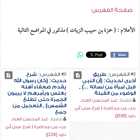
صفحة الفهرس
الأعلام : ( حمزة بن حبيب الزيات ) مذكور في المواضع التالية
الفهرس:
طريق
الفهرس:
شرح
أخرى لحديث: (أن النبي
حديث: (كان رسول الله
قبل امرأة من نسائه ...) ,
يقدم ضعفاء أهله
الوضوء من القبلة
بغلس ويأمرهم لا يرمون
الجمرة حتى تطلع
للشيخ:
عبد المحسن العباد
الشمس) , التعجيل من
جزء من محاضرة ( شرح سنن أبي
جمع
داود [030])
للشيخ:
عبد المحسن العباد
جزء من محاضرة ( شرح سنن أبي
داود [226])