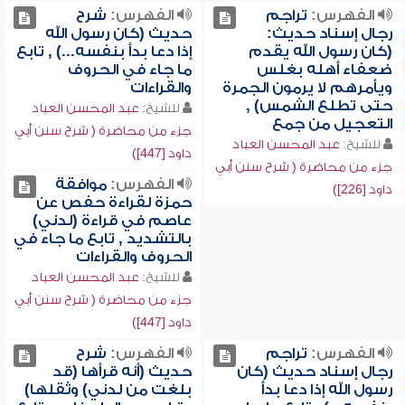
الفهرس:
تراجم
الفهرس:
شرح
رجال إسناد حديث:
حديث (كان رسول الله
(كان رسول الله يقدم
إذا دعا بدأ بنفسه...) , تابع
ضعفاء أهله بغلس
ما جاء في الحروف
ويأمرهم لا يرمون الجمرة
والقراءات
حتى تطلع الشمس) ,
للشيخ:
عبد المحسن العباد
التعجيل من جمع
جزء من محاضرة ( شرح سنن أبي
للشيخ:
عبد المحسن العباد
داود [447])
جزء من محاضرة ( شرح سنن أبي
الفهرس:
موافقة
داود [226])
حمزة لقراءة حفص عن
عاصم في قراءة (لدني)
بالتشديد , تابع ما جاء في
الحروف والقراءات
للشيخ:
عبد المحسن العباد
جزء من محاضرة ( شرح سنن أبي
داود [447])
الفهرس:
تراجم
الفهرس:
شرح
رجال إسناد حديث (كان
حديث (أنه قرأها (قد
رسول الله إذا دعا بدأ
بلغت من لدني) وثقلها)