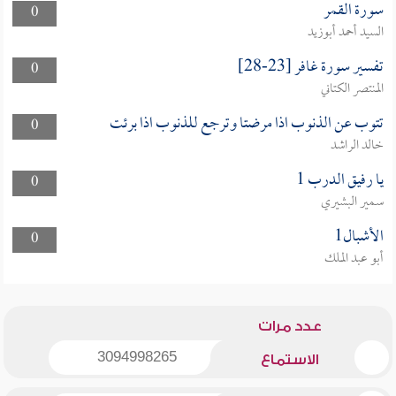
سورة القمر
0
السيد أحمد أبوزيد
تفسير سورة غافر [23-28]
0
المنتصر الكتاني
تتوب عن الذنوب اذا مرضتا وترجع للذنوب اذا برئت
0
خالد الراشد
يا رفيق الدرب 1
0
سمير البشيري
الأشبال1
0
أبو عبد الملك
عدد مرات
3094998265
الاستماع