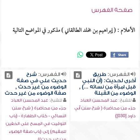
صفحة الفهرس
الأعلام : ( إبراهيم بن مخلد الطالقاني ) مذكور في المواضع التالية
الفهرس:
طريق
الفهرس:
شرح
أخرى لحديث: (أن النبي
حديث علي في صفة
قبل امرأة من نسائه ...) ,
الوضوء من غير حدث ,
الوضوء من القبلة
صفة الوضوء من غير حدث
للشيخ:
عبد المحسن العباد
للشيخ:
عبد المحسن العباد
جزء من محاضرة ( شرح سنن أبي
جزء من محاضرة ( شرح سنن
داود [030])
النسائي - كتاب الطهارة - (باب
التوقيت في المسح على الخفين
للمقيم) إلى (باب صفة الوضوء
من غير حدث))