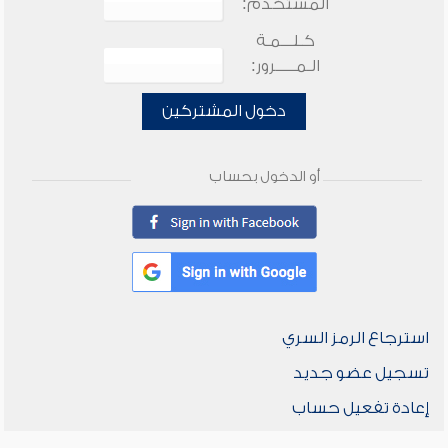
المستخدم:
كـلـــمـة
الـمـــــرور:
دخول المشتركين
أو الدخول بحساب
استرجاع الرمز السري
تسجيل عضو جديد
إعادة تفعيل حساب