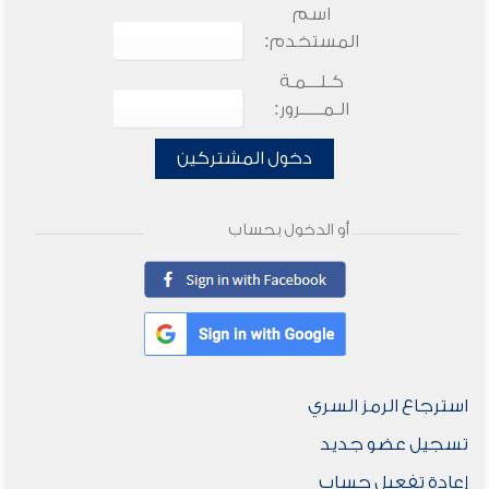
اسم
المستخدم:
كـلـــمـة
الـمـــــرور:
دخول المشتركين
أو الدخول بحساب
استرجاع الرمز السري
تسجيل عضو جديد
إعادة تفعيل حساب