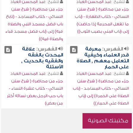
للشيخ:
عبد المحسن العباد
للشيخ:
عبد المحسن العباد
جزء من محاضرة ( شرح سنن
جزء من محاضرة ( شرح سنن
النسائي - كتاب الطهارة - (باب
النسائي - كتاب المساجد - (تابع
ما تفعل المحرمة إذا حاضت)
باب فضل مسجد النبي والصلاة
إلى (باب المني يصيب الثوب))
فيه) إلى (باب فضل مسجد قباء
والصلاة فيه))
الفهرس:
معرفة
الفهرس:
علاقة
قدر العلماء وكيفية
المحدث بالفقه
التعامل معهم , الصلاة
والفقيه بالحديث ,
على الحمار
الأسئلة
للشيخ:
عبد المحسن العباد
للشيخ:
عبد المحسن العباد
جزء من محاضرة ( شرح سنن
جزء من محاضرة ( شرح سنن
النسائي - كتاب المساجد - (باب
النسائي - كتاب عشرة النساء -
الصلاة على الخمرة) إلى (باب
باب حب الرجل بعض نسائه أكثر
الصلاة على الحمار))
من بعض)
مكتبتك الصوتية