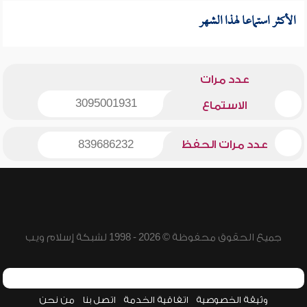
الأكثر استماعا لهذا الشهر
عدد مرات
3095001931
الاستماع
عدد مرات الحفظ
839686232
جميع الحقوق محفوظة © 2026 - 1998 لشبكة إسلام ويب
وثيقة الخصوصية
اتفاقية الخدمة
اتصل بنا
من نحن