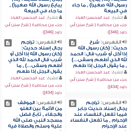
رسول الله صغيراً) , ما جاء
يبايع رسول الله صغيراً) ,
في البيعة
ما جاء في البيعة
للشيخ:
عبد المحسن العباد
للشيخ:
عبد المحسن العباد
جزء من محاضرة ( شرح سنن أبي
جزء من محاضرة ( شرح سنن أبي
داود [346])
داود [346])
الفهرس:
شرح
الفهرس:
تراجم
حديث: (كان رسول الله
رجال إسناد حديث:
إذا أكل أو شرب قال: الحمد
(كان رسول الله إذا أكل أو
لله الذي أطعم وسقى...)
شرب قال الحمد لله الذي
, ما يقول الرجل إذا طعم
أطعم وسقى...) , ما
يقول الرجل إذا طعم
للشيخ:
عبد المحسن العباد
للشيخ:
عبد المحسن العباد
جزء من محاضرة ( شرح سنن أبي
جزء من محاضرة ( شرح سنن أبي
داود [434])
داود [434])
الفهرس:
تراجم
الفهرس:
الموقف
رجال إسناد حديث جابر
من الأئمة بين الغلو
فيما تفعل النفساء عند
والجفاء , تابع فضل
الإحرام , ما تفعل النفساء
مسجد النبي صلى الله
عند الإحرام
عليه وسلم والصلاة فيه